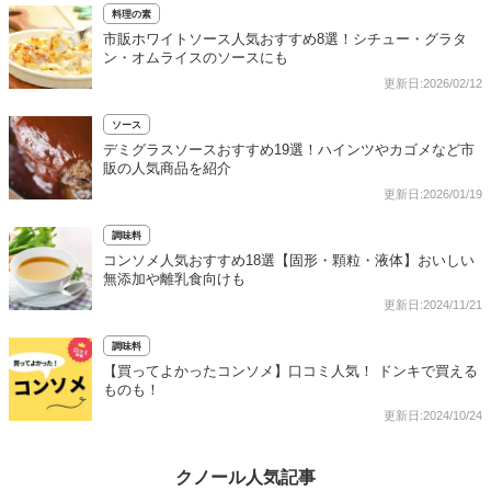
料理の素
市販ホワイトソース人気おすすめ8選！シチュー・グラタ
ン・オムライスのソースにも
更新日:2026/02/12
ソース
デミグラスソースおすすめ19選！ハインツやカゴメなど市
販の人気商品を紹介
更新日:2026/01/19
調味料
コンソメ人気おすすめ18選【固形・顆粒・液体】おいしい
無添加や離乳食向けも
更新日:2024/11/21
調味料
【買ってよかったコンソメ】口コミ人気！ ドンキで買える
ものも！
更新日:2024/10/24
クノール人気記事