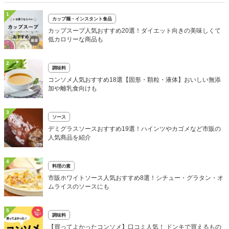
1
カップ麺・インスタント食品
カップスープ人気おすすめ20選！ダイエット向きの美味しくて
低カロリーな商品も
2
調味料
コンソメ人気おすすめ18選【固形・顆粒・液体】おいしい無添
加や離乳食向けも
3
ソース
デミグラスソースおすすめ19選！ハインツやカゴメなど市販の
人気商品を紹介
4
料理の素
市販ホワイトソース人気おすすめ8選！シチュー・グラタン・オ
ムライスのソースにも
5
調味料
【買ってよかったコンソメ】口コミ人気！ ドンキで買えるもの