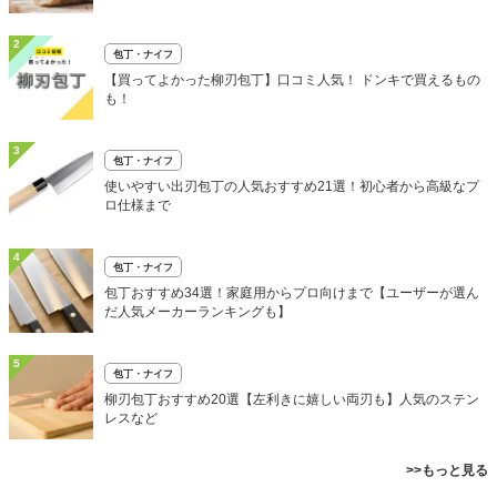
2
包丁・ナイフ
【買ってよかった柳刃包丁】口コミ人気！ ドンキで買えるもの
も！
3
包丁・ナイフ
使いやすい出刃包丁の人気おすすめ21選！初心者から高級なプ
ロ仕様まで
4
包丁・ナイフ
包丁おすすめ34選！家庭用からプロ向けまで【ユーザーが選ん
だ人気メーカーランキングも】
5
包丁・ナイフ
柳刃包丁おすすめ20選【左利きに嬉しい両刃も】人気のステン
レスなど
>>もっと見る