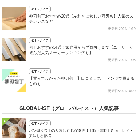
包丁・ナイフ
柳刃包丁おすすめ20選【左利きに嬉しい両刃も】人気のス
テンレスなど
更新日:2024/11/19
包丁・ナイフ
包丁おすすめ34選！家庭用からプロ向けまで【ユーザーが
選んだ人気メーカーランキングも】
更新日:2024/11/08
包丁・ナイフ
【買ってよかった柳刃包丁】口コミ人気！ ドンキで買える
ものも！
更新日:2024/10/29
GLOBAL-IST（グローバルイスト）人気記事
1
包丁・ナイフ
パン切り包丁の人気おすすめ18選【手動・電動】断面キレイ・
美味しさ倍増