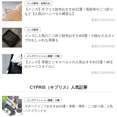
メンズ財布・名刺入れ
【メンズ】キプリス財布おすすめ11選！長財布や二つ折り
など【人気のハニーセル構造も】
更新日:2024/10/03
メンズ財布
メンズに人気の二つ折り財布おすすめ5選！小銭が入るタイ
プやおしゃれな革製も
更新日:2024/09/30
メンズファッション雑貨・小物
【メンズ】革製ビジネスベルトの人気おすすめ11選！紳士
のスーツスタイルに
更新日:2024/09/30
CYPRIS（キプリス）人気記事
1
メンズファッション雑貨・小物
マネークリップおすすめ24選！革製・薄型・二つ折り他、人気
ハイブランドも