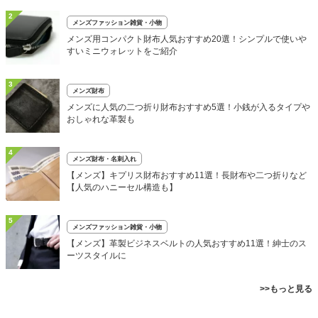
2
メンズファッション雑貨・小物
メンズ用コンパクト財布人気おすすめ20選！シンプルで使いや
すいミニウォレットをご紹介
3
メンズ財布
メンズに人気の二つ折り財布おすすめ5選！小銭が入るタイプや
おしゃれな革製も
4
メンズ財布・名刺入れ
【メンズ】キプリス財布おすすめ11選！長財布や二つ折りなど
【人気のハニーセル構造も】
5
メンズファッション雑貨・小物
【メンズ】革製ビジネスベルトの人気おすすめ11選！紳士のス
ーツスタイルに
>>もっと見る