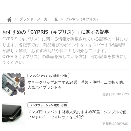
ブランド・メーカー一覧
CYPRIS（キプリス）
おすすめの「CYPRIS（キプリス）」に関する記事
CYPRIS（キプリス）に関する情報が掲載されている記事の一覧にな
ります。各記事では、商品選びのポイントをエキスパートや編集部
が詳しく解説、おすすめ商品や口コミも紹介しています。
CYPRIS（キプリス）の商品を探している方は、ぜひ記事を参考にし
てください。
メンズファッション雑貨・小物
マネークリップおすすめ24選！革製・薄型・二つ折り他、
人気ハイブランドも
更新日:2026/06/23
メンズファッション雑貨・小物
メンズ用コンパクト財布人気おすすめ20選！シンプルで使
いやすいミニウォレットをご紹介
更新日:2026/06/01