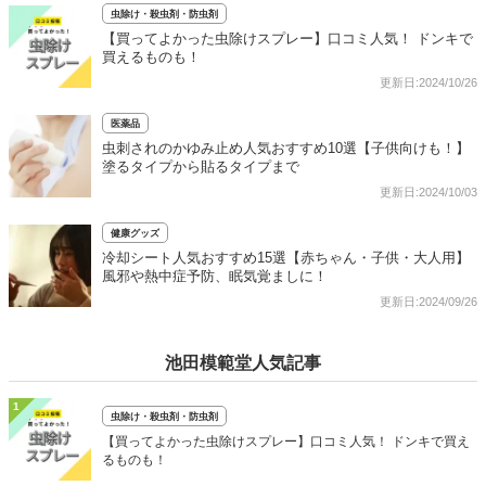
虫除け・殺虫剤・防虫剤
【買ってよかった虫除けスプレー】口コミ人気！ ドンキで
買えるものも！
更新日:2024/10/26
医薬品
虫刺されのかゆみ止め人気おすすめ10選【子供向けも！】
塗るタイプから貼るタイプまで
更新日:2024/10/03
健康グッズ
冷却シート人気おすすめ15選【赤ちゃん・子供・大人用】
風邪や熱中症予防、眠気覚ましに！
更新日:2024/09/26
池田模範堂人気記事
1
虫除け・殺虫剤・防虫剤
【買ってよかった虫除けスプレー】口コミ人気！ ドンキで買え
るものも！