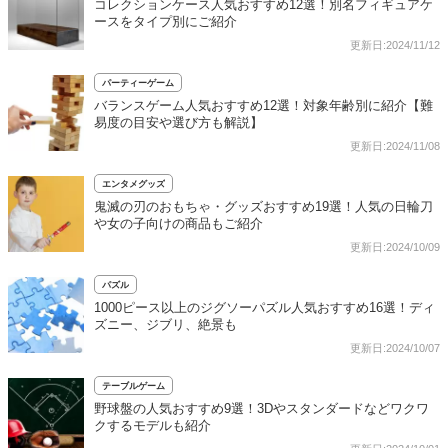
コレクションケース人気おすすめ12選！別名フィギュアケ
ースをタイプ別にご紹介
更新日:2024/11/12
パーティーゲーム
バランスゲーム人気おすすめ12選！対象年齢別に紹介【難
易度の目安や選び方も解説】
更新日:2024/11/08
エンタメグッズ
鬼滅の刃のおもちゃ・グッズおすすめ19選！人気の日輪刀
や女の子向けの商品もご紹介
更新日:2024/10/09
パズル
1000ピース以上のジグソーパズル人気おすすめ16選！ディ
ズニー、ジブリ、絶景も
更新日:2024/10/07
テーブルゲーム
野球盤の人気おすすめ9選！3Dやスタンダードなどワクワ
クするモデルも紹介