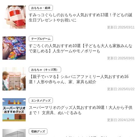
おもちゃ・絵本
すみっコぐらしのおもちゃ人気おすすめ13選！子どもの誕
生日プレゼントやお祝いに
更新日:2025/03/11
テーブルゲーム
すごろくの人気おすすめ10選【子どもも大人も家族みんな
で楽しめる】人生ゲームやモノポリーも
更新日:2025/03/01
おもちゃ（キッズ用）
【親子でハマる】シルバニアファミリー人気おすすめ16
選！人形や赤ちゃん、家、家具も紹介
更新日:2025/01/22
エンタメグッズ
スーパーマリオのグッズ人気おすすめ39選！大人から子供
まで！ 文房具、ぬいぐるみも
更新日:2024/12/06
収納グッズ