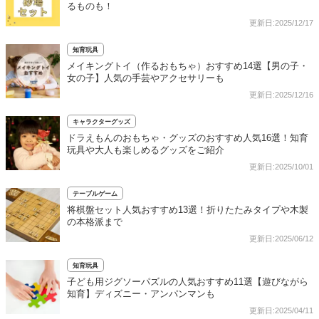
るものも！
更新日:2025/12/17
知育玩具
メイキングトイ（作るおもちゃ）おすすめ14選【男の子・
女の子】人気の手芸やアクセサリーも
更新日:2025/12/16
キャラクターグッズ
ドラえもんのおもちゃ・グッズのおすすめ人気16選！知育
玩具や大人も楽しめるグッズをご紹介
更新日:2025/10/01
テーブルゲーム
将棋盤セット人気おすすめ13選！折りたたみタイプや木製
の本格派まで
更新日:2025/06/12
知育玩具
子ども用ジグソーパズルの人気おすすめ11選【遊びながら
知育】ディズニー・アンパンマンも
更新日:2025/04/11