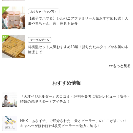
9
おもちゃ（キッズ用）
【親子でハマる】シルバニアファミリー人気おすすめ16選！人
形や赤ちゃん、家、家具も紹介
10
テーブルゲーム
将棋盤セット人気おすすめ13選！折りたたみタイプや木製の本
格派まで
>>もっと見る
おすすめ情報
『天才ベジホルダー』の口コミ・評判を参考に実証レビュー！安全・
時短の調理サポートアイテム！
NHK「あさイチ」で紹介された「天才ピーラー」のここがすごい！
キャベツがほわほわ4枚刃ピーラーの魅力に迫る！