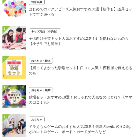
知育玩具
はじめてのアクアビーズ人気おすすめ16選【新作も】道具セッ
トですぐ遊べる
5
キッズ用品（小学生）
子供向け手芸キット人気おすすめ12選！針を使わないものも
【小学生でも簡単】
6
おもちゃ・絵本
【買ってよかった砂場セット】口コミ人気！ 西松屋で買えるも
のも！
7
おもちゃ・絵本
砂場セットおすすめ18選！おしゃれで人気なのはどれ？《ママ
の口コミも》
8
おもちゃ
ドラえもんゲームのおすすめ人気20選！最新のswitchや3DSな
どのレトロゲーム、ボード・カードゲームなど