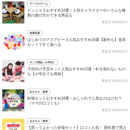
テーブルゲーム
ドンジャラおすすめ10選！人気キャラクターやいろんな種
類の遊び方ができる商品も
更新日:2026/01/27
知育玩具
はじめてのアクアビーズ人気おすすめ16選【新作も】道具
セットですぐ遊べる
更新日:2026/01/27
キッズ用品（小学生）
子供向け手芸キット人気おすすめ12選！針を使わないもの
も【小学生でも簡単】
更新日:2026/01/19
おもちゃ・絵本
砂場セットおすすめ18選！おしゃれで人気なのはどれ？
《ママの口コミも》
更新日:2025/12/24
おもちゃ・絵本
【買ってよかった砂場セット】口コミ人気！ 西松屋で買え