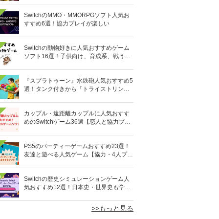
SwitchのMMO・MMORPGソフト人気お
すすめ6選！協力プレイが楽しい
Switchの動物好きに人気おすすめゲーム
ソフト16選！子供向け、育成系、戦う格
闘系も!?
『スプラトゥーン』水鉄砲人気おすすめ5
選！タンク付きから「トライストリンガ
ー」まで
カップル・遠距離カップルに人気おすす
めのSwitchゲーム36選【恋人と協力プレ
イ】オンライン対応も
PS5のパーティーゲームおすすめ23選！
友達と遊べる人気ゲーム【協力・4人プレ
イなど】
0
Switchの歴史シミュレーションゲーム人
気おすすめ12選！日本史・世界史も学べ
る
>>もっと見る