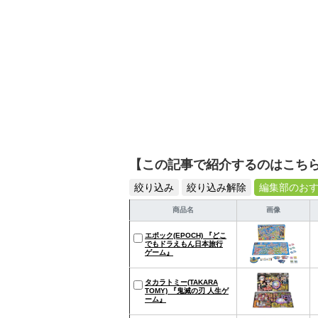
【この記事で紹介するのはこち
絞り込み
絞り込み解除
編集部のお
商品名
画像
エポック(EPOCH) 『どこ
でもドラえもん日本旅行
ゲーム』
タカラトミー(TAKARA
TOMY) 『鬼滅の刃 人生ゲ
ーム』