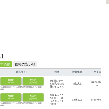
ら】
すすめ順
価格の安い順
購入サイト
特徴
対象年齢
サイズ
3,687円
3,791円
5種類のゲー
縦62×横40c
Amazon
楽天市場
ムが入った定
5歳以上
m
番のすごろく
※各社通販サイトの 2025年3月1日時点 での税込
価格
登場キャラ5
2,500円
3,200円
0名以上・選
Amazon
楽天市場
12歳以上
6×50×60cm
べるキャラ1
※各社通販サイトの 2025年3月1日時点 での税込
2種類
価格