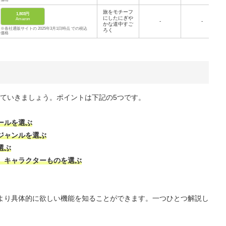
旅をモチーフ
1,803円
にしたにぎや
Amazon
-
-
かな道中すご
※各社通販サイトの 2025年3月1日時点 での税込
ろく
価格
ていきましょう。ポイントは下記の5つです。
ールを選ぶ
ジャンルを選ぶ
選ぶ
、キャラクターものを選ぶ
より具体的に欲しい機能を知ることができます。一つひとつ解説し