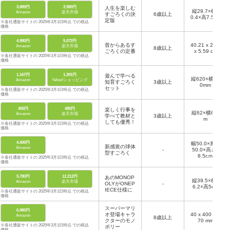
3,889円
3,980円
人生を楽しむ
縦29.7×横5
Amazon
楽天市場
すごろくの決
6歳以上
0.4×高7.5cm
定版
※各社通販サイトの 2025年3月1日時点 での税込
価格
4,980円
5,072円
昔からあるす
40.21 x 26.8
Amazon
楽天市場
8歳以上
ごろくの定番
x 5.59 cm
※各社通販サイトの 2025年3月1日時点 での税込
価格
1,167円
1,391円
遊んで学べる
縦620×横62
Amazon
Yahoo!ショッピング
知育すごろく
3歳以上
0mm
セット
※各社通販サイトの 2025年3月1日時点 での税込
価格
405円
480円
楽しく行事を
縦62×横62c
Amazon
楽天市場
学べて教材と
3歳以上
m
しても優秀！
※各社通販サイトの 2025年3月1日時点 での税込
価格
4,400円
幅50.0×奥行
新感覚の球体
Amazon
-
50.0×高さ5
型すごろく
8.5cｍ
※各社通販サイトの 2025年3月1日時点 での税込
価格
5,780円
12,212円
あのMONOP
縦39.5×横2
Amazon
楽天市場
OLYがONEP
-
6.2×高5cm
IECE仕様に
※各社通販サイトの 2025年3月1日時点 での税込
価格
スーパーマリ
6,980円
オ登場キャラ
40 x 400 x 2
Amazon
8歳以上
クターのモノ
70 mm
※各社通販サイトの 2025年3月1日時点 での税込
ポリー
価格