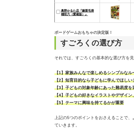
奥野かるた店『膝栗毛滑
稽双六（愛蔵版）』
ボードゲームおもちゃの決定版！
すごろくの選び方
それでは、すごろくの基本的な選び方を見
【1】家族みんなで楽しめるシンプルなル
【2】知育目的なら子どもに学んでほしい
【3】子どもの対象年齢にあった難易度を
【4】子どもの好きなイラストやデザイン
【5】テーマに興味を持てるかが重要
上記の5つのポイントをおさえることで、
ていきます。