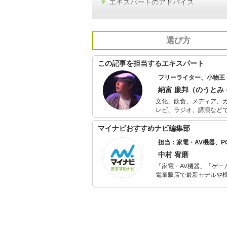
▼
エキスパートのアドバイス
選び方
この記事を担当するエキスパート
フリーライター、小物王
納富 廉邦（のうとみ
文化、飲食、メディア、
レビ、ラジオ、講演などで活動する。 文具系、カバンなどの装身具
説、落語などに関する著
やがれ」ではシステム手
マイナビおすすめナビ編集部
担当：家電・AV機器、
中村 宥磨
「家電・AV機器」「ゲー
電量販店で最新モデルや
イトルやイベント情報も
シュで使いやすい家電や