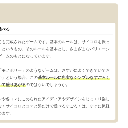
）
遊べる
ても完成されたゲームです。基本のルールは、サイコロを振っ
すというもの。そのルールを基本とし、さまざまなバリエーシ
ゲームのもとになっています。
「モノポリー」のようなゲームは、さすがによくできていてお
い」という場合、この
基本ルールに忠実なシンプルなすごろく
いて盛りあがる
のではないでしょうか。
ンや各コマにこめられたアイディアやデザインをじっくり楽し
なくサイコロとコマと盤だけで遊べるすごろくは、すぐに気軽
めます。