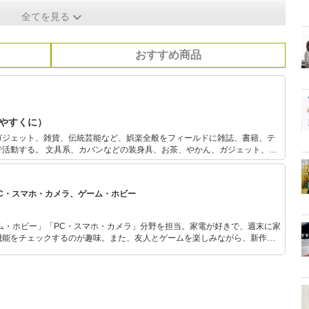
全てを見る
おすすめ商品
 やすくに）
ガジェット、雑貨、伝統芸能など、娯楽全般をフィールドに雑誌、書籍、テ
、お茶、やかん、ガジェット、小
書もある。テレビ「マツコの知らない世界」ではボールペンの人、「嵐にし
帳の人として出演。
PC・スマホ・カメラ、ゲーム・ホビー
ム・ホビー」「PC・スマホ・カメラ」分野を担当。家電が好きで、週末に家
機能をチェックするのが趣味。また、友人とゲームを楽しみながら、新作タ
いち早くキャッチ。記事を通して、生活の質を底上げしてくれるスタイリッ
、みんなで楽しめるゲームを発信していきます！