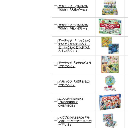
タカラトミー(TAKARA
TOMY) 『人生ゲーム』
タカラトミー(TAKARA
TOMY) 『モノポリー』
アーテック 『「わくわく
すいぞくかんすごろく」
と「わくわくどうぶつえ
んすごろく」』
アーテック『1年のぎょう
じすごろく』
メガハウス『地球まるご
とすごろく』
エンスカイ(ENSKY)
『MONOPOLY
ONEPIECE』
ハズブロ(HASBRO)『モ
ノポリー ゲーマー スーパ
ーマリオ』