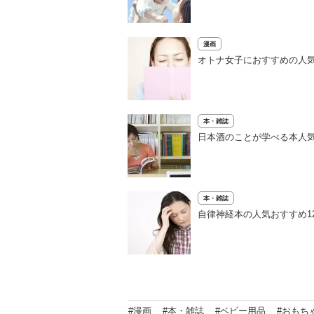
漫画
オトナ女子におすすめの人気
本・雑誌
日本酒のことが学べる本人気
本・雑誌
自律神経本の人気おすすめ1
#漫画
#本・雑誌
#ベビー用品
#おもち