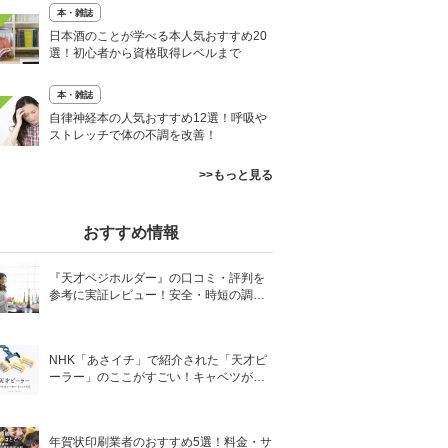
本・雑誌
日本酒のことが学べる本人気おすすめ20
選！初心者から資格取得レベルまで
本・雑誌
自律神経本の人気おすすめ12選！呼吸や
ストレッチで体の不調を改善！
>>もっと見る
おすすめ情報
『天才ベジホルダー』の口コミ・評判を
参考に実証レビュー！安全・時短の調理
サポートアイテム！
NHK「あさイチ」で紹介された「天才ピ
ーラー」のここがすごい！キャベツがほ
わほわ4枚刃ピーラーの魅力に迫る！
年賀状印刷業者のおすすめ5選！料金・サ