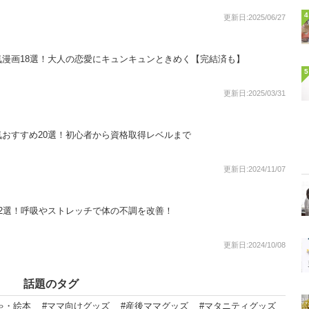
4
更新日:2025/06/27
漫画18選！大人の恋愛にキュンキュンときめく【完結済も】
5
更新日:2025/03/31
おすすめ20選！初心者から資格取得レベルまで
更新日:2024/11/07
2選！呼吸やストレッチで体の不調を改善！
更新日:2024/10/08
話題のタグ
ゃ・絵本
#ママ向けグッズ
#産後ママグッズ
#マタニティグッズ