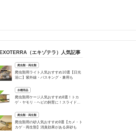
EXOTERRA（エキゾテラ）人気記事
爬虫類・両生類
爬虫類用ライト人気おすすめ10選【日光
浴に】紫外線・バスキング・兼用も
水槽用品
爬虫類用ケージ人気おすすめ8選！トカ
ゲ・ヤモリ・ヘビの飼育に！スライド式
も
爬虫類・両生類
爬虫類用の砂人気おすすめ9選【カメ・ト
カゲ・両生類】消臭効果がある床砂も