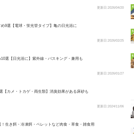
4
更新日:2026/04/20
すめ9選【電球・蛍光管タイプ】亀の日光浴に
5
更新日:2026/02/25
6
10選【日光浴に】紫外線・バスキング・兼用も
更新日:2026/01/27
9選【カメ・トカゲ・両生類】消臭効果がある床砂も
更新日:2024/11/06
選！生き餌・冷凍餌・ペレットなど肉食・草食・雑食用