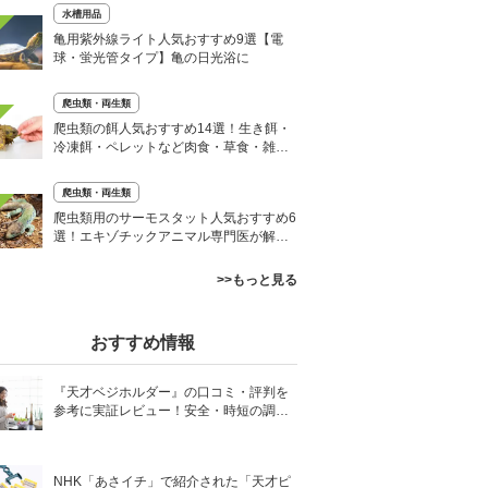
水槽用品
亀用紫外線ライト人気おすすめ9選【電
球・蛍光管タイプ】亀の日光浴に
爬虫類・両生類
爬虫類の餌人気おすすめ14選！生き餌・
冷凍餌・ペレットなど肉食・草食・雑食
用
爬虫類・両生類
爬虫類用のサーモスタット人気おすすめ6
選！エキゾチックアニマル専門医が解
説！
>>もっと見る
おすすめ情報
『天才ベジホルダー』の口コミ・評判を
参考に実証レビュー！安全・時短の調理
サポートアイテム！
NHK「あさイチ」で紹介された「天才ピ