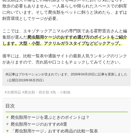
散歩の必要もありません。一人暮らしや限られたスペースでの飼育
に向いています。そして爬虫類をペットに飼うと決めたら、まずは
飼育環境としてケージが必要。
ここでは、エキゾチックアニマルの専門医である霍野晋吉さんと編
集部が選んだ
爬虫類用ケージのおすすめ選び方のポイントをご紹介
します。大型・小型、アクリルガラスタイプなどピックアップ。
後半には、比較一覧表や通販サイトの最新人気ランキングのリンク
がありますので、売れ筋や口コミもチェックしてみてください。
本記事はプロモーションが含まれています。2026年04月20日に記事を更新しました
（公開日2019年06月25日）
#水槽用品
#爬虫類・両生類
#鳥・小動物
目次
▼
爬虫類用ケージを選ぶときのポイントは？
▼
爬虫類用ケージのおすすめ8選
▼
「爬虫類用ケージ」おすすめ商品の比較一覧表