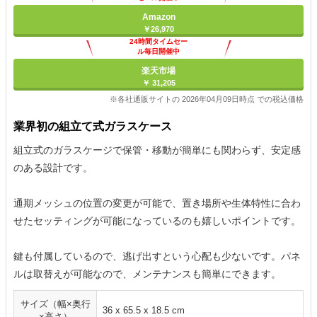
Amazon
￥26,970
24時間タイムセー
ル毎日開催中
楽天市場
￥ 31,205
※各社通販サイトの 2026年04月09日時点 での税込価格
業界初の組立て式ガラスケース
組立式のガラスケージで保管・移動が簡単にも関わらず、安定感
のある設計です。
通期メッシュの位置の変更が可能で、置き場所や生体特性に合わ
せたセッティングが可能になっているのも嬉しいポイントです。
鍵も付属しているので、逃げ出すという心配も少ないです。パネ
ルは取替えが可能なので、メンテナンスも簡単にできます。
サイズ（幅×奥行
36 x 65.5 x 18.5 cm
×高さ）