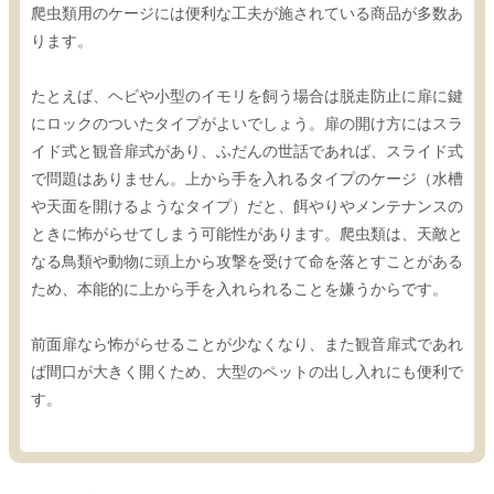
爬虫類用のケージには便利な工夫が施されている商品が多数あ
ります。
たとえば、ヘビや小型のイモリを飼う場合は脱走防止に扉に鍵
にロックのついたタイプがよいでしょう。扉の開け方にはスラ
イド式と観音扉式があり、ふだんの世話であれば、スライド式
で問題はありません。上から手を入れるタイプのケージ（水槽
や天面を開けるようなタイプ）だと、餌やりやメンテナンスの
ときに怖がらせてしまう可能性があります。爬虫類は、天敵と
なる鳥類や動物に頭上から攻撃を受けて命を落とすことがある
ため、本能的に上から手を入れられることを嫌うからです。
前面扉なら怖がらせることが少なくなり、また観音扉式であれ
ば間口が大きく開くため、大型のペットの出し入れにも便利で
す。