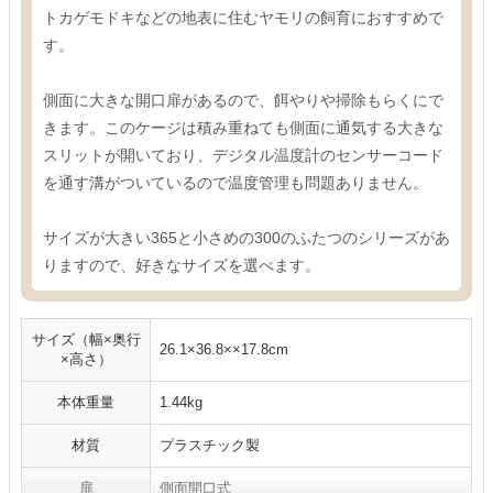
トカゲモドキなどの地表に住むヤモリの飼育におすすめで
す。
側面に大きな開口扉があるので、餌やりや掃除もらくにで
きます。このケージは積み重ねても側面に通気する大きな
スリットが開いており、デジタル温度計のセンサーコード
を通す溝がついているので温度管理も問題ありません。
サイズが大きい365と小さめの300のふたつのシリーズがあ
りますので、好きなサイズを選べます。
サイズ（幅×奥行
26.1×36.8××17.8cm
×高さ）
本体重量
1.44kg
材質
プラスチック製
扉
側面開口式