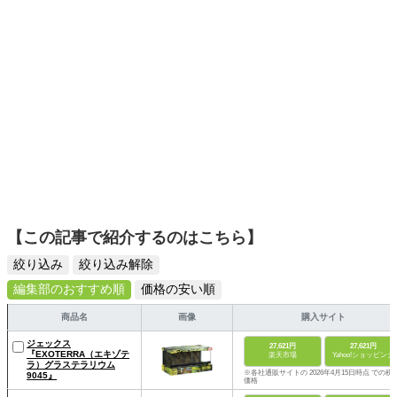
も、ウサギ好きな方は必見ですよ。ウサギの検定を受けて
みませんか？ エキゾチックアニマルに関することは勿論の
こと、ご縁を感じた方がいましたら、いつでもお声かけて
ください。
【この記事で紹介するのはこちら】
絞り込み
絞り込み解除
編集部のおすすめ順
価格の安い順
商品名
画像
購入サイト
ジェックス
27,621円
27,621円
『EXOTERRA（エキゾテ
楽天市場
Yahoo!ショッピング
ラ）グラステラリウム
※各社通販サイトの 2026年4月15日時点 での税
9045』
価格