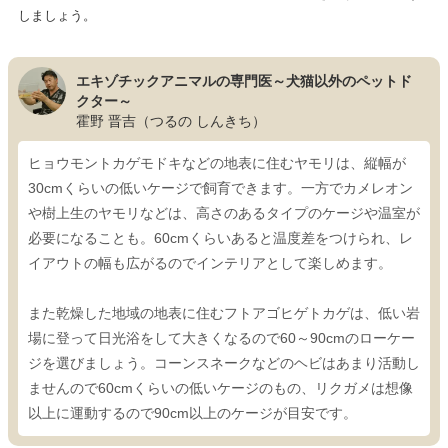
しましょう。
エキゾチックアニマルの専門医～犬猫以外のペットド
クター～
霍野 晋吉（つるの しんきち）
ヒョウモントカゲモドキなどの地表に住むヤモリは、縦幅が
30cmくらいの低いケージで飼育できます。一方でカメレオン
や樹上生のヤモリなどは、高さのあるタイプのケージや温室が
必要になることも。60cmくらいあると温度差をつけられ、レ
イアウトの幅も広がるのでインテリアとして楽しめます。
また乾燥した地域の地表に住むフトアゴヒゲトカゲは、低い岩
場に登って日光浴をして大きくなるので60～90cmのローケー
ジを選びましょう。コーンスネークなどのヘビはあまり活動し
ませんので60cmくらいの低いケージのもの、リクガメは想像
以上に運動するので90cm以上のケージが目安です。