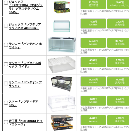
ジェックス
21,000円
21,000円
『EXOTERRA（エキゾテ
楽天市場
Yahoo!ショッピング
ラ） グラステラリウム
※各社通販サイトの 2026年04月09日時点 での税
6045』
込価格
7,828円
7,720円
ジェックス『レプテリア
Amazon
楽天市場
クリアネオ 400Slim』
※各社通販サイトの 2026年04月09日時点 での税
込価格
27,273円
30,700円
サンコー『パンテオン ホ
Amazon
楽天市場
ワイト』
※各社通販サイトの 2026年04月09日時点 での税
込価格
6,768円
7,680円
サンコー『レプタイルボ
Amazon
楽天市場
ックス ワイド』
※各社通販サイトの 2026年04月09日時点 での税
込価格
26,970円
31,205円
サンコー『パンテオン ブ
Amazon
楽天市場
ラック』
※各社通販サイトの 2026年04月09日時点 での税
込価格
4,220円
3,975円
スドー『レプティギア
Amazon
楽天市場
365』
※各社通販サイトの 2026年04月09日時点 での税
込価格
4,488円
4,768円
寿工芸『KOTOBUKI ヒュ
Amazon
楽天市場
ドラケース』
※各社通販サイトの 2026年04月09日時点 での税
込価格