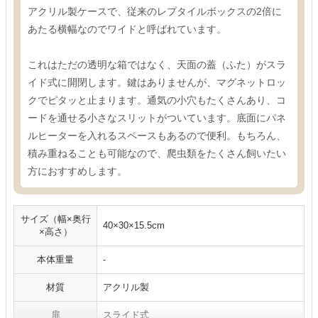
アクリル製ケースで、従来のレプタイルボックスの2倍に
あたる横幅なのでワイドと呼ばれています。
これはただの透明な箱ではなく、天面の蓋（ふた）がスラ
イド式に開閉します。鍵はありませんが、マグネットロッ
クでピタッと止まります。通気の小穴もたくさんあり、コ
ードを通せる小さなスリットがついています。底面にパネ
ルヒーターを入れるスペースもあるので便利。もちろん、
積み重ねることも可能なので、爬虫類をたくさん飼いたい
方におすすめします。
サイズ（幅×奥行
40×30×15.5cm
×高さ）
本体重量
-
材質
アクリル製
扉
スライド式