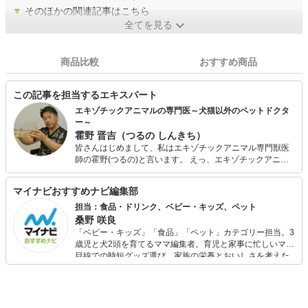
▼
そのほかの関連記事はこちら
全てを見る
商品比較
おすすめ商品
この記事を担当するエキスパート
エキゾチックアニマルの専門医～犬猫以外のペットドクタ
ー～
霍野 晋吉（つるの しんきち）
皆さんはじめまして、私はエキゾチックアニマル専門獣医
師の霍野(つるの)と言います。 えっ、エキゾチックアニマ
ルって言葉知りませんか？ウサギやハムスター、インコや
カメなどの犬猫以外のペットを指します。 23年前に日本初
マイナビおすすめナビ編集部
の専門病院である『エキゾチックペットクリニック』を開
業しました。症例数は月に400件を超えているベテラン獣
担当：食品・ドリンク、ベビー・キッズ、ペット
医師です。他にもエキゾチックアニマルのセミナーも企画
桑野 咲良
し、沢山の医療や飼育の書籍を執筆しています。 もっとエ
「ベビー・キッズ」「食品」「ペット」カテゴリー担当。3
キゾチックアニマルの情報を知りたい方は、【Dr.ツルのエ
歳児と犬2頭を育てるママ編集者。育児と家事に忙しいママ
キゾチックアニマル情報室】をご覧になってください。専
目線での時短グッズ選び、家族の栄養とおいしさを考えた
門獣医師によるサイトですので、他にはない病気の記事も
食品選び、束の間のリラックスタイムを楽しむためのスイ
多く、とても役にたつこと間違いなしです。 ウサギの専門
ーツ選びに自信あり。鋭い目線で商品を見極め、少しでも
家による【一般社団法人日本コンパニオンラビット協会】
日々の生活が豊かになるものを紹介します。
の理事長としても、2020年10月から活動をします。こちら