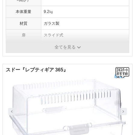
本体重量
9.2㎏
材質
ガラス製
扉
スライド式
コード穴
有
全てを見る
スドー『レプティギア 365』