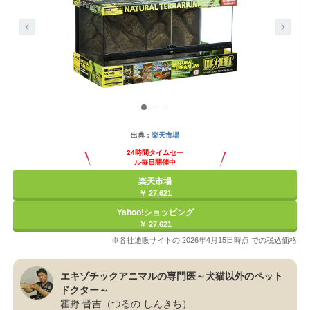
出典：
楽天市場
24時間タイムセー
ル毎日開催中
楽天市場
￥ 27,621
Yahoo!ショッピング
￥ 27,621
※各社通販サイトの 2026年4月15日時点 での税込価格
エキゾチックアニマルの専門医～犬猫以外のペット
ドクター～
霍野 晋吉（つるの しんきち）