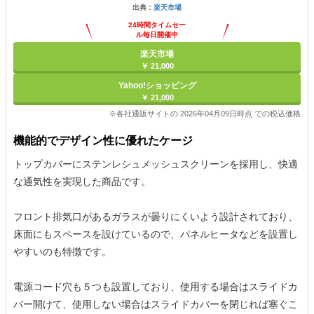
出典：
楽天市場
24時間タイムセー
ル毎日開催中
楽天市場
￥ 21,000
Yahoo!ショッピング
￥ 21,000
※各社通販サイトの 2026年04月09日時点 での税込価格
機能的でデザイン性に優れたケージ
トップカバーにステンレシュメッシュスクリーンを採用し、快適
な通気性を実現した商品です。
フロント排気口があるガラスが曇りにくいよう設計されており、
床面にもスペースを設けているので、パネルヒータなどを設置し
やすいのも特徴です。
電源コード穴も５つも設置しており、使用する場合はスライドカ
バー開けて、使用しない場合はスライドカバーを閉じれば塞ぐこ