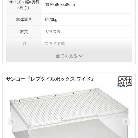
サイズ（幅×奥行
90.5×45.5×45cm
×高さ）
本体重量
約20kg
材質
ガラス製
扉
スライド式
コード穴
有
全てを見る
サンコー『レプタイルボックス ワイド』