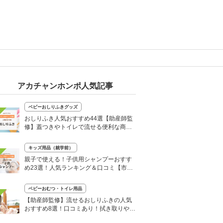
アカチャンホンポ人気記事
ベビーおしりふきグッズ
おしりふき人気おすすめ44選【助産師監
修】蓋つきやトイレで流せる便利な商品
も
キッズ用品（就学前）
親子で使える！子供用シャンプーおすす
め23選！人気ランキング＆口コミ【市販
や無添加】
ベビーおむつ・トイレ用品
【助産師監修】流せるおしりふきの人気
おすすめ8選！口コミあり！拭き取りやす
くて肌にもやさしい