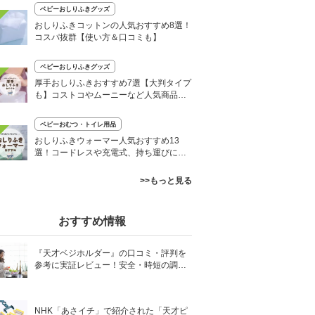
ベビーおしりふきグッズ
おしりふきコットンの人気おすすめ8選！
コスパ抜群【使い方＆口コミも】
ベビーおしりふきグッズ
厚手おしりふきおすすめ7選【大判タイプ
も】コストコやムーニーなど人気商品厳
選
ベビーおむつ・トイレ用品
おしりふきウォーマー人気おすすめ13
選！コードレスや充電式、持ち運びに便
利な商品も
>>もっと見る
おすすめ情報
『天才ベジホルダー』の口コミ・評判を
参考に実証レビュー！安全・時短の調理
サポートアイテム！
NHK「あさイチ」で紹介された「天才ピ