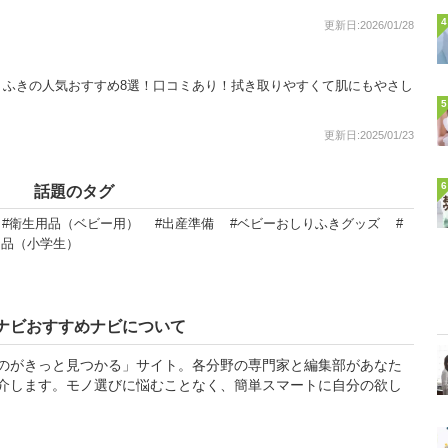
4
更新日:2026/01/28
りふきの人気おすすめ8選！口コミあり！拭き取りやすくて肌にもやさし
5
更新日:2025/01/23
6
話題のタグ
#衛生用品（ベビー用）
#出産準備
#ベビーおしりふきグッズ
#
用品（小学生）
ナビおすすめナビについて
のがきっと見つかる」サイト。各分野の専門家と編集部があなた
介します。モノ選びに悩むことなく、簡単スマートに自分の欲し