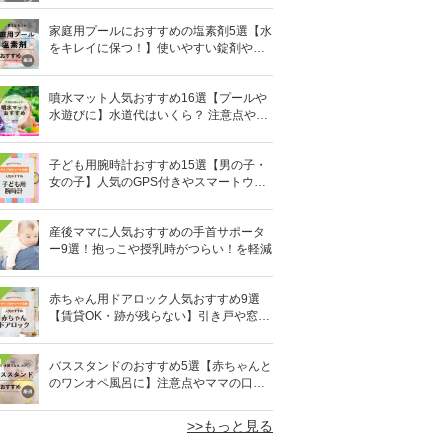
家庭用プールにおすすめの塩素剤5選【水
をキレイに保つ！】使いやすい錠剤やパ
ウダーなど
噴水マット人気おすすめ16選【プールや
水遊びに】水道代はいくら？ 注意点やデ
メリットも解説
子ども用腕時計おすすめ15選【男の子・
女の子】人気のGPS付きやスマートウォ
ッチも
産後ママに人気おすすめの手首サポータ
ー9選！抱っこや授乳時がつらい！を軽減
赤ちゃん用ドアロック人気おすすめ9選
【賃貸OK・跡が残らない】引き戸や窓対
策にも
0
バススタンドのおすすめ5選【赤ちゃんと
のワンオペ風呂に】注意点やママの口コ
ミも！
>>もっと見る