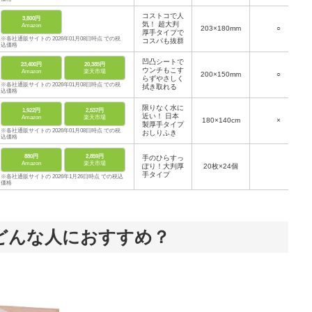
コストコで人
3,800円
気！ 超大判
Amazon
203×180mm
○
厚手タイプで
※各社通販サイトの 2026年01月08日時点 での税
コスパも抜群
込価格
凹凸シートで
23,400円
20,385円
ウンチもこす
Amazon
楽天市場
200×150mm
○
らずやさしく
※各社通販サイトの 2026年01月08日時点 での税
拭き取れる
込価格
限りなく水に
1,922円
2,537円
近い！ 日本
Amazon
楽天市場
180×140cm
×
製厚手タイプ
※各社通販サイトの 2026年01月08日時点 での税
おしりふき
込価格
880円
2,859円
手のひらすっ
Amazon
楽天市場
ぽり！大判厚
20枚×24個
手タイプ
※各社通販サイトの 2026年1月26日時点 での税込
価格
どんな人におすすめ？