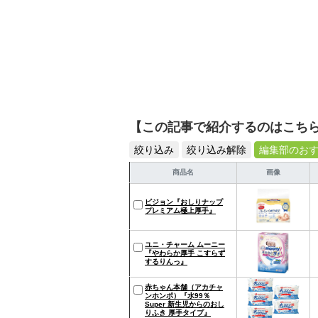
【この記事で紹介するのはこち
絞り込み
絞り込み解除
編集部のお
商品名
画像
ピジョン『おしりナップ
プレミアム極上厚手』
ユニ・チャーム ムーニー
『やわらか厚手 こすらず
するりんっ』
赤ちゃん本舗（アカチャ
ンホンポ）『水99％
Super 新生児からのおし
りふき 厚手タイプ』