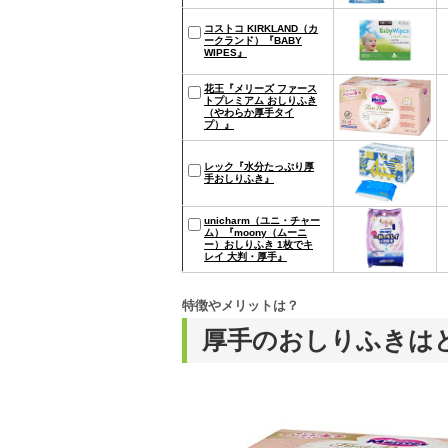
コストコ KIRKLAND（カ
ークランド）『BABY
WIPES』
花王『メリーズ ファース
トプレミアム おしりふき
（やわらか厚手タイ
プ）』
レック『水分たっぷり厚
手おしりふき』
unicharm（ユニ・チャー
ム）『moony（ムーニ
ー）おしりふき 1枚でキ
レイ 大判・厚手』
特徴やメリットは？
厚手のおしりふきは