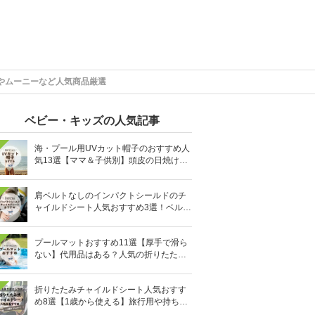
やムーニーなど人気商品厳選
ベビー・キッズの人気記事
海・プール用UVカット帽子のおすすめ人
気13選【ママ＆子供別】頭皮の日焼け対
策に
肩ベルトなしのインパクトシールドのチ
ャイルドシート人気おすすめ3選！ベルト
を嫌がる＆抜け出す悩みも解消
プールマットおすすめ11選【厚手で滑ら
ない】代用品はある？人気の折りたたみ
式も
折りたたみチャイルドシート人気おすす
め8選【1歳から使える】旅行用や持ち運
びに！