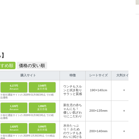
ら】
すすめ順
価格の安い順
購入サイト
特徴
シートサイズ
大判タイプ
6,177円
2,548円
ウンチもスル
Amazon
楽天市場
ンと拭き取り
190×140cm
×
サラッと質感
※各社通販サイトの 2026年01月08日時点 での税
込価格
新生児の赤ち
1,120円
1,890円
ゃんにも！
Amazon
楽天市場
200×135mm
○
優しい肌ざわ
※各社通販サイトの 2026年01月08日時点 での税
りにこだわり
込価格
水分たっぷ
1,620円
3,890円
り！ かため
Amazon
楽天市場
200×140mm
○
のウンチもき
※各社通販サイトの 2026年1月26日時点 での税込
れいに拭ける
価格