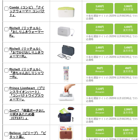
3,600円
3,980円
Combi（コンビ）『クイ
Amazon
楽天市場
ックウォーマー コンパク
ト』
※各社通販サイトの 2025年11月06日時点 での税
込価格
2,930円
4,400円
Richell（リッチェル）
Amazon
楽天市場
『おしりふきウォーマー
R』
※各社通販サイトの 2025年11月06日時点 での税
込価格
2,480円
3,498円
Richell（リッチェル）
Amazon
楽天市場
『おでかけおしりふきウ
ォーマーR』
※各社通販サイトの 2025年11月06日時点 での税
込価格
352円
450円
Richell（リッチェル）
Amazon
楽天市場
『赤ちゃんおしりシャワ
ーR』
※各社通販サイトの 2025年11月06日時点 での税
込価格
Prince Lionheart （プリ
7,119円
ンスライオンハート）
Amazon
『コンパクトワイプスウ
※各社通販サイトの 2025年11月12日時点 での税
ォーマー』
込価格
2,199円
2,399円
ZenCT 『保温ポーチおし
Amazon
楽天市場
り拭きあたため器
（CT137）』
※各社通販サイトの 2025年11月06日時点 での税
込価格
2,699円
3,509〜円
Believe（ビリーブ）『ビ
Amazon
楽天市場
タット温』
※各社通販サイトの 2025年12月8日時点 での税