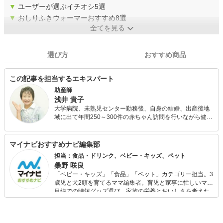
▼
ユーザーが選ぶイチオシ5選
▼
おしりふきウォーマーおすすめ8選
全てを見る
選び方
おすすめ商品
この記事を担当するエキスパート
助産師
浅井 貴子
大学病院、未熟児センター勤務後、自身の結婚、出産後地
域に出て年間250～300件の赤ちゃん訪問を行いながら健診
業務や母親学級などを行う。 アロマセラピストの知識を生
かしながら母と子のナチュラルケアブランドＡＭＯＭＡの
商品開発、ＷＥＬＥＤＡのプレママセミナーなどを行う。
マイナビおすすめナビ編集部
妊娠中～乳幼児の育児相談が得意。ベビーマッサージ教室
担当：食品・ドリンク、ベビー・キッズ、ペット
カモマイル主宰。
桑野 咲良
「ベビー・キッズ」「食品」「ペット」カテゴリー担当。3
歳児と犬2頭を育てるママ編集者。育児と家事に忙しいママ
目線での時短グッズ選び、家族の栄養とおいしさを考えた
食品選び、束の間のリラックスタイムを楽しむためのスイ
ーツ選びに自信あり。鋭い目線で商品を見極め、少しでも
日々の生活が豊かになるものを紹介します。