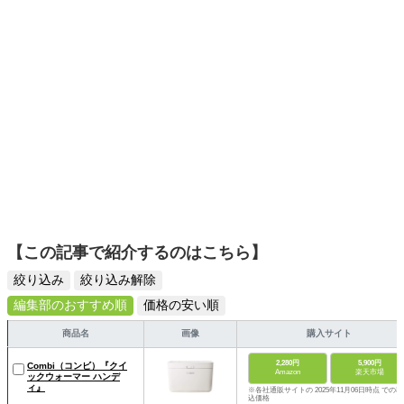
【この記事で紹介するのはこちら】
絞り込み
絞り込み解除
編集部のおすすめ順
価格の安い順
商品名
画像
購入サイト
2,280円
5,900円
Combi（コンビ）『クイ
Amazon
楽天市場
ックウォーマー ハンデ
ィ』
※各社通販サイトの 2025年11月06日時点 での税
込価格