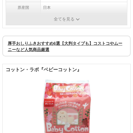
原産国
日本
全てを見る
1枚当たりの価格
約10円
厚手おしりふきおすすめ6選【大判タイプも】コストコやムー
ニーなど人気商品厳選
コットン・ラボ『ベビーコットン』