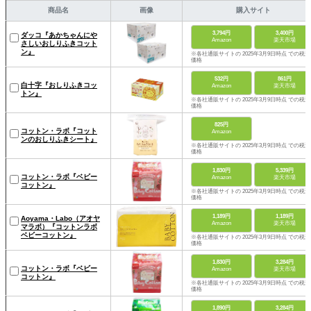
商品名
画像
購入サイト
3,794円
3,400円
ダッコ『あかちゃんにや
Amazon
楽天市場
さしいおしりふきコット
ン』
※各社通販サイトの 2025年3月9日時点 での税込
価格
532円
861円
白十字『おしりふきコッ
Amazon
楽天市場
トン』
※各社通販サイトの 2025年3月9日時点 での税込
価格
825円
コットン・ラボ『コット
Amazon
ンのおしりふきシート』
※各社通販サイトの 2025年3月9日時点 での税込
価格
1,830円
5,339円
コットン・ラボ『ベビー
Amazon
楽天市場
コットン』
※各社通販サイトの 2025年3月9日時点 での税込
価格
1,189円
1,189円
Aoyama・Labo（アオヤ
Amazon
楽天市場
マラボ）『コットンラボ
ベビーコットン』
※各社通販サイトの 2025年3月9日時点 での税込
価格
1,830円
3,284円
コットン・ラボ『ベビー
Amazon
楽天市場
コットン』
※各社通販サイトの 2025年3月9日時点 での税込
価格
1,890円
3,284円