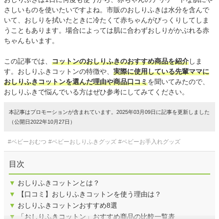
さしいものを使いたいですよね。市販のおしりふきは水分を含んで
いて、おしりを拭いたときに冷たくて赤ちゃんがびっくりしてしま
うこともあります。場合によっては肌に合わずおしりがかぶれる赤
ちゃんもいます。
この記事では、
コットンのおしりふきのおすすめ商品を紹介
しま
す。おしりふきコットンの特徴や、
実際に使用している先輩ママに
おしりふきコットンを選んだ理由や商品口コミ
を聞いてみたので、
おしりふきで悩んでいる方はぜひ参考にしてみてください。
本記事はプロモーションが含まれています。2025年03月09日に記事を更新しました
（公開日2022年10月27日）
#ベビーおむつ
#ベビーおしりふきグッズ
#ベビーお手入れグッズ
目次
▼
おしりふきコットンとは？
▼
【口コミ】おしりふきコットンを使う理由は？
▼
おしりふきコットンおすすめ8選
▼
「おしりふきコットン」おすすめ商品の比較一覧表