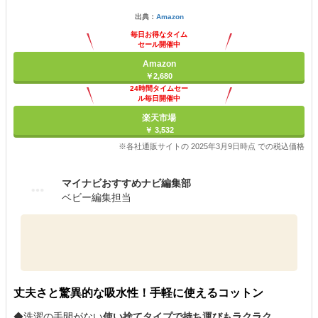
出典：
Amazon
毎日お得なタイム
セール開催中
Amazon
￥2,680
24時間タイムセー
ル毎日開催中
楽天市場
￥ 3,532
※各社通販サイトの 2025年3月9日時点 での税込価格
マイナビおすすめナビ編集部
ベビー編集担当
丈夫さと驚異的な吸水性！手軽に使えるコットン
◆洗濯の手間がない
使い捨てタイプで持ち運びもラクラク