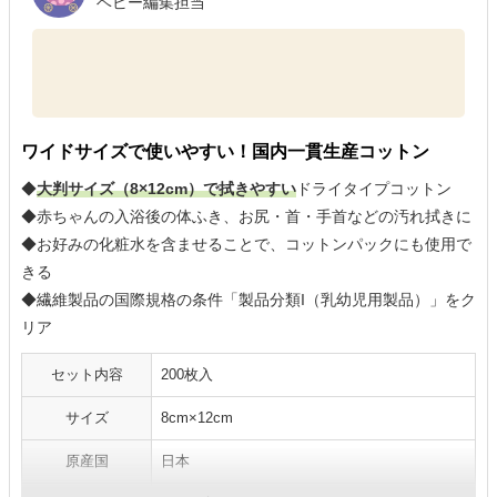
ベビー編集担当
ワイドサイズで使いやすい！国内一貫生産コットン
◆
大判サイズ（8×12cm）で拭きやすい
ドライタイプコットン
◆赤ちゃんの入浴後の体ふき、お尻・首・手首などの汚れ拭きに
◆お好みの化粧水を含ませることで、コットンパックにも使用で
きる
◆繊維製品の国際規格の条件「製品分類I（乳幼児用製品）」をク
リア
セット内容
200枚入
サイズ
8cm×12cm
原産国
日本