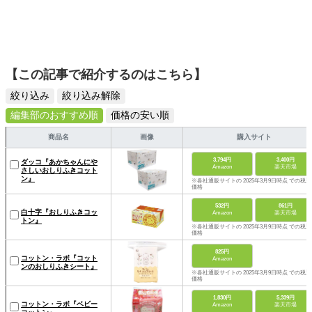
【この記事で紹介するのはこちら】
絞り込み
絞り込み解除
編集部のおすすめ順
価格の安い順
商品名
画像
購入サイト
3,794円
3,400円
ダッコ『あかちゃんにや
Amazon
楽天市場
さしいおしりふきコット
ン』
※各社通販サイトの 2025年3月9日時点 での税込
価格
532円
861円
白十字『おしりふきコッ
Amazon
楽天市場
トン』
※各社通販サイトの 2025年3月9日時点 での税込
価格
825円
コットン・ラボ『コット
Amazon
ンのおしりふきシート』
※各社通販サイトの 2025年3月9日時点 での税込
価格
1,830円
5,339円
コットン・ラボ『ベビー
Amazon
楽天市場