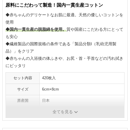
原料にこだわって製造！国内一貫生産コットン
◆赤ちゃんのデリケートなお肌に最適。天然の優しいコットンを
使用
◆国内一貫生産の脱脂綿を使用。
質や国産にこだわる方にとって
も安心
◆繊維製品の国際規格の条件である「製品分類I（乳幼児用製
品）」をクリア
◆赤ちゃんの入浴後の体ふきや、お尻・首・手首などの汚れ拭き
にピッタリ
セット内容
420枚入
サイズ
6cm×8cm
原産国
日本
全てを見る
1枚当たりの価格
約1円