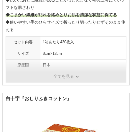
◆拭いたあとに繊維が残ることがほとんどなく毛羽立ちにくいソ
フトな肌ざわり
◆こまかい繊維が汚れを絡めとりお肌を清潔な状態に保てる
◆使いやすい手のひらサイズで折ったり切ったりせずそのまま使
える
セット内容
1箱あたり430枚入
サイズ
8cm×12cm
原産国
日本
全てを見る
1枚当たりの価格
約3円
白十字『おしりふきコットン』