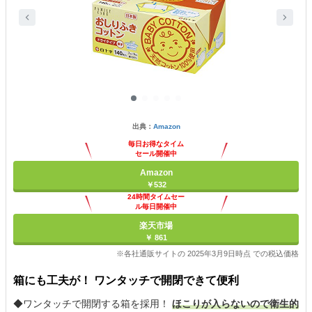
出典：
Amazon
毎日お得なタイム
セール開催中
Amazon
￥532
24時間タイムセー
ル毎日開催中
楽天市場
￥ 861
※各社通販サイトの 2025年3月9日時点 での税込価格
箱にも工夫が！ ワンタッチで開閉できて便利
◆ワンタッチで開閉する箱を採用！
ほこりが入らないので衛生的