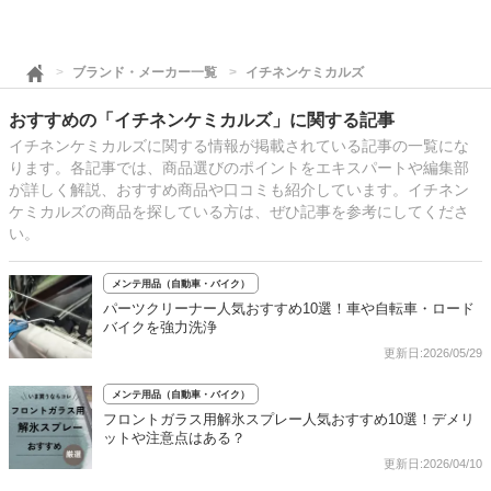
ブランド・メーカー一覧
イチネンケミカルズ
おすすめの「イチネンケミカルズ」に関する記事
イチネンケミカルズに関する情報が掲載されている記事の一覧にな
ります。各記事では、商品選びのポイントをエキスパートや編集部
が詳しく解説、おすすめ商品や口コミも紹介しています。イチネン
ケミカルズの商品を探している方は、ぜひ記事を参考にしてくださ
い。
メンテ用品（自動車・バイク）
パーツクリーナー人気おすすめ10選！車や自転車・ロード
バイクを強力洗浄
更新日:2026/05/29
メンテ用品（自動車・バイク）
フロントガラス用解氷スプレー人気おすすめ10選！デメリ
ットや注意点はある？
更新日:2026/04/10