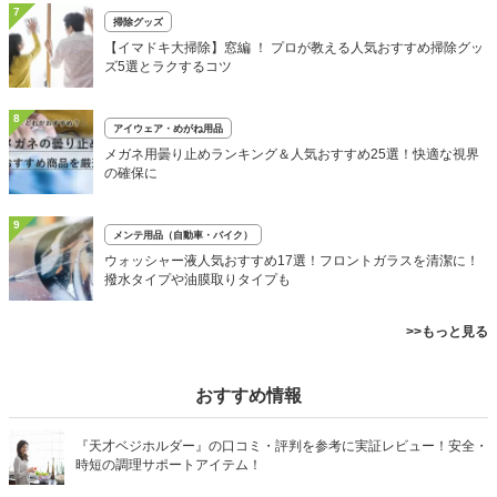
7
掃除グッズ
【イマドキ大掃除】窓編 ！ プロが教える人気おすすめ掃除グッ
ズ5選とラクするコツ
8
アイウェア・めがね用品
メガネ用曇り止めランキング＆人気おすすめ25選！快適な視界
の確保に
9
メンテ用品（自動車・バイク）
ウォッシャー液人気おすすめ17選！フロントガラスを清潔に！
撥水タイプや油膜取りタイプも
>>もっと見る
おすすめ情報
『天才ベジホルダー』の口コミ・評判を参考に実証レビュー！安全・
時短の調理サポートアイテム！