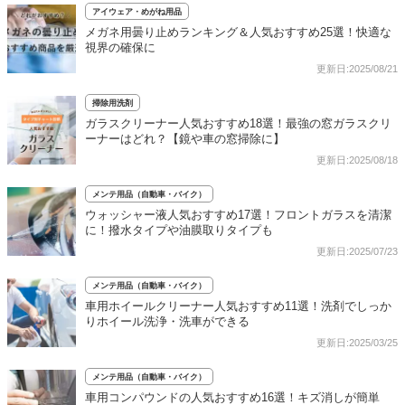
アイウェア・めがね用品
メガネ用曇り止めランキング＆人気おすすめ25選！快適な
視界の確保に
更新日:2025/08/21
掃除用洗剤
ガラスクリーナー人気おすすめ18選！最強の窓ガラスクリ
ーナーはどれ？【鏡や車の窓掃除に】
更新日:2025/08/18
メンテ用品（自動車・バイク）
ウォッシャー液人気おすすめ17選！フロントガラスを清潔
に！撥水タイプや油膜取りタイプも
更新日:2025/07/23
メンテ用品（自動車・バイク）
車用ホイールクリーナー人気おすすめ11選！洗剤でしっか
りホイール洗浄・洗車ができる
更新日:2025/03/25
メンテ用品（自動車・バイク）
車用コンパウンドの人気おすすめ16選！キズ消しが簡単