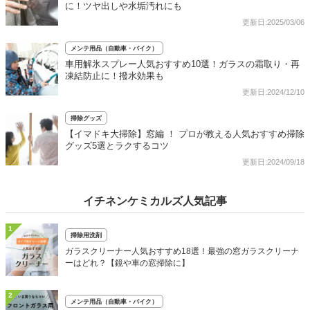
に！ツヤ出しや水垢汚れにも
更新日:2025/03/06
メンテ用品（自動車・バイク）
車用解氷スプレー人気おすすめ10選！ガラスの霜取り・再
凍結防止に！撥水効果も
更新日:2024/12/10
掃除グッズ
【イマドキ大掃除】窓編 ！ プロが教える人気おすすめ掃除
グッズ5選とラクするコツ
更新日:2024/09/18
イチネンケミカルズ人気記事
1
掃除用洗剤
ガラスクリーナー人気おすすめ18選！最強の窓ガラスクリーナ
ーはどれ？【鏡や車の窓掃除に】
2
メンテ用品（自動車・バイク）