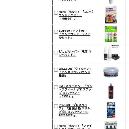
Holts（ホルツ） 『コンパ
ウンドミニセット
（MH926）』
SOFT99 ( ソフト99 )
『コンパウンドトライア
ルセット』
ピカピカレイン『液体 コ
ンパウンド』
WILLSON（ウィルソン）
『ハンネリコンパウンド
極細』
3M（スリーエム） 『ウル
トラフィーナ グロスアッ
プ コンパウンド
（5959）』
ProStaff（プロスタッ
フ） 『魁 磨き塾 スリキ
ズ消しコンパウンド(S-
70233021)』
Holts（ホルツ）『ファイ