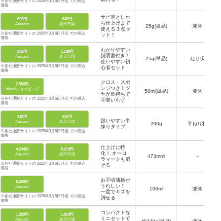
※各社通販サイトの 2025年3月6日時点 での税込
価格
サビ落としか
698円
848円
ら仕上げまで
Amazon
楽天市場
25g(単品)
液体
使える３点セ
※各社通販サイトの 2025年3月6日時点 での税込
ット！
価格
わかりやすい
832円
1,188円
説明書付き！
Amazon
楽天市場
25g(単品)
ねり状
使いやすい初
※各社通販サイトの 2025年3月6日時点 での税込
心者セット
価格
クロス・スポ
2,980円
ンジつき！ツ
Yahoo!ショッピング
50ml(単品)
液体
ヤが長持ちで
※各社通販サイトの 2025年3月6日時点 での税込
手間いらず
価格
519円
650円
扱いやすい半
Amazon
楽天市場
200g
半ねり状
練りタイプ
※各社通販サイトの 2025年3月6日時点 での税込
価格
仕上げに特
4,294円
5,210円
化！ オーロ
Amazon
楽天市場
473mml
-
ラマークも消
※各社通販サイトの 2025年3月6日時点 での税込
せる
価格
お手頃価格が
6,500円
うれしい！
Amazon
100ml
液体
一度でキズを
※各社通販サイトの 2025年3月6日時点 での税込
消せる
価格
コンパクトな
1,320円
1,919円
ミニセットで
Amazon
楽天市場