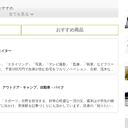
おすすめ
全てを見る
おすすめ商品
エイター
ン」「スタイリング」「写真」「テレビ撮影」「監修」「執筆」などフリー
材、流木など
様々なメディアにて取り上げられている。 幼少期から物作りが好き
る、やってみる精神、そんな好きが高じて、趣味から現在のお仕事に発展。
、アウトドア・キャンプ、自動車・バイク
」「スポーツ」分野を担当する、好奇心旺盛な一児の父。週末は小学生の娘
グに出かけ、実体験を記事づくりにも活かしています。読者の「知りたい」
とをモットーに、信頼できるコンテンツ制作に努めています。