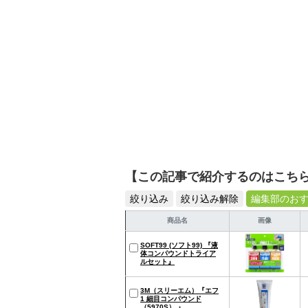
【この記事で紹介するのはこち
絞り込み
絞り込み解除
編集部のお
商品名
画像
SOFT99 (ソフト99) 『液
体コンパウンドトライア
ルセット』
3M（スリーエム）『エフ
1 細目コンパウンド
（5970S） 』