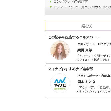
▼
コンパウンドの選び方
▼
ボディ・バンパー用コンパウンドの
選び方
この記事を担当するエキスパート
空間デザイン・DIYクリ
網田 真希
「インテリア空間デザイ
スタイルにて幅広く活動中。 予算100万円で自身が住む自宅をフルリノベーション、古
を使った家具作りが話題となり、
で、何でもまず作ってみ
マイナビおすすめナビ編集部
担当：スポーツ・自転車
国本 もとき
「アウトドア」「自動車
とキャンプやサイクリン
を分かりやすく届けるこ