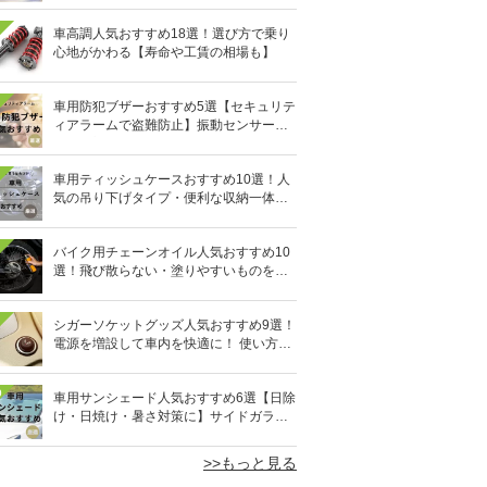
車高調人気おすすめ18選！選び方で乗り
心地がかわる【寿命や工賃の相場も】
車用防犯ブザーおすすめ5選【セキュリテ
ィアラームで盗難防止】振動センサー・
誤作動対策も
車用ティッシュケースおすすめ10選！人
気の吊り下げタイプ・便利な収納一体型
も
バイク用チェーンオイル人気おすすめ10
選！飛び散らない・塗りやすいものを紹
介
シガーソケットグッズ人気おすすめ9選！
電源を増設して車内を快適に！ 使い方も
解説
0
車用サンシェード人気おすすめ6選【日除
け・日焼け・暑さ対策に】サイドガラス
用も
>>もっと見る