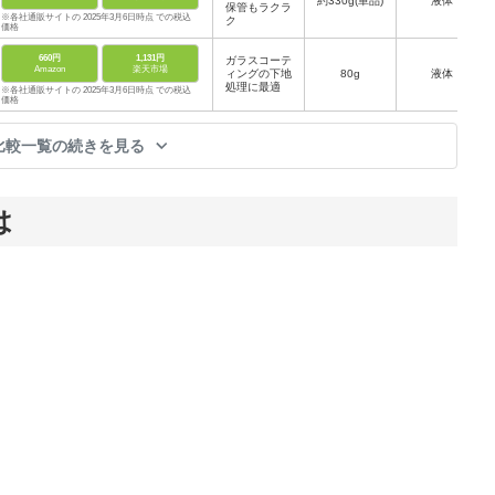
約330g(単品)
液体
保管もラクラ
※各社通販サイトの 2025年3月6日時点 での税込
ク
価格
660円
1,131円
ガラスコーテ
Amazon
楽天市場
ィングの下地
80g
液体
処理に最適
※各社通販サイトの 2025年3月6日時点 での税込
価格
比較一覧の続きを見る
は