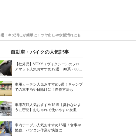
6選！キズ消しが簡単に！ツヤ出しや水垢汚れにも
自動車・バイクの人気記事
【社外品】VOXY（ヴォクシー）のフロ
アマット人気おすすめ19選！90系・80
系・70系を紹介
車用カーテン人気おすすめ5選！キャンプ
での車中泊や日除けに！自作方法も
車用灰皿人気おすすめ15選【臭わないよ
うに密閉】おしゃれで使いやすい灰皿を
紹介
車内テーブル人気おすすめ16選！食事や
勉強、パソコン作業が快適に