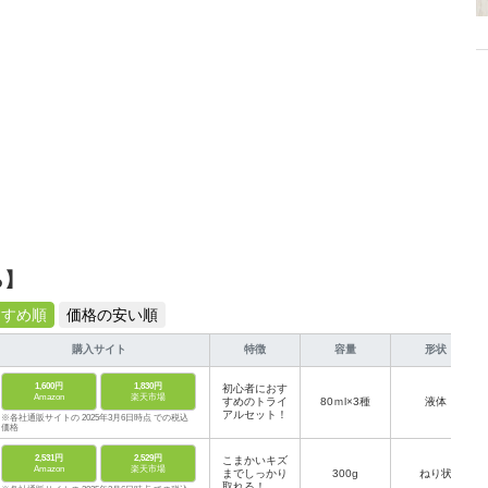
ら】
すすめ順
価格の安い順
購入サイト
特徴
容量
形状
1,600円
1,830円
初心者におす
Amazon
楽天市場
すめのトライ
80ｍl×3種
液体
アルセット！
※各社通販サイトの 2025年3月6日時点 での税込
価格
2,531円
2,529円
こまかいキズ
Amazon
楽天市場
までしっかり
300g
ねり状
取れる！