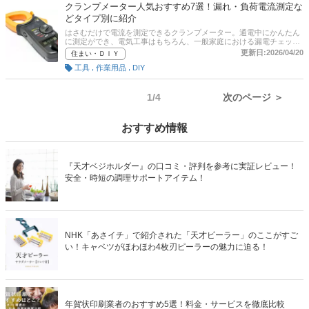
クランプメーター人気おすすめ7選！漏れ・負荷電流測定な
どタイプ別に紹介
はさむだけで電流を測定できるクランプメーター。通電中にかんたん
に測定ができ、電気工事はもちろん、一般家庭における漏電チェック
や契約アンペア数の見直しにも使えます。本記事では、交流電流
更新日:2026/04/20
住まい・ＤＩＹ
（AC）に対応しているタイプ、直流電流（DC）に対応しているタイ
,
,
工具
作業用品
DIY
プ、そして、直流・交流どちらの電流も測定できるタイプなど、クラ
ンプメーターの選び方とおすすめ商品をご紹介します。記事後半に
は、通販サイトの最新人気ランキングもありますので、ぜひ売れ筋や
口コミを確認してみてくださいね。
1/4
次のページ ＞
おすすめ情報
『天才ベジホルダー』の口コミ・評判を参考に実証レビュー！
安全・時短の調理サポートアイテム！
NHK「あさイチ」で紹介された「天才ピーラー」のここがすご
い！キャベツがほわほわ4枚刃ピーラーの魅力に迫る！
年賀状印刷業者のおすすめ5選！料金・サービスを徹底比較