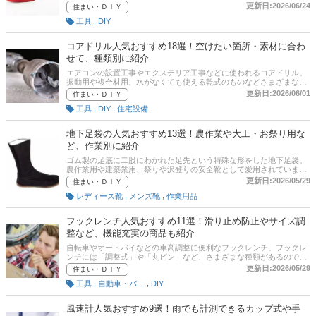
品を選ぶことが大切です。本記事では、解体向けや日常向けまでバー
更新日:2026/06/24
住まい・ＤＩＹ
ルの選び方とおすすめ商品をご紹介。使い方も解説します。さらに、
,
工具
DIY
通販サイトの最新人気ランキングもありますので、ぜひ売れ筋や口コ
ミを確認してみてください。
コアドリル人気おすすめ18選！空けたい箇所・素材に合わ
せて、種類別に紹介
エアコンの設置工事やエクステリア工事などに使われるコアドリル。
振動用や複合材用、水がなくても使える乾式のものなどさまざまな種
類があり、なにを選んだらよいか迷いますよね。本記事では、ネット
更新日:2026/06/01
住まい・ＤＩＹ
販売されているコアドリル・ダイヤモンドコアドリルのなかから、お
,
,
工具
DIY
住宅設備
すすめの商品を種類別に紹介していきます。記事の最後には、
amazonなど通販サイトの最新人気ランキングも載せているので、売
れ筋や口コミもあわせてチェックしてみてください。
地下足袋の人気おすすめ13選！農作業や大工・お祭り用な
ど、作業別に紹介
ゴム製の足底に二股にわかれた足先という特殊な形をした地下足袋。
農作業用や建築業用、祭りや沢登りの安全靴として愛用されていま
す。本記事では、地下足袋の選び方とおすすめ商品をご紹介。通販サ
更新日:2026/05/29
住まい・ＤＩＹ
イトの最新人気ランキングのリンクがあるので、ぜひ売れ筋や口コミ
,
,
レディース靴
メンズ靴
作業用品
も確認してみてくださいね。
フックレンチ人気おすすめ11選！滑り止め防止やサイズ調
整など、機能充実の商品も紹介
自転車やオートバイなどの車高調整に便利なフックレンチ。フックレ
ンチには「調整式」や「丸ピン」など、さまざまな種類があるのでい
ざ必要になったときになにを選べばいいのか迷ってしまうかもしれま
更新日:2026/05/29
住まい・ＤＩＹ
せん。本記事では、フックレンチの選び方とおすすめ商品をご紹介。
,
,
工具
自動車・バイク用工具
DIY
さらに記事の最後には、amazonなど通販サイトの最新人気ランキン
グのリンクがあるので、売れ筋や口コミも確認してみてくださいね。
風速計人気おすすめ9選！雨でも計測できるカップ式や手