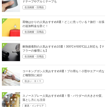
ドテープやアルミテープも
生活雑貨・日用品
3
荷物はかりの人気おすすめ8選！どこに売っている？旅行・出張
の追加料金を防ぐ！
生活雑貨・日用品
4
耐熱接着剤の人気おすすめ10選！300℃や500℃以上対応も【マ
フラーの修理にも】
生活雑貨・日用品
5
コーキングガン人気おすすめ9選！プロ用も！小型やエアー式な
ど種類別に紹介
住まい・ＤＩＹ
6
スノースプレー人気おすすめ6選！雪・パウダーの大きさや質、
落とし方にも注目
家具・インテリア