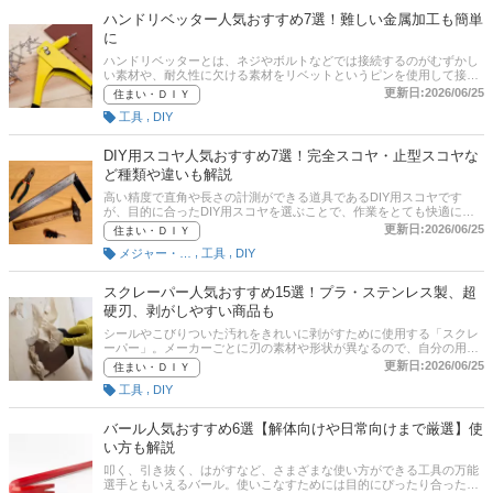
筋や口コミとあわせてチェックしてみてください。
ハンドリベッター人気おすすめ7選！難しい金属加工も簡単
に
ハンドリベッターとは、ネジやボルトなどでは接続するのがむずかし
い素材や、耐久性に欠ける素材をリベットというピンを使用して接続
する工具。DIYでの活躍の機会も多く、あると便利なアイテムです。
更新日:2026/06/25
住まい・ＤＩＹ
しかし、商品ごとの違いや仕組み、構造、使い方がわかりにくく、ど
,
工具
DIY
んな商品を選んだらいいのか悩んでしまいますよね。本記事では、ハ
ンドリベッターの選び方とおすすめ商品をご紹介。さらに、記事後半
には比較一覧表、通販サイトにおける最新人気ランキングのリンクも
DIY用スコヤ人気おすすめ7選！完全スコヤ・止型スコヤな
あるので、ぜひ売れ筋や口コミも確認してみてくださいね。
ど種類や違いも解説
高い精度で直角や長さの計測ができる道具であるDIY用スコヤです
が、目的に合ったDIY用スコヤを選ぶことで、作業をとても快適に進
めやすくなります。本記事では、DIY用スコヤの選び方とおすすめ商
更新日:2026/06/25
住まい・ＤＩＹ
品をご紹介。完全スコヤ・止型スコヤ・マイティスコヤ・自由スコヤ
,
,
メジャー・巻尺
工具
DIY
など種類や違いも解説します。記事後半には通販サイトの最新人気ラ
ンキングもありますので、売れ筋や口コミもチェックしてみてくださ
い。
スクレーパー人気おすすめ15選！プラ・ステンレス製、超
硬刃、剥がしやすい商品も
シールやこびりついた汚れをきれいに剥がすために使用する「スクレ
ーパー」。メーカーごとに刃の素材や形状が異なるので、自分の用途
に合ったものを選びたいですよね。本記事では、プラ・ステンレス
更新日:2026/06/25
住まい・ＤＩＹ
製、超硬刃、替刃タイプ、剥がしやすいタイプなどおすすめのスクレ
,
工具
DIY
ーパーを厳選。選び方のポイントもご紹介します。記事後半には、通
販サイトの売れ筋ランキングもありますので、口コミなどもあわせて
参考にしてみてください。
バール人気おすすめ6選【解体向けや日常向けまで厳選】使
い方も解説
叩く、引き抜く、はがすなど、さまざまな使い方ができる工具の万能
選手ともいえるバール。使いこなすためには目的にぴったり合った商