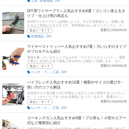
,
,
工具
作業用品
DIY
網田真希さんに聞いた、DIY用集塵機の選び方とおすすめ商品5選をご
紹介します。通販サイトの最新人気ランキングのリンクがあるので、
売れ筋や口コミを確認してみよう。
DIY用ワイヤーブラシ人気おすすめ6選！ゴシゴシ使えるタ
イプ・仕上げ用の商品も
DIY用ワイヤーブラシは材質によって、サビや塗装落とし、研磨に使
えるなど用途がさまざまです。使用用途がはっきりしていても、どん
な材質でどんな特徴をもったワイヤーブラシを購入したらいいのか、
更新日:2026/05/29
住まい・ＤＩＹ
わからない方も多いのではないでしょうか。そこで本記事では、空間
,
作業用品
DIY
デザイン・DIYクリエイターとして活躍中の網田真希さんに聞いた、
DIY用ワイヤーブラシの選び方とおすすめの商品をご紹介します。本
記事をチェックして、使用用途にあった使いやすい商品を探してみて
ワイヤーストリッパー人気おすすめ7選！力いらずのタイプ
くださいね。
やプロモデルも紹介
電線を覆っているチューブをはがす「ワイヤーストリッパー」。電気
工事士に必須の工具で電気工作やDIYにも幅広く活躍します。ホーザ
ンやベッセルといった代表的なメーカーをはじめ、手動や自動タイプ
更新日:2026/05/28
住まい・ＤＩＹ
などさまざまな種類が販売されています。本記事では、ワイヤースト
,
,
ペンチ・プライヤー・ニッパー
工具
DIY
リッパーの選び方とおすすめの商品をご紹介。ラクに作業を行うこと
ができる商品や家庭用はもちろん、プロ用にもピッタリの商品を紹介
していきます。通販サイトの最新人気ランキングのリンクもあるの
パイプレンチ人気おすすめ10選！種類やサイズの選び方・
で、売れ筋や口コミとあわせてチェックしてみてください。
使い方のコツも解説
水道管やガス管の取り付け作業などを行うときに使用するパイプレン
チ。しっかりパイプをつかめる構造になっているので、普通のレンチ
を使用するよりも作業をスムーズにすすめることができます。しか
更新日:2026/05/28
住まい・ＤＩＹ
し、対応しているパイプの太さなどによって、さまざまなパイプレン
,
,
レンチ・スパナ
工具
DIY
チが販売されています。この記事では、種類やサイズの選び方・使い
方のコツなどパイプレンチのおすすめ商品と選び方をご紹介します。
記事の後半には、通販サイトの人気ランキングもありますので、あわ
コーキングガン人気おすすめ9選！プロ用も！小型やエアー
せて売れ筋や口コミもチェックしてみてください。
式など種類別に紹介
お風呂場やキッチンなどの防水・補修をするシーリング作業に使う工