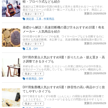
軽・プロペラ式なども紹介
風速計は工事現場や空調の検査など意外と使用されるツールですが、
最近ではドローンの普及で一般ニーズも高まっています。商品によっ
ては風速だけでなく、風温や温湿度などさまざまな計測ができる多機
更新日:2026/05/29
住まい・ＤＩＹ
能なものも。本記事では風速計の選び方とおすすめ商品をご紹介。さ
,
,
測定器
工具
作業用品
らに、記事の最後には、Amazonなど通販サイトの最新人気ランキン
グも載せているので、ぜひ売れ筋や口コミも参考にしてみてください
ね。
基礎から解説！高速切断機の選び方＆おすすめ10選！有名
メーカー・人気商品を紹介
DIY作業や仕事でパイプや金属、ワイヤーロープなどを切断するのに
使用する高速切断機。本記事では、高速切断機の基礎知識や選び方、
そしておすすめ商品をご紹介。初心者向けに、マキタやハイコーキを
更新日:2026/05/29
住まい・ＤＩＹ
はじめとした人気メーカーの商品をピックアップしていますので、ぜ
,
工具
DIY
ひ、参考にしてくださいね。
DIY用作業台人気おすすめ9選！折りたたみ・据え置き・高
さ調整できるタイプも
木材を切ったり、溶接したりといった作業に便利なのがDIY作業台。
自宅のテーブルを代用していても、DIY作業がしやすい機能的な作業
台が欲しくなってきます。持ち運びがラクな簡易作業台、バイス（万
更新日:2026/05/29
住まい・ＤＩＹ
力）や収納用の引き出しがついたものなど種類はさまざま。この記事
,
作業用品
DIY
では、折りたたみ・据え置き・高さ調整できるタイプなどDIY作業台
の選び方とおすすめ商品を紹介します。記事後半には、通販サイトの
最新人気ランキングもありますので、売れ筋や口コミも確認してみま
DIY用集塵機人気おすすめ5選！静音性の高い商品やゴミ捨
しょう。
てしやすいタイプも
DIYで発生する木くずや粉塵（ふんじん）の掃除を家庭用の掃除機で
しようとすると、フィルターがつまるなどの問題が起きやすくなりま
す。そんなときに便利なのがDIY用集塵機（しゅうじんき）です。こ
更新日:2026/05/29
住まい・ＤＩＹ
の記事では、空間デザイン・DIYクリエイターとして活躍されている