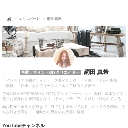
エキスパート
網田 真希
網田 真希
空間デザイン・DIYクリエイター
「インテリア空間デザイン」「スタイリング」「写真」「テレビ撮影」
「監修」「執筆」などフリースタイルにて幅広く活動中。
予算100万円で自身が住む自宅をフルリノベーション、古材、流木などを
使った家具作りが話題となり、様々なメディアにて取り上げられている。
幼少期から物作りが好きで、何でもまず作ってみる、やってみる精神、そ
んな好きが高じて、趣味から現在のお仕事に発展。
YouTubeチャンネル