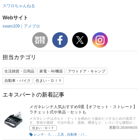
スワロちゃんねる
Webサイト
swaro109｜アメブロ
担当カテゴリ
生活雑貨・日用品
家電・AV機器
アウトドア・キャンプ
自動車・バイク
住まい・ＤＩＹ
エキスパートの新着記事
メガネレンチ人気おすすめ9選【オフセット・ストレート】
ラチェット式や単品・セットも
メガネレンチはボルト・ナットを締めたり緩めたりするための道具で
す。形状や素材、寸法や長さ、規格、構造など、いろいろな種類があ
り、どれを選んだらいいのか迷うでしょう。そこで本記事では、メガ
更新日:2026/06/25
住まい・ＤＩＹ
ネレンチの選び方とおすすめの商品を紹介します。オフセットの他、
,
,
レンチ・スパナ
工具
自動車・バイク用工具
超ロングやストレートタイプ、ラチェット式もピックアップ。後半に
は、比較一覧表や通販サイトの最新人気ランキングもあるので、売れ