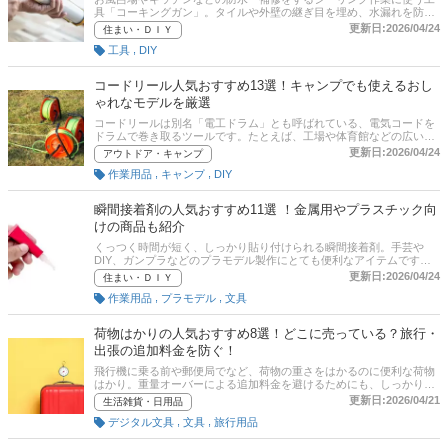
具「コーキングガン」。タイルや外壁の継ぎ目を埋め、水漏れを防い
だり、建物の気密性を高めたりするのに活躍します。マキタやタジ
更新日:2026/04/24
住まい・ＤＩＹ
マ、山本製作所をはじめとした大手メーカーから多数の種類が販売さ
,
工具
DIY
れており値段もさまざま。手動や電動、エアー式、ノズルが回転する
ものなどがあり、選ぶのに迷ってしまいますよね。本記事では、コー
キングガンの選び方とおすすめ商品を種類別にご紹介。初心者用から
コードリール人気おすすめ13選！キャンプでも使えるおし
プロ用の本格的な商品、小型で軽量のエアーコーキングガンなど数多
ゃれなモデルを厳選
くある商品の中から厳選しました。ぜひ、コーキングガン選びの参考
にしてください。
コードリールは別名「電工ドラム」とも呼ばれている、電気コードを
ドラムで巻き取るツールです。たとえば、工場や体育館などの広い場
所、もしくは屋外の電源が確保できない場所で利用されています。コ
更新日:2026/04/24
アウトドア・キャンプ
ードにつまずくなどの事故を防ぎ、安全に電気を利用するためにはと
,
,
作業用品
キャンプ
DIY
ても重要なツールです。また、大型や小型、プラグの数や種類、コー
ドの長さなどはさまざま。そこでこの記事では、コードリールの選び
方とおすすめ商品を紹介します。キャンプで使いたいおしゃれなモデ
瞬間接着剤の人気おすすめ11選 ！金属用やプラスチック向
ルもピックアップ。後半には通販サイトの最新人気ランキングのリン
けの商品も紹介
クもあるので、売れ筋や口コミとあわせてチェックしてみてくださ
い。
くっつく時間が短く、しっかり貼り付けられる瞬間接着剤。手芸や
DIY、ガンプラなどのプラモデル製作にとても便利なアイテムです。
本記事では、瞬間接着剤の選び方やおすすめ商品をご紹介。さらに通
更新日:2026/04/24
住まい・ＤＩＹ
販サイトにおける最新人気ランキングや口コミもあるので、ぜひ参考
,
,
作業用品
プラモデル
文具
にしてみてくださいね。
荷物はかりの人気おすすめ8選！どこに売っている？旅行・
出張の追加料金を防ぐ！
飛行機に乗る前や郵便局でなど、荷物の重さをはかるのに便利な荷物
はかり。重量オーバーによる追加料金を避けるためにも、しっかりと
荷物の重さをはかりましょう！ この記事では、荷物はかりの選び方と
更新日:2026/04/21
生活雑貨・日用品
おすすめ商品を紹介。後半には通販サイトの最新人気ランキングのリ
,
,
デジタル文具
文具
旅行用品
ンクもあるので、売れ筋や口コミを確認してみよう。