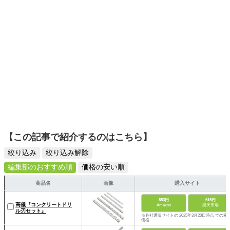
【この記事で紹介するのはこちら】
絞り込み
絞り込み解除
編集部のおすすめ順
価格の安い順
商品名
画像
購入サイト
883円
616円
高儀『コンクリートドリ
Amazon
楽天市場
ル刃セット』
※各社通販サイトの 2025年3月20日時点 での税
価格