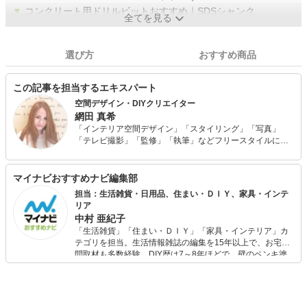
▼
コンクリート用ドリルビットおすすめ｜SDSシャンク
全てを見る
選び方
おすすめ商品
この記事を担当するエキスパート
空間デザイン・DIYクリエイター
網田 真希
「インテリア空間デザイン」「スタイリング」「写真」
「テレビ撮影」「監修」「執筆」などフリースタイルにて
幅広く活動中。 予算100万円で自身が住む自宅をフルリノ
ベーション、古材、流木などを使った家具作りが話題とな
り、様々なメディアにて取り上げられている。 幼少期から
マイナビおすすめナビ編集部
物作りが好きで、何でもまず作ってみる、やってみる精
担当：生活雑貨・日用品、住まい・ＤＩＹ、家具・インテ
神、そんな好きが高じて、趣味から現在のお仕事に発展。
リア
中村 亜紀子
「生活雑貨」「住まい・ＤＩＹ」「家具・インテリア」カ
テゴリを担当。生活情報雑誌の編集を15年以上で、お宅訪
問取材も多数経験。DIY歴は7～8年ほどで、壁のペンキ塗
りや壁紙チェンジなどもチャレンジ済み。初心者でもモノ
選びがしやすい記事をお届けします！