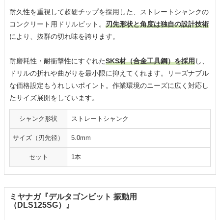
耐久性を重視して超硬チップを採用した、ストレートシャンクの
コンクリート用ドリルビット。
刃先形状と角度は独自の設計技術
により、抜群の切れ味を誇ります。
耐磨耗性・耐衝撃性にすぐれた
SKS材（合金工具鋼）を採用
し、
ドリルの折れや曲がりを最小限に抑えてくれます。リーズナブル
な価格設定もうれしいポイント。作業環境のニーズに広く対応し
たサイズ展開をしています。
シャンク形状
ストレートシャンク
サイズ（刃先径）
5.0mm
セット
1本
ミヤナガ『デルタゴンビット 振動用
（DLS125SG）』