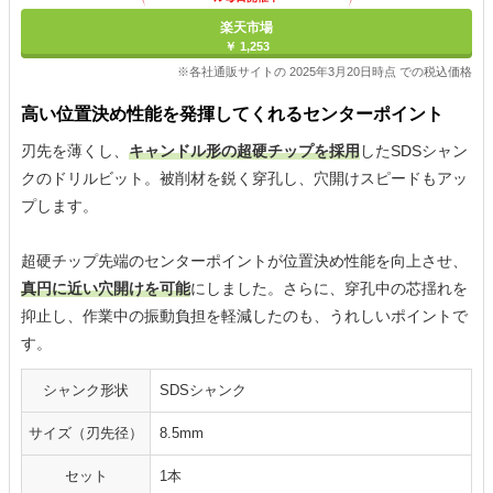
楽天市場
￥ 1,253
※各社通販サイトの 2025年3月20日時点 での税込価格
高い位置決め性能を発揮してくれるセンターポイント
刃先を薄くし、
キャンドル形の超硬チップを採用
したSDSシャン
クのドリルビット。被削材を鋭く穿孔し、穴開けスピードもアッ
プします。
超硬チップ先端のセンターポイントが位置決め性能を向上させ、
真円に近い穴開けを可能
にしました。さらに、穿孔中の芯揺れを
抑止し、作業中の振動負担を軽減したのも、うれしいポイントで
す。
シャンク形状
SDSシャンク
サイズ（刃先径）
8.5mm
セット
1本