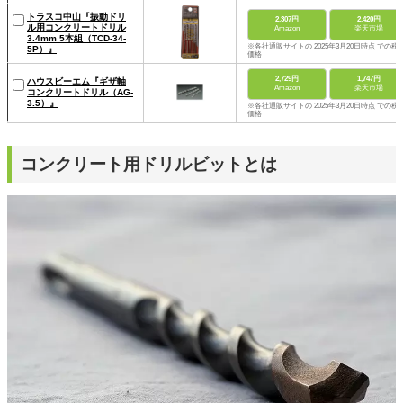
トラスコ中山『振動ドリ
2,307円
2,420円
ル用コンクリートドリル
Amazon
楽天市場
3.4mm 5本組（TCD-34-
※各社通販サイトの 2025年3月20日時点 での税
5P）』
価格
2,729円
1,747円
ハウスビーエム『ギザ軸
Amazon
楽天市場
コンクリートドリル（AG-
3.5）』
※各社通販サイトの 2025年3月20日時点 での税
価格
コンクリート用ドリルビットとは