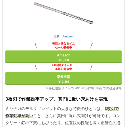
出典：
Amazon
毎日お得なタイム
セール開催中
Amazon
￥1,060
24時間タイムセー
ル毎日開催中
楽天市場
￥ 2,366
※各社通販サイトの 2025年3月20日時点 での税込価格
3枚刃で作業効率アップ、真円に近い穴あけを実現
ミヤナガのデルタゴンビットの大きな特徴のひとつは、
3枚刃で
作業効率が高い
こと、さらに真円に近い穴開けが可能です。コン
クリート釘の下穴にもぴったり。位置決め性能も高く正確性の必