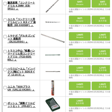
529円
528円
藤原産業『コンクリート
Amazon
楽天市場
ドリル 4.3MM（EB-
SK11）』
※各社通販サイトの 2025年3月20日時点 での税
価格
382円
570円
ユニカ『コンクリート用
Amazon
楽天市場
ドリルビット Bタイプ 振
動用（B5.0X85BP）』
※各社通販サイトの 2025年3月20日時点 での税
価格
1,060円
2,366円
ミヤナガ『デルタゴンビ
Amazon
楽天市場
ット 振動用
（DLS125SG）』
※各社通販サイトの 2025年3月20日時点 での税
価格
トラスコ中山『軽量ハン
1,031円
1,253円
マードリル用コンクリー
Amazon
楽天市場
トドリル（TCD-SDS-
※各社通販サイトの 2025年3月20日時点 での税
85L）』
価格
1,325円
1,270円
ハウスビーエム『インパ
Amazon
楽天市場
クトZ軸ビット SDSタイ
プ（Z-10.5）』
※各社通販サイトの 2025年3月20日時点 での税
価格
2,432円
1,991円
ユニカ『SDSプラス
Amazon
楽天市場
UX（UXL12.0X260）』
※各社通販サイトの 2025年3月20日時点 での税
価格
1,900円
ボッシュ『振動ドリルビ
楽天市場
ットセット（PR-ID7）』
※各社通販サイトの 2025年3月20日時点 での税
価格