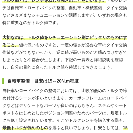
トルク値とは、レンチをねじる強さのことをいいます。
トルクレン
チは自転車・ロードバイクの整備、自動車・機械整備、タイヤ交換
などさまざまなシチュエーションで活躍しますが、いずれの場合も
特に重要なのがトルク値です。
大切なのは、トルク値をシチュエーション別にピッタリのものにす
ること。
値の低いものですと、一定の強さが必要な車のタイヤ交換
作業などができなかったり、逆に値が高いものだと締めつけすぎて
しまったりと不都合が生じます。下記の一覧表と詳細説明を確認
し、自分の目的に合ったトルク値を確認しておきましょう。
自転車整備｜目安は15～20N.m程度
自転車やロードバイクの整備においては、比較的低めのトルクで締
め付けるシーンが多いといえます。カーボンフレームのロードバイ
クなどはデリケートなパーツが多いのはもちろん、ステムやシート
ポストをはじめとしたポジション調整のためのパーツは、規定トル
クも低く設定されています。そこでトルクレンチを購入する際も、
最低トルクが低めのもの
を選ぶと良いでしょう。目安としては、
15