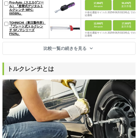
Pro-Auto（スエカゲツー
17,884円
50,476円
ル）『差替式デジタルト
Amazon
楽天市場
ルクレンチ WPC-
※各社通販サイトの 2025年06月03日時点 での税
085BN』
込価格
TOHNICHI（東日製作所）
12,000円
17,003円
『プレート式トルクレン
Amazon
楽天市場
チ SF／Fシリーズ
※各社通販サイトの 2025年06月03日時点 での税
F92N』
込価格
比較一覧の続きを見る
トルクレンチとは