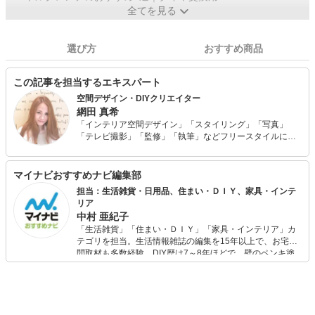
全てを見る
選び方
おすすめ商品
この記事を担当するエキスパート
空間デザイン・DIYクリエイター
網田 真希
「インテリア空間デザイン」「スタイリング」「写真」
「テレビ撮影」「監修」「執筆」などフリースタイルにて
幅広く活動中。 予算100万円で自身が住む自宅をフルリノ
ベーション、古材、流木などを使った家具作りが話題とな
り、様々なメディアにて取り上げられている。 幼少期から
マイナビおすすめナビ編集部
物作りが好きで、何でもまず作ってみる、やってみる精
担当：生活雑貨・日用品、住まい・ＤＩＹ、家具・インテ
神、そんな好きが高じて、趣味から現在のお仕事に発展。
リア
中村 亜紀子
「生活雑貨」「住まい・ＤＩＹ」「家具・インテリア」カ
テゴリを担当。生活情報雑誌の編集を15年以上で、お宅訪
問取材も多数経験。DIY歴は7～8年ほどで、壁のペンキ塗
りや壁紙チェンジなどもチャレンジ済み。初心者でもモノ
選びがしやすい記事をお届けします！