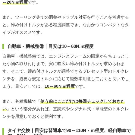
～20N.m程度
です。
また、ツーリング先での調整やトラブル対応を行うことを考慮する
と、締め付けトルクがある程度調整でき、なおかつコンパクトなタ
イプがオススメです。
自動車・機械整備｜目安は10～60N.m程度
自動車・機械整備では、エンジンとフレームの固定からちょっとし
た小物の取り付けまで、実に幅広い締め付けトルクが求められま
す。そこで、締め付けトルクが調整できるプレセット型のトルクレ
ンチを、必要な規定トルクに応じて複数本用意しておくと良いでし
ょう。目安としては、
10～60N.m程度
です。
また、各種機械で「
使う前にここだけは毎回チェックしておきた
い
」という部分があれば、直読式やシグナル式・単能型のトルクレ
ンチを用意しておくと便利です。
タイヤ交換｜目安は普通車で90～110N・m程度、軽自動車で