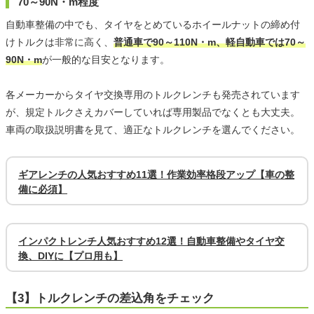
70～90N・m程度
自動車整備の中でも、タイヤをとめているホイールナットの締め付
けトルクは非常に高く、
普通車で90～110N・m、軽自動車では70～
90N・m
が一般的な目安となります。
各メーカーからタイヤ交換専用のトルクレンチも発売されています
が、規定トルクさえカバーしていれば専用製品でなくとも大丈夫。
車両の取扱説明書を見て、適正なトルクレンチを選んでください。
ギアレンチの人気おすすめ11選！作業効率格段アップ【車の整
備に必須】
インパクトレンチ人気おすすめ12選！自動車整備やタイヤ交
換、DIYに【プロ用も】
【3】トルクレンチの差込角をチェック