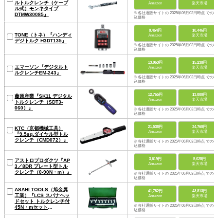
ルトルクレンチ（ケーブ
Amazon
楽天市場
ル式）モンキタイプ
※各社通販サイトの 2025年06月03日時点 での税
DTMW30085』
込価格
8,464円
10,446円
TONE（トネ）『ハンディ
Amazon
楽天市場
デジトルク H3DT135』
※各社通販サイトの 2025年06月03日時点 での税
込価格
13,063円
15,238円
エマーソン『デジタルト
Amazon
楽天市場
ルクレンチEM-243』
※各社通販サイトの 2025年06月03日時点 での税
込価格
12,765円
13,800円
藤原産業『SK11 デジタル
Amazon
楽天市場
トルクレンチ（SDT3-
060）』
※各社通販サイトの 2025年06月03日時点 での税
込価格
21,538円
34,760円
KTC（京都機械工具）
Amazon
楽天市場
『9.5sq.ダイヤル型トル
クレンチ（CMD072）』
※各社通販サイトの 2025年06月03日時点 での税
込価格
3,619円
5,025円
アストロプロダクツ『AP
Amazon
楽天市場
3／8DR プレート型トル
クレンチ（0-90N・m）』
※各社通販サイトの 2025年06月03日時点 での税
込価格
ASAHI TOOLS（旭金属
41,782円
43,813円
工業）『LCS スパナヘッ
Amazon
楽天市場
ドセット トルクレンチ付
※各社通販サイトの 2025年06月03日時点 での税
45N・mセット
込価格
（LCS2000）』