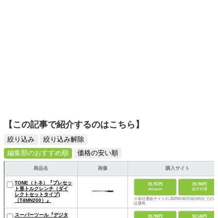
【この記事で紹介するのはこちら】
絞り込み
絞り込み解除
編集部のおすすめ順
価格の安い順
商品名
画像
購入サイト
TONE（トネ）『プレセッ
23,757円
23,700円
ト形トルクレンチ（ダイ
Amazon
楽天市場
レクトセットタイプ)
※各社通販サイトの 2025年06月03日時点 での税
（T4MN200）』
込価格
スーパーツール『デジタ
53,790円
52,140円