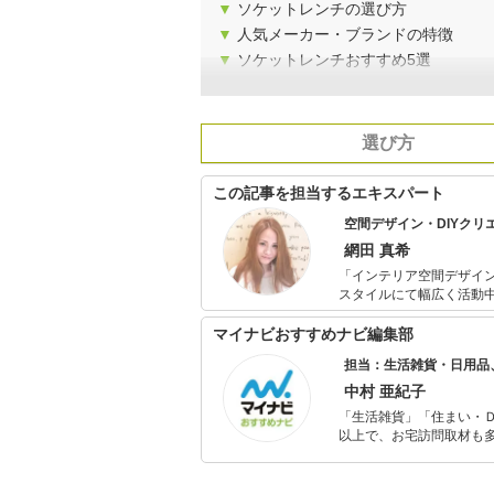
▼
ソケットレンチの選び方
▼
人気メーカー・ブランドの特徴
▼
ソケットレンチおすすめ5選
選び方
この記事を担当するエキスパート
空間デザイン・DIYクリ
網田 真希
「インテリア空間デザイ
スタイルにて幅広く活動中。 予算100万円で自身が住む自宅をフルリノベーション、古
を使った家具作りが話題となり、
で、何でもまず作ってみ
マイナビおすすめナビ編集部
担当：生活雑貨・日用品
中村 亜紀子
「生活雑貨」「住まい・
以上で、お宅訪問取材も多
ャレンジ済み。初心者で