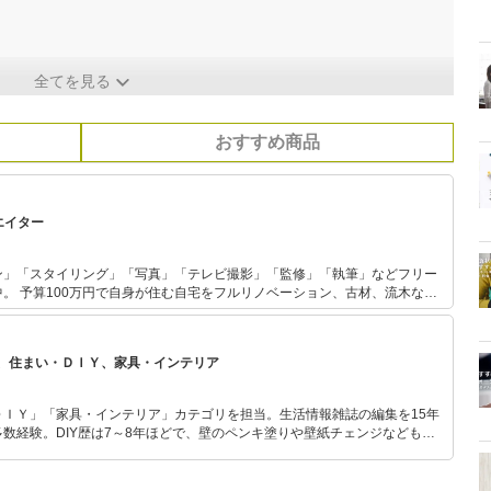
全てを見る
おすすめ商品
エイター
ン」「スタイリング」「写真」「テレビ撮影」「監修」「執筆」などフリー
材、流木など
様々なメディアにて取り上げられている。 幼少期から物作りが好き
る、やってみる精神、そんな好きが高じて、趣味から現在のお仕事に発展。
、住まい・ＤＩＹ、家具・インテリア
ＤＩＹ」「家具・インテリア」カテゴリを担当。生活情報雑誌の編集を15年
数経験。DIY歴は7～8年ほどで、壁のペンキ塗りや壁紙チェンジなどもチ
もモノ選びがしやすい記事をお届けします！