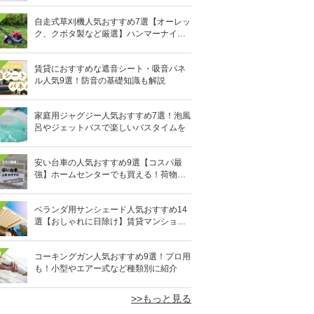
自走式草刈機人気おすすめ7選【オーレッ
ク、クボタ製など厳選】ハンマーナイフ
も
賃貸におすすめな遮音シート・吸音パネ
ル人気9選！防音の基礎知識も解説
家庭用ジャグジー人気おすすめ7選！泡風
呂やジェットバスで楽しいバスタイムを
安い台車の人気おすすめ9選【コスパ最
強】ホームセンターでも買える！荷物の
運搬に
ベランダ用サンシェード人気おすすめ14
選【おしゃれに日除け】賃貸マンション
でも簡単
0
コーキングガン人気おすすめ9選！プロ用
も！小型やエアー式など種類別に紹介
>>もっと見る