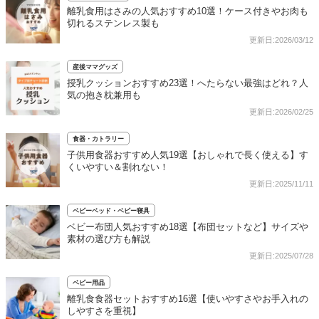
離乳食用はさみの人気おすすめ10選！ケース付きやお肉も
切れるステンレス製も
更新日:2026/03/12
産後ママグッズ
授乳クッションおすすめ23選！へたらない最強はどれ？人
気の抱き枕兼用も
更新日:2026/02/25
食器・カトラリー
子供用食器おすすめ人気19選【おしゃれで長く使える】す
くいやすい＆割れない！
更新日:2025/11/11
ベビーベッド・ベビー寝具
ベビー布団人気おすすめ18選【布団セットなど】サイズや
素材の選び方も解説
更新日:2025/07/28
ベビー用品
離乳食食器セットおすすめ16選【使いやすさやお手入れの
しやすさを重視】