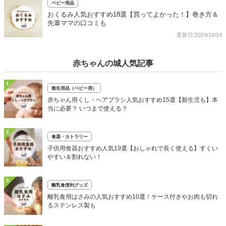
ベビー用品
おくるみ人気おすすめ18選【買ってよかった！】巻き方＆
先輩ママの口コミも
更新日:2024/10/14
赤ちゃんの城人気記事
1
衛生用品（ベビー用）
赤ちゃん用くし・ヘアブラシ人気おすすめ15選【新生児も】本
当に必要？ いつまで使える？
2
食器・カトラリー
子供用食器おすすめ人気19選【おしゃれで長く使える】すくい
やすい＆割れない！
3
離乳食便利グッズ
離乳食用はさみの人気おすすめ10選！ケース付きやお肉も切れ
るステンレス製も