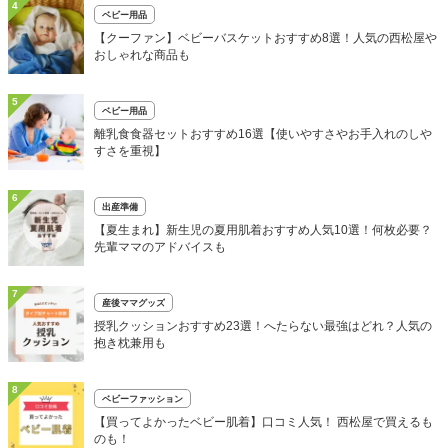
4
ベビー用品
【クーファン】ベビーバスケットおすすめ8選！人気の西松屋や
おしゃれな商品も
5
ベビー用品
離乳食食器セットおすすめ16選【使いやすさやお手入れのしや
すさを重視】
6
出産準備
【夏生まれ】新生児の夏用肌着おすすめ人気10選！何枚必要？
先輩ママのアドバイスも
7
産後ママグッズ
授乳クッションおすすめ23選！へたらない最強はどれ？人気の
抱き枕兼用も
8
ベビーファッション
【買ってよかったベビー肌着】口コミ人気！ 西松屋で買えるも
のも！