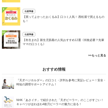
9
出産準備
【買ってよかったおくるみ】口コミ人気！ 西松屋で買えるもの
も！
10
出産準備
【冬生まれ】新生児肌着の人気おすすめ12選《何枚必要？先輩
ママの口コミも》
>>もっと見る
おすすめ情報
『天才ベジホルダー』の口コミ・評判を参考に実証レビュー！安全・
時短の調理サポートアイテム！
NHK「あさイチ」で紹介された「天才ピーラー」のここがすごい！
キャベツがほわほわ4枚刃ピーラーの魅力に迫る！