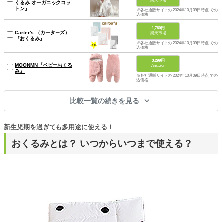
楽天市場
くるみ オーガニックコッ
トン』
※各社通販サイトの 2024年10月09日時点 での税
込価格
1,760円
Carter's （カーターズ）
楽天市場
『おくるみ』
※各社通販サイトの 2024年10月09日時点 での税
込価格
3,299円
MOONMN『ベビーおくる
Amazon
み』
※各社通販サイトの 2024年10月09日時点 での税
込価格
比較一覧の続きを見る
新生児期を過ぎても多用途に使える！
おくるみとは？ いつからいつまで使える？