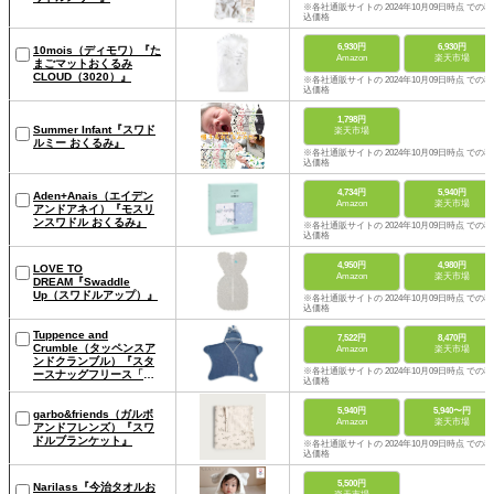
※各社通販サイトの 2024年10月09日時点 での税
込価格
6,930円
6,930円
10mois（ディモワ）『た
Amazon
楽天市場
まごマットおくるみ
CLOUD（3020）』
※各社通販サイトの 2024年10月09日時点 での税
込価格
1,798円
Summer Infant『スワド
楽天市場
ルミー おくるみ』
※各社通販サイトの 2024年10月09日時点 での税
込価格
4,734円
5,940円
Aden+Anais（エイデン
Amazon
楽天市場
アンドアネイ）『モスリ
ンスワドル おくるみ』
※各社通販サイトの 2024年10月09日時点 での税
込価格
4,950円
4,980円
LOVE TO
Amazon
楽天市場
DREAM『Swaddle
Up（スワドルアップ）』
※各社通販サイトの 2024年10月09日時点 での税
込価格
Tuppence and
7,522円
8,470円
Crumble（タッペンスア
Amazon
楽天市場
ンドクランブル）『スタ
※各社通販サイトの 2024年10月09日時点 での税
ースナッグフリース「ブ
込価格
ライツ」』
5,940円
5,940〜円
garbo&friends（ガルボ
Amazon
楽天市場
アンドフレンズ）『スワ
ドルブランケット』
※各社通販サイトの 2024年10月09日時点 での税
込価格
5,500円
Narilass『今治タオルお