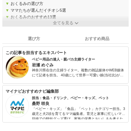
▼
おくるみの選び方
▼
ママたちが選んだイチオシ5選
▼
おくるみのおすすめ13選
全てを見る
選び方
おすすめ商品
この記事を担当するエキスパート
ベビー用品の達人・親バカ主婦ライター
岩瀬 めぐみ
神奈川県在住の主婦ライター。複数の雑誌媒体やWEB媒体
にて記者を担当。 40歳にして世界一可愛い娘(当社比)が生
まれたことで親バカが炸裂。ベビー用品や子ども用品を手
当たり次第に調査してレンタルor購入するうちに、すっか
りハマってしまって今にいたる。
マイナビおすすめナビ編集部
担当：食品・ドリンク、ベビー・キッズ、ペット
桑野 咲良
「ベビー・キッズ」「食品」「ペット」カテゴリー担当。3
歳児と犬2頭を育てるママ編集者。育児と家事に忙しいママ
目線での時短グッズ選び、家族の栄養とおいしさを考えた
食品選び、束の間のリラックスタイムを楽しむためのスイ
ーツ選びに自信あり。鋭い目線で商品を見極め、少しでも