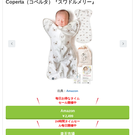
Coperta（コペルタ）『スワドルメリー』
出典：
Amazon
毎日お得なタイム
セール開催中
Amazon
￥2,499
24時間タイムセー
ル毎日開催中
楽天市場