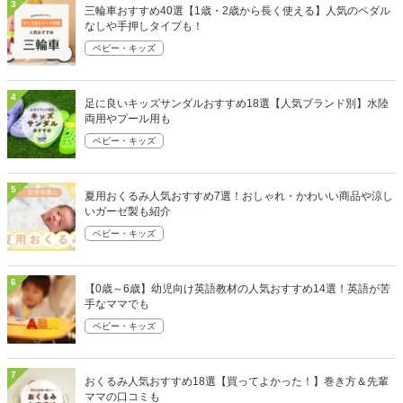
3
三輪車おすすめ40選【1歳・2歳から長く使える】人気のペダル
なしや手押しタイプも！
ベビー・キッズ
4
足に良いキッズサンダルおすすめ18選【人気ブランド別】水陸
両用やプール用も
ベビー・キッズ
5
夏用おくるみ人気おすすめ7選！おしゃれ・かわいい商品や涼し
いガーゼ製も紹介
ベビー・キッズ
6
【0歳～6歳】幼児向け英語教材の人気おすすめ14選！英語が苦
手なママでも
ベビー・キッズ
7
おくるみ人気おすすめ18選【買ってよかった！】巻き方＆先輩
ママの口コミも