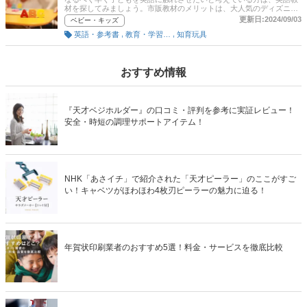
材を探してみましょう。市販教材のメリットは、大人気のディズニー
英語システムのような通信教育と比べて手軽に取り入れることができ
更新日:2024/09/03
ベビー・キッズ
る点。とはいえ、DVD・CD・本・おもちゃなど種類も多い英語教
,
,
英語・参考書
教育・学習参考書
知育玩具
材。そこでこの記事では、対象年齢や教材の特徴を種類ごとに徹底解
説していきます。とくに、「子どもが楽しく学べるか」という視点で
さまざまな商品をピックアップしているので、ぜひ参考にしてくださ
い！
おすすめ情報
『天才ベジホルダー』の口コミ・評判を参考に実証レビュー！
安全・時短の調理サポートアイテム！
NHK「あさイチ」で紹介された「天才ピーラー」のここがすご
い！キャベツがほわほわ4枚刃ピーラーの魅力に迫る！
年賀状印刷業者のおすすめ5選！料金・サービスを徹底比較