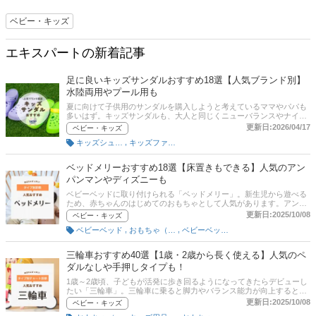
ベビー・キッズ
エキスパートの新着記事
足に良いキッズサンダルおすすめ18選【人気ブランド別】
水陸両用やプール用も
夏に向けて子供用のサンダルを購入しようと考えているママやパパも
多いはず。キッズサンダルも、大人と同じくニューバランスやナイ
キ、アディダスなどさまざまな人気ブランドから販売されています。
更新日:2026/04/17
ベビー・キッズ
足に良いのはどれ？ どれを選べばいい？ と思っているママやパパに
,
キッズシューズ
キッズファッション
向けて、この記事ではキッズサンダルの選び方とおすすめ商品を紹
介！ 男の子用、女の子用のおしゃれなデザイン、つま先部分がガード
された安全性の高いサンダルを厳選しました。後半では、通販の人気
ベッドメリーおすすめ18選【床置きもできる】人気のアン
ランキングや口コミも掲載しているので、ぜひ最後までチェックして
パンマンやディズニーも
みてくださいね。
ベビーベッドに取り付けられる「ベッドメリー」。新生児から遊べる
ため、赤ちゃんのはじめてのおもちゃとして人気があります。アンパ
ンマンやディズニーといったキャラクターもの、おしゃれなもの、ベ
更新日:2025/10/08
ベビー・キッズ
ッド設置＆床置きと2WAYで使えるものなど、種類が豊富でどれがい
,
,
ベビーベッド
おもちゃ（ベビー用）
ベビーベッド・ベビー寝具
いか迷ってしまいますよね。そこでこの記事では、ベッドメリーの選
び方とおすすめ商品を紹介。新生児時期だけでなく、つかまり立ちを
はじめる8カ月以降も使える商品も厳選しました。Amazonなど通販の
三輪車おすすめ40選【1歳・2歳から長く使える】人気のペ
人気ランキングや、ママたちが「買ってよかった！」とイチオシする
ダルなしや手押しタイプも！
商品も口コミ付きで掲載します。出産祝いなどギフトで探している方
もぜひ参考にしてくださいね。
1歳～2歳頃、子どもが活発に歩き回るようになってきたらデビューし
たい「三輪車」。三輪車に乗ると脚力やバランス能力が向上するとい
われています。この記事では、子ども向けの三輪車の選び方とおすす
更新日:2025/10/08
ベビー・キッズ
め商品を紹介。三輪車デビューにぴったりな手押しハンドル付きタイ