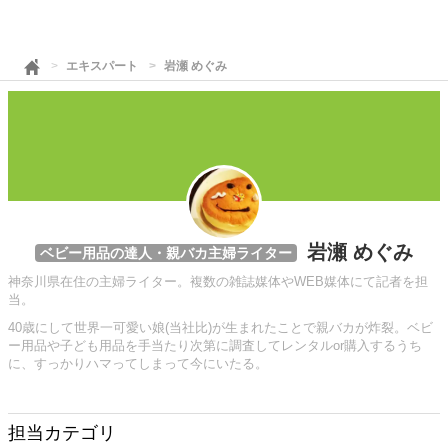
エキスパート
岩瀬 めぐみ
岩瀬 めぐみ
ベビー用品の達人・親バカ主婦ライター
神奈川県在住の主婦ライター。複数の雑誌媒体やWEB媒体にて記者を担
当。
40歳にして世界一可愛い娘(当社比)が生まれたことで親バカが炸裂。ベビ
ー用品や子ども用品を手当たり次第に調査してレンタルor購入するうち
に、すっかりハマってしまって今にいたる。
担当カテゴリ