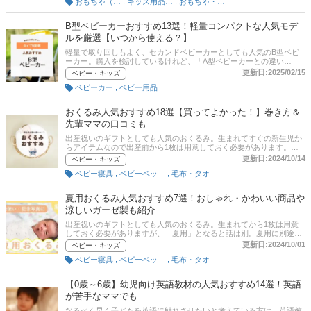
,
,
おもちゃ（キッズ用）
キッズ用品（就学前）
おもちゃ・絵本
プから、ひとりこぎが楽しめるペダルタイプまで幅広く厳選しまし
た。ママたちが「買ってよかった！」とイチオシする商品も口コミ付
きで掲載。通販の人気ランキングや、先輩ママたちが「買ってよかっ
B型ベビーカーおすすめ13選！軽量コンパクトな人気モデ
た！」とイチオシする商品も口コミ付きで掲載しているので、ぜひチ
ルを厳選【いつから使える？】
ェックしてみてくださいね。
軽量で取り回しもよく、セカンドベビーカーとしても人気のB型ベビ
ーカー。購入を検討しているけれど、「A型ベビーカーとの違い
は？」「いつからいつまで使えるの？」「どうやって選べばいい？」
更新日:2025/02/15
ベビー・キッズ
とお悩みのママパパも多いでしょう。そこでこの記事では、ベビー用
,
ベビーカー
ベビー用品
品の達人・岩瀬めぐみさんに取材のもとB型ベビーカーの失敗しない
選び方とおすすめ商品を紹介！ 先輩ママ・パパ470名へのアンケート
調査をもとに口コミも掲載しています。後半では、Amazonや楽天な
おくるみ人気おすすめ18選【買ってよかった！】巻き方＆
ど通販サイトの人気売れ筋ランキングも掲載しているので要チェック
先輩ママの口コミも
です！
出産祝いのギフトとしても人気のおくるみ。生まれてすぐの新生児か
らアイテムなので出産前から1枚は用意しておく必要があります。西
松屋やアカチャンホンポをはじめ、色々な商品が販売されているので
更新日:2024/10/14
ベビー・キッズ
どれを選ぼうか迷ってしまいますよね。春夏生まれ、秋冬生まれな
,
,
ベビー寝具
ベビーベッド・ベビー寝具
毛布・タオルケット
ど、生まれる季節によっても選ぶべき素材が変わります。この記事で
は、ベビー用品の達人・岩瀬めぐみさんと先輩ママへの取材のもと、
おくるみの選び方や巻き方、おすすめ人気商品を紹介。さらに、先輩
夏用おくるみ人気おすすめ7選！おしゃれ・かわいい商品や
ママたちが「買ってよかった！」とイチオシする商品も口コミ付きで
涼しいガーゼ製も紹介
掲載。記事後半には、通販サイトの最新人気ランキングもあるので、
ぜひお気に入りを見つけてくださいね。
出産祝いのギフトとしても人気のおくるみ。生まれてから1枚は用意
しておく必要がありますが、「夏用」となると話は別。夏用に別途で
用意する必要があるのでしょうか。そこで、この記事では、夏用おく
更新日:2024/10/01
ベビー・キッズ
るみについて、そもそも本当に必要か、選び際のポイントはどこか、
,
,
ベビー寝具
ベビーベッド・ベビー寝具
毛布・タオルケット
そしておすすめ商品をご紹介します。先輩ママへの取材のもと、記念
写真にピッタリのおしゃれでかわいいタイプや、通気性が良く涼しい
商品も紹介しています。ぜひ参考にしてくださいね。
【0歳～6歳】幼児向け英語教材の人気おすすめ14選！英語
が苦手なママでも
なるべく早く子どもを英語に触れさせたいと考えている方は、英語教