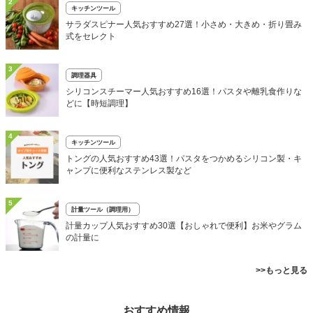
2
キッチンツール
サラダスピナー人気おすすめ27選！小さめ・大きめ・折り畳み
式をセレクト
3
調理器具
シリコンスチーマー人気おすすめ16選！パスタや離乳食作りな
どに【時短調理】
4
キッチンツール
トングの人気おすすめ43選！パスタをつかめるシリコン製・キ
ャンプに便利なステンレス製など
5
計量ツール（調理用）
計量カップ人気おすすめ30選【おしゃれで便利】お米やグラム
の計量に
>>もっと見る
おすすめ情報