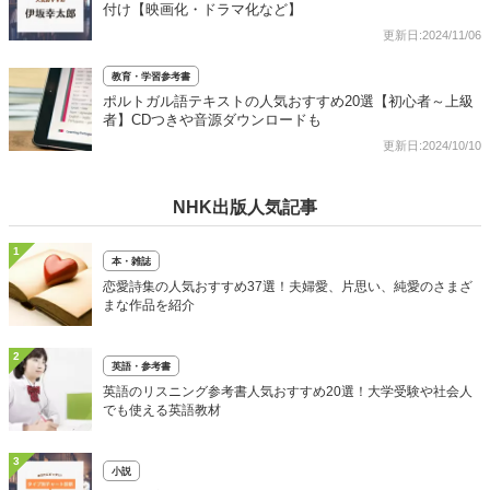
付け【映画化・ドラマ化など】
更新日:2024/11/06
教育・学習参考書
ポルトガル語テキストの人気おすすめ20選【初心者～上級
者】CDつきや音源ダウンロードも
更新日:2024/10/10
NHK出版人気記事
1
本・雑誌
恋愛詩集の人気おすすめ37選！夫婦愛、片思い、純愛のさまざ
まな作品を紹介
2
英語・参考書
英語のリスニング参考書人気おすすめ20選！大学受験や社会人
でも使える英語教材
3
小説