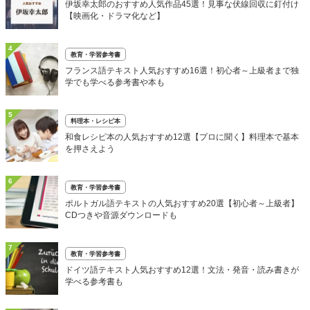
伊坂幸太郎のおすすめ人気作品45選！見事な伏線回収に釘付け
【映画化・ドラマ化など】
4
教育・学習参考書
フランス語テキスト人気おすすめ16選！初心者～上級者まで独
学でも学べる参考書や本も
5
料理本・レシピ本
和食レシピ本の人気おすすめ12選【プロに聞く】料理本で基本
を押さえよう
6
教育・学習参考書
ポルトガル語テキストの人気おすすめ20選【初心者～上級者】
CDつきや音源ダウンロードも
7
教育・学習参考書
ドイツ語テキスト人気おすすめ12選！文法・発音・読み書きが
学べる参考書も