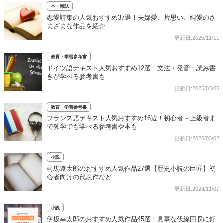
本・雑誌
恋愛詩集の人気おすすめ37選！夫婦愛、片思い、純愛のさ
まざまな作品を紹介
更新日:2025/11/11
教育・学習参考書
ドイツ語テキスト人気おすすめ12選！文法・発音・読み書
きが学べる参考書も
更新日:2025/03/05
教育・学習参考書
フランス語テキスト人気おすすめ16選！初心者～上級者ま
で独学でも学べる参考書や本も
更新日:2025/03/02
小説
司馬遼太郎のおすすめ人気作品27選【歴史小説の巨匠】初
心者向けの代表作など
更新日:2024/11/07
小説
伊坂幸太郎のおすすめ人気作品45選！見事な伏線回収に釘