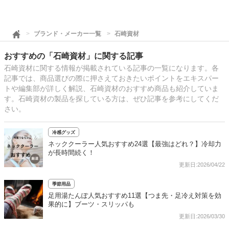
ブランド・メーカー一覧
石崎資材
おすすめの「石崎資材」に関する記事
石崎資材に関する情報が掲載されている記事の一覧になります。各
記事では、商品選びの際に押さえておきたいポイントをエキスパー
トや編集部が詳しく解説、石崎資材のおすすめ商品も紹介していま
す。石崎資材の製品を探している方は、ぜひ記事を参考にしてくだ
さい。
冷感グッズ
ネッククーラー人気おすすめ24選【最強はどれ？】冷却力
が長時間続く！
更新日:2026/04/22
季節用品
足用湯たんぽ人気おすすめ11選【つま先・足冷え対策を効
果的に】ブーツ・スリッパも
更新日:2026/03/30