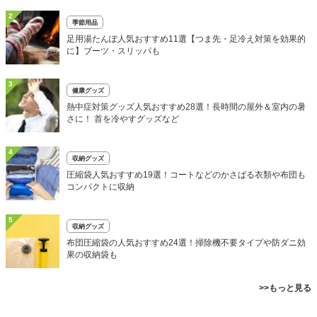
2
季節用品
足用湯たんぽ人気おすすめ11選【つま先・足冷え対策を効果的
に】ブーツ・スリッパも
3
健康グッズ
熱中症対策グッズ人気おすすめ28選！長時間の屋外＆室内の暑
さに！ 首を冷やすグッズなど
4
収納グッズ
圧縮袋人気おすすめ19選！コートなどのかさばる衣類や布団も
コンパクトに収納
5
収納グッズ
布団圧縮袋の人気おすすめ24選！掃除機不要タイプや防ダニ効
果の収納袋も
>>もっと見る