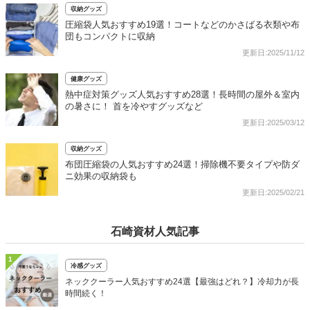
収納グッズ
圧縮袋人気おすすめ19選！コートなどのかさばる衣類や布
団もコンパクトに収納
更新日:2025/11/12
健康グッズ
熱中症対策グッズ人気おすすめ28選！長時間の屋外＆室内
の暑さに！ 首を冷やすグッズなど
更新日:2025/03/12
収納グッズ
布団圧縮袋の人気おすすめ24選！掃除機不要タイプや防ダ
ニ効果の収納袋も
更新日:2025/02/21
石崎資材人気記事
1
冷感グッズ
ネッククーラー人気おすすめ24選【最強はどれ？】冷却力が長
時間続く！