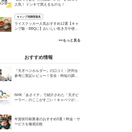
人気！ ドンキで買えるものも！
キャンプ用調理器具
0
ライスクッカー人気おすすめ12選【キャ
ンプ飯・BBQに】おいしい炊き方や使い
方も
>>もっと見る
おすすめ情報
『天才ベジホルダー』の口コミ・評判を
参考に実証レビュー！安全・時短の調理
サポートアイテム！
NHK「あさイチ」で紹介された「天才ピ
ーラー」のここがすごい！キャベツがほ
わほわ4枚刃ピーラーの魅力に迫る！
年賀状印刷業者のおすすめ5選！料金・サ
ービスを徹底比較