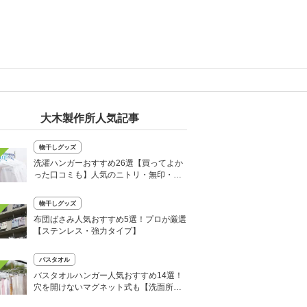
大木製作所人気記事
物干しグッズ
洗濯ハンガーおすすめ26選【買ってよか
った口コミも】人気のニトリ・無印・カ
インズも紹介
物干しグッズ
布団ばさみ人気おすすめ5選！プロが厳選
【ステンレス・強力タイプ】
バスタオル
バスタオルハンガー人気おすすめ14選！
穴を開けないマグネット式も【洗面所
に】