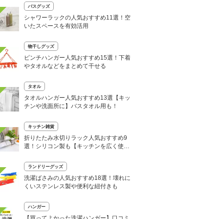
バスグッズ
シャワーラックの人気おすすめ11選！空
いたスペースを有効活用
物干しグッズ
ピンチハンガー人気おすすめ15選！下着
やタオルなどをまとめて干せる
タオル
タオルハンガー人気おすすめ13選【キッ
チンや洗面所に】バスタオル用も！
キッチン雑貨
折りたたみ水切りラック人気おすすめ9
選！シリコン製も【キッチンを広く使え
る】
ランドリーグッズ
洗濯ばさみの人気おすすめ18選！壊れに
くいステンレス製や便利な紐付きも
ハンガー
【買ってよかった洗濯ハンガー】口コミ