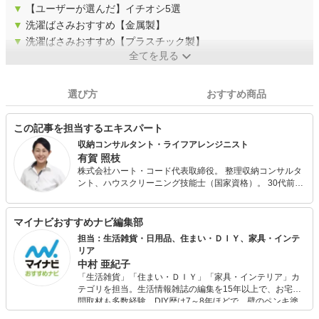
▼
【ユーザーが選んだ】イチオシ5選
▼
洗濯ばさみおすすめ【金属製】
▼
洗濯ばさみおすすめ【プラスチック製】
全てを見る
選び方
おすすめ商品
この記事を担当するエキスパート
収納コンサルタント・ライフアレンジニスト
有賀 照枝
株式会社ハート・コード代表取締役。 整理収納コンサルタ
ント、ハウスクリーニング技能士（国家資格）。 30代前半
の2年間で離婚、ガン闘病、多額の借金、倒産解雇等など一
気に人生のどん底を経験し、整理収納理論に出会ってから
人生が好転。 ご縁あって「部屋磨きは自分磨き・職場磨き
マイナビおすすめナビ編集部
はスタッフ磨き」をモットーに家事代行・整理収納関連事
担当：生活雑貨・日用品、住まい・ＤＩＹ、家具・インテ
業で2007年に独立。 自身の経験からも環境を整えると色々
リア
なことが整ってくることを痛感しているので、個人や企業
中村 亜紀子
にコンサルティングやセミナーなど様々な形でその大切さ
「生活雑貨」「住まい・ＤＩＹ」「家具・インテリア」カ
をお伝えしている。 2012年から現場をよく知る家事・収納
テゴリを担当。生活情報雑誌の編集を15年以上で、お宅訪
用品の説明ゲストとしてジュピターショップチャンネルに
問取材も多数経験。DIY歴は7～8年ほどで、壁のペンキ塗
出演中。商品の企画、売り方の提案等にも携わっており、1
りや壁紙チェンジなどもチャレンジ済み。初心者でもモノ
日1億円以上の販売実績多数あり。 近年は、webメディア