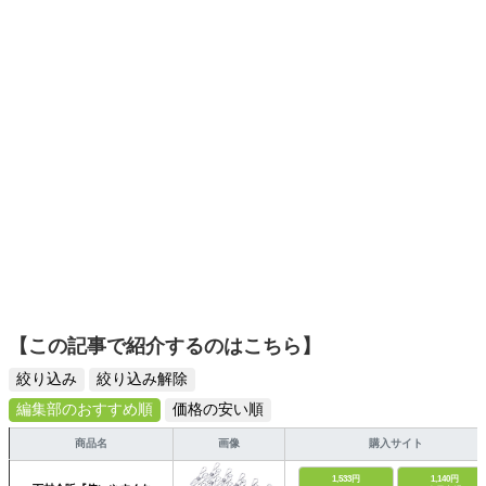
選びがしやすい記事をお届けします！
などへの執筆活動と、整理に関する新たなサービスを色々
と開発中。著書『「片付けが苦手な子」が驚くほど変わる
本』（青春出版）。
【この記事で紹介するのはこちら】
絞り込み
絞り込み解除
編集部のおすすめ順
価格の安い順
商品名
画像
購入サイト
1,533円
1,140円