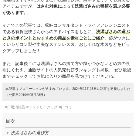
アイテムですが、
はさむ対象によって洗濯ばさみの種類を選ぶ必要
があります
。
そこでこの記事では、収納コンサルタント・ライフアレンジニスト
である有賀照枝さんからのアドバイスをもとに、
洗濯ばさみの選ぶ
ときのポイントとおすすめの商品を素材ごとにご紹介
。跡がつきに
くいシリコン製や丈夫なステンレス製、おしゃれな木製などをピッ
クアップしました！
また、記事後半には洗濯ばさみの捨て方や跡がつかないとめ方の説
明にくわえ、通販サイトの人気売れ筋ランキングも掲載。 ぜひ最後
までチェックしてお気に入りの商品を見つけてくださいね。
本記事はプロモーションが含まれています。2024年11月15日に記事を更新しました
（公開日2019年05月28日）
#日用消耗品
#ランドリーグッズ
#口コミ
目次
▼
洗濯ばさみの選び方