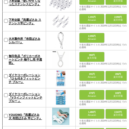
下村企販『使いやすくな
Amazon
楽天市場
ったステンレスピンチ』
※各社通販サイトの 2024年11月12日時点 での税
込価格
1,191円
2,090円
下村企販『洗濯ばさみ ス
Amazon
楽天市場
テンレス竿ピンチ』
※各社通販サイトの 2024年11月12日時点 での税
込価格
2,255円
大木製作所『布団ばさみ
Amazon
シルバー』
※各社通販サイトの 2024年11月12日時点 での税
込価格
350円
無印良品『ポリカーボネ
楽天市場
ートピンチ 物干し用 半透
明』
※各社通販サイトの 2024年11月12日時点 での税
込価格
191円
206円
ダイヤコーポレーション
Amazon
楽天市場
『ひも付きフィットピン
チ ブルー』
※各社通販サイトの 2024年11月12日時点 での税
込価格
273円
243円
ダイヤコーポレーション
Amazon
楽天市場
『Vラインフィットピンチ
ブルー 』
※各社通販サイトの 2024年11月12日時点 での税
込価格
1,480円
2,047円
YOUOWO『洗濯ばさみ
Amazon
楽天市場
大 布団ばさみ 竿ピンチ』
※各社通販サイトの 2024年11月12日時点 での税
込価格