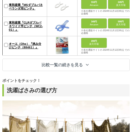
310円
245円
東和産業『MSダブルバネ
Amazon
楽天市場
ベランダ用ピンチ』
※各社通販サイトの 2024年11月12日時点 での税
込価格
349円
599円
東和産業『CLRダブルバ
Amazon
楽天市場
ネワイド竿ピンチ（WC2-
01）』
※各社通販サイトの 2024年11月12日時点 での税
込価格
200円
オーエ（Ohe）『挟み分
楽天市場
けピンチ（88461）』
※各社通販サイトの 2024年11月12日時点 での税
込価格
比較一覧の続きを見る
ポイントをチェック！
洗濯ばさみの選び方