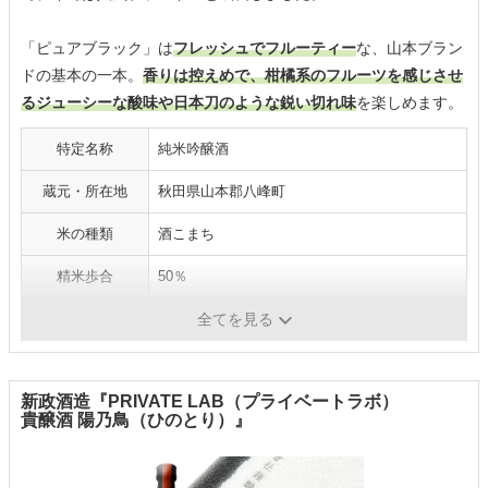
「ピュアブラック」は
フレッシュでフルーティー
な、山本ブラン
ドの基本の一本。
香りは控えめで、柑橘系のフルーツを感じさせ
るジューシーな酸味や日本刀のような鋭い切れ味
を楽しめます。
特定名称
純米吟醸酒
蔵元・所在地
秋田県山本郡八峰町
米の種類
酒こまち
精米歩合
50％
アルコール度数
16度
全てを見る
新政酒造『PRIVATE LAB（プライベートラボ）
貴醸酒 陽乃鳥（ひのとり）』