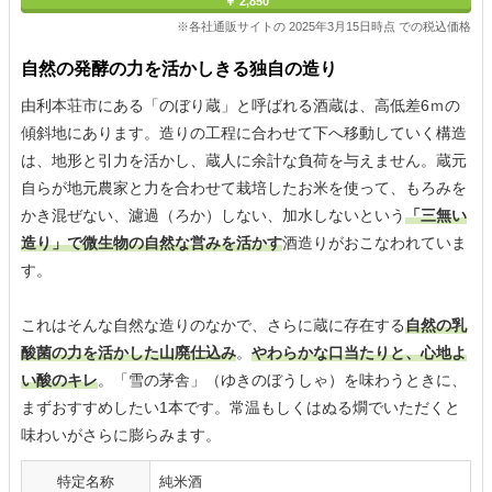
￥ 2,850
※各社通販サイトの 2025年3月15日時点 での税込価格
自然の発酵の力を活かしきる独自の造り
由利本荘市にある「のぼり蔵」と呼ばれる酒蔵は、高低差6ｍの
傾斜地にあります。造りの工程に合わせて下へ移動していく構造
は、地形と引力を活かし、蔵人に余計な負荷を与えません。蔵元
自らが地元農家と力を合わせて栽培したお米を使って、もろみを
かき混ぜない、濾過（ろか）しない、加水しないという
「三無い
造り」で微生物の自然な営みを活かす
酒造りがおこなわれていま
す。
これはそんな自然な造りのなかで、さらに蔵に存在する
自然の乳
酸菌の力を活かした山廃仕込み
。
やわらかな口当たりと、心地よ
い酸のキレ
。「雪の茅舎」（ゆきのぼうしゃ）を味わうときに、
まずおすすめしたい1本です。常温もしくはぬる燗でいただくと
味わいがさらに膨らみます。
特定名称
純米酒