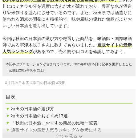
川にはミネラル分を適度に含んだ水が流れており、豊富な水が酒造
りや米作りを盛んにさせているのです。また、秋田県では酒造りに
使われる酒米の開発にも積極的で、味や風味の優れた銘柄がよりお
いしい日本酒を造り出しています。
今回は秋田の日本酒の選び方や厳選した商品を、唎酒師・国際唎酒
師である宇津木聡子さんに教えてもらいました。
通販サイトの最新
人気ランキング
があるので、売れ筋や口コミを確認してみよう。
本記事はプロモーションが含まれています。2025年03月15日に記事を更新しました
（公開日2019年06月21日）
#甘口の日本酒
#辛口の日本酒
#秋田
目次
▼
秋田の日本酒の選び方
▼
秋田の日本酒のおすすめ17選
▼
「秋田の日本酒」おすすめ商品の比較一覧表
▼
通販サイトの最新人気ランキングを参考にする
全てを見る