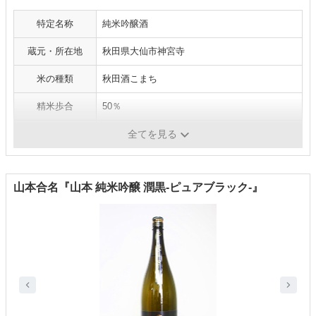
特定名称
純米吟醸酒
蔵元・所在地
秋田県大仙市神宮寺
米の種類
秋田酒こまち
精米歩合
50％
アルコール度数
16.0～16.9度
全てを見る
山本合名『山本 純米吟醸 潤黒-ピュアブラック-』