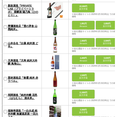
新政酒造『PRIVATE
22,000円
LAB（プライベートラ
楽天市場
ボ） 貴醸酒 陽乃鳥（ひの
※各社通販サイトの 2025年3月15日時点 での税
とり）』
価格
1,891円
2,850円
齊彌酒造店『雪の茅舎 山
Amazon
楽天市場
廃純米』
※各社通販サイトの 2025年3月15日時点 での税
価格
1,900円
2,599円
山本合名『白瀑 純米酒 ど
Amazon
楽天市場
辛』
※各社通販サイトの 2025年3月15日時点 での税
価格
4,400円
3,630円
天寿酒造『天寿 純米大吟
Amazon
楽天市場
醸 鳥海山』
※各社通販サイトの 2025年3月15日時点 での税
価格
1,540円
栗林酒造店『春霞 純米 赤
楽天市場
ラベル』
※各社通販サイトの 2025年3月15日時点 での税
価格
11,800円
両関酒造『純米吟醸 花邑
楽天市場
（はなむら） 酒未来』
※各社通販サイトの 2025年3月15日時点 での税
価格
3,300円
福禄寿酒造『一白水成 純
楽天市場
米吟醸 無濾過原酒 一回火
入れ』