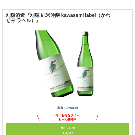
刈穂酒造『刈穂 純米吟醸 kawasemi label（かわ
せみ ラベル）』
出典：
Amazon
毎日お得なタイム
セール開催中
Amazon
￥2,317