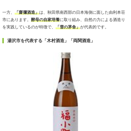
一方、
「齋彌酒造」
は、秋田県南西部の日本海側に面した由利本荘
市にあります。
酵母の自家培養
に取り組み、自然の力による酒造り
を実践しているのが特徴で、
「雪の茅舎」
が代表的です。
湯沢市を代表する「木村酒造」「両関酒造」