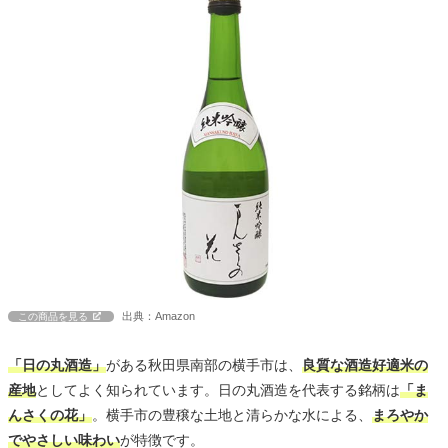
出典：Amazon
この商品を見る
「日の丸酒造」
がある秋田県南部の横手市は、
良質な酒造好適米の
産地
としてよく知られています。日の丸酒造を代表する銘柄は
「ま
んさくの花」
。横手市の豊穣な土地と清らかな水による、
まろやか
でやさしい味わい
が特徴です。