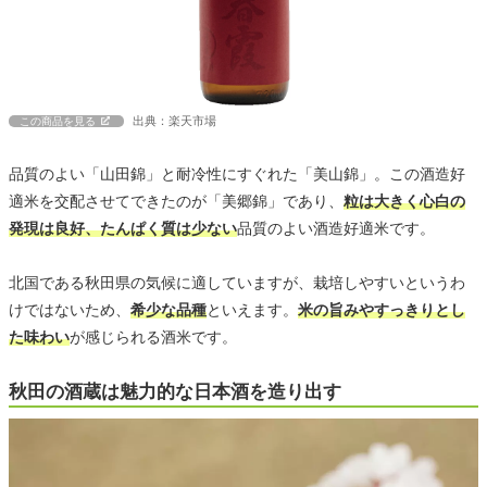
出典：楽天市場
この商品を見る
品質のよい「山田錦」と耐冷性にすぐれた「美山錦」。この酒造好
適米を交配させてできたのが「美郷錦」であり、
粒は大きく心白の
発現は良好、たんぱく質は少ない
品質のよい酒造好適米です。
北国である秋田県の気候に適していますが、栽培しやすいというわ
けではないため、
希少な品種
といえます。
米の旨みやすっきりとし
た味わい
が感じられる酒米です。
秋田の酒蔵は魅力的な日本酒を造り出す