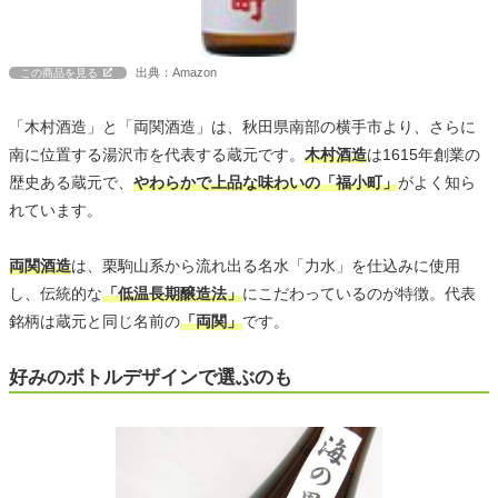
出典：Amazon
この商品を見る
「木村酒造」と「両関酒造」は、秋田県南部の横手市より、さらに
南に位置する湯沢市を代表する蔵元です。
木村酒造
は1615年創業の
歴史ある蔵元で、
やわらかで上品な味わいの「福小町」
がよく知ら
れています。
両関酒造
は、栗駒山系から流れ出る名水「力水」を仕込みに使用
し、伝統的な
「低温長期醸造法」
にこだわっているのが特徴。代表
銘柄は蔵元と同じ名前の
「両関」
です。
好みのボトルデザインで選ぶのも