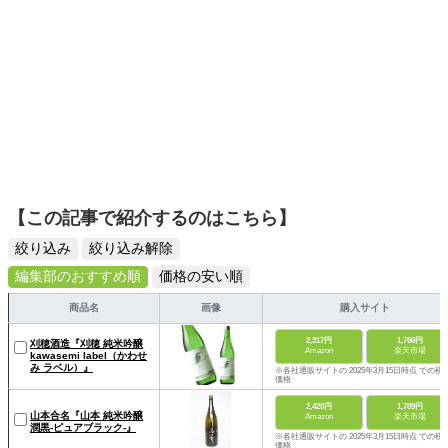
【この記事で紹介するのはこちら】
絞り込み
絞り込み解除
編集部のおすすめ順
価格の安い順
商品名
画像
購入サイト
2,317円
1,760円
刈穂酒造『刈穂 純米吟醸
Amazon
楽天市場
kawasemi label（かわせ
み ラベル）』
※各社通販サイトの 2025年3月15日時点 での税
価格
2,420円
1,789円
山本合名『山本 純米吟醸
Amazon
楽天市場
潤黒-ピュアブラック-』
※各社通販サイトの 2025年3月15日時点 での税
価格