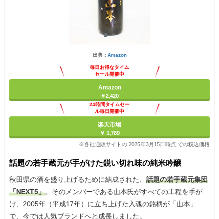
出典：
Amazon
毎日お得なタイム
セール開催中
Amazon
￥2,420
24時間タイムセー
ル毎日開催中
楽天市場
￥ 1,789
※各社通販サイトの 2025年3月15日時点 での税込価格
話題の若手蔵元が手がけた鋭い切れ味の純米吟醸
秋田県の酒を盛り上げるために結成された、
話題の若手蔵元集団
「NEXT5」
。そのメンバーである山本氏がすべての工程を手が
け、2005年（平成17年）に立ち上げた入魂の銘柄が「山本」
で、今では人気ブランドへと成長しました。