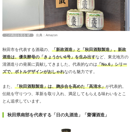
出典：Amazon
この商品を見る
秋田市を代表する酒蔵の、
「新政酒造」と「秋田酒類製造」。新政
酒造は、優良酵母の「きょうかい6号」を生み出す
など、東北地方の
清酒造りの発展に貢献してきました。代表的なのは
「No.6」シリー
ズで、ボトルデザインがおしゃれ
なのも魅力です。
また、
「秋田酒類製造」は、麹歩合を高めた「高清水」
が代表的。
伝統を守りつつ、革新を取り入れ、満足してもらえる味わいをとこ
とん追求しています。
秋田県南部を代表する「日の丸酒造」「齋彌酒造」