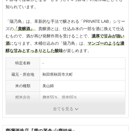
知られています。
「陽乃鳥」は、革新的な手法で醸される「PRIVATE LAB」シリー
ズの
「貴醸酒」
。貴醸酒とは、仕込み水の一部を酒に換えて仕込
むもので、酒が再び発酵作用を受けることで、
濃厚で甘みが強い
酒
になります。木桶仕込みの「陽乃鳥」は、
マンゴーのような濃
醇な甘みとすっきりとした酸味
が楽しめます。
特定名称
-
蔵元・所在地
秋田県秋田市大町
米の種類
美山錦
精米歩合
麹米55％、掛米65％
アルコール度数
13度
全てを見る
齊彌酒造店『雪の茅舎 山廃純米』