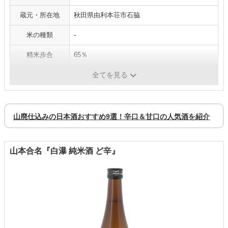
蔵元・所在地
秋田県由利本荘市石脇
米の種類
-
精米歩合
65％
アルコール度数
16度
全てを見る
山廃仕込みの日本酒おすすめ9選！辛口＆甘口の人気酒を紹介
山本合名『白瀑 純米酒 ど辛』