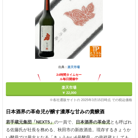
出典：
楽天市場
24時間タイムセー
ル毎日開催中
楽天市場
￥ 22,000
※各社通販サイトの 2025年3月15日時点 での税込価格
日本酒界の革命児が醸す濃厚な甘みの貴醸酒
若手蔵元集団「NEXT5」
の一員で、
日本酒界の革命児
とも呼ばれ
る佐藤氏が社長を務める、秋田市の新政酒造。現存するきょうか
い酵母では最古となる「きょうかい6号酵母」の発祥蔵としても