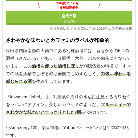
24時間タイムセー
ル毎日開催中
楽天市場
￥ 1,760
※各社通販サイトの 2025年3月15日時点 での税込価格
さわやかな味わいとカワセミのラベルが印象的
秋田県内陸南部の大仙市にある刈穂酒造には、昔ながらの6つの
酒槽（さかふね）があり、吟醸酒「六舟」の名の由来にもなって
います。この
酒槽を使った酒槽しぼり
が刈穂酒造の特徴で、すべ
ての酒を酒槽でしぼる蔵は全国でもめずらしく、
力強い味わいを
感じられる酒
を生み出しています。
「kawasemi label」は、刈穂蔵の周りの水辺に生息するカワセミ
をラベルにデザイン。美しいカワセミのような、
フルーティーで
さわやかな味わいとすっきりとした後味
が魅力です。
※Amazonは1本、楽天市場・Yahoo!ショッピングは12本の価格
です。