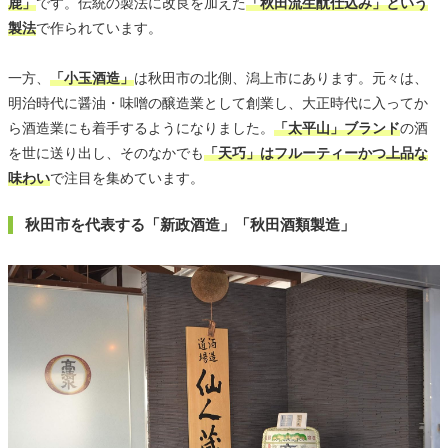
鹿」
です。伝統の製法に改良を加えた
「秋田流生酛仕込み」という
製法
で作られています。
一方、
「小玉酒造」
は秋田市の北側、潟上市にあります。元々は、
明治時代に醤油・味噌の醸造業として創業し、大正時代に入ってか
ら酒造業にも着手するようになりました。
「太平山」ブランド
の酒
を世に送り出し、そのなかでも
「天巧」はフルーティーかつ上品な
味わい
で注目を集めています。
秋田市を代表する「新政酒造」「秋田酒類製造」