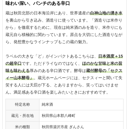
味わい深い、パンチのある辛口
蔵は秋田北部の日本海沿岸にあり、世界遺産の
白神山地の湧き水
を裏山から引き込み、酒造りに使っています。「酒造りは米作り
から」を徹底するために、現在は純米酒のみを造り、米作りにも
蔵元自ら積極的に関わっています。原点を大切にした酒造りなが
ら、発想豊かなラインナップもこの蔵の魅力。
ラベルの大きな「ど」がインパクトあるこちらは、
日本酒度＋15
の超辛口
です。ただドライなのではなく、
ほのかな甘味と米の旨
味も味わえる
厚みのある辛口酒です。酵母は
蔵付酵母の「セクス
ィー山本酵母」
。蔵元ホームページには、セクスィーと聞いて失
笑する人には天罰が下る、とありますから、笑ってはいけませ
ん。満足感ある辛口酒を楽しみたいときにおすすめです。
特定名称
純米酒
蔵元・所在地
秋田県山本郡八峰町
米の種類
秋田県湯沢市産 ぎんさん