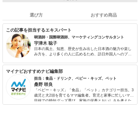
選び方
おすすめ商品
この記事を担当するエキスパート
唎酒師・国際唎酒師、マーケティングコンサルタント
宇津木 聡子
日本の風土、知恵、歴史が生み出した日本酒の魅力や楽し
み方を、より多くの人に広めるため、訪日外国人へのプラ
イベート日本酒体験、外国人・日本人向け日本酒にまつわ
るセミナーやイベントの企画を行っている。 外国人のプラ
イベート日本酒体験では、これまでに30か国以上から400
マイナビおすすめナビ編集部
人余りをお迎えしている。 日々の生活でも、カンパイは日
担当：食品・ドリンク、ベビー・キッズ、ペット
本酒、スキンケアは日本酒と酒粕で、そして朝晩の甘酒を
桑野 咲良
欠かさない。
「ベビー・キッズ」「食品」「ペット」カテゴリー担当。3
歳児と犬2頭を育てるママ編集者。育児と家事に忙しいママ
目線での時短グッズ選び、家族の栄養とおいしさを考えた
食品選び、束の間のリラックスタイムを楽しむためのスイ
ーツ選びに自信あり。鋭い目線で商品を見極め、少しでも
日々の生活が豊かになるものを紹介します。