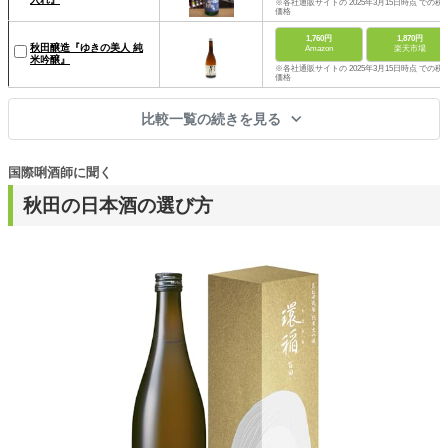
※各社通販サイトの 2025年3月15日時点 での税
価格
1,760円
1,870円
秋田醸造『ゆきの美人 純
Amazon
楽天市場
米吟醸』
※各社通販サイトの 2025年3月15日時点 での税
価格
比較一覧の続きを見る
国際唎酒師に聞く
秋田の日本酒の選び方