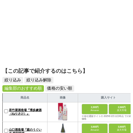
【この記事で紹介するのはこちら】
絞り込み
絞り込み解除
編集部のおすすめ順
価格の安い順
商品名
画像
購入サイト
2,203円
2,065円
若竹屋酒造場『博多練酒
Amazon
楽天市場
（ねりさけ）』
※各社通販サイトの 2025年3月11日時点 での税
価格
3,003円
3,003円
山口酒造場『庭のうぐい
Amazon
楽天市場