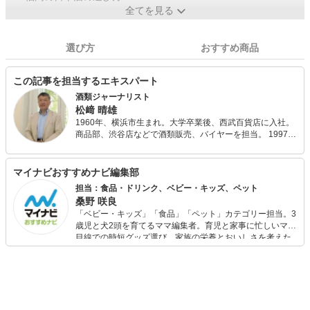
全てを見る
選び方
おすすめ商品
この記事を担当するエキスパート
酒類ジャーナリスト
松﨑 晴雄
1960年、横浜市生まれ。大学卒業後、西武百貨店に入社。
商品部、渋谷店などで酒類販売、バイヤーを担当。 1997年
に退社し、酒類ジャーナリスト、コンサルタントとして活
躍中。 また同年に「日本酒輸出協会」を結成し会長とし
て、日本酒の海外マーケティング、プロモーションに携わ
マイナビおすすめナビ編集部
る。 「日本酒市民講座」、「うらかすみ日本酒塾」等、消
担当：食品・ドリンク、ベビー・キッズ、ペット
費者対象の日本酒セミナーの講師を担当するほか、各県の
桑野 咲良
清酒鑑評会審査委員、佐賀県、長野県の「原産地呼称管理
「ベビー・キッズ」「食品」「ペット」カテゴリー担当。3
委員会」清酒焼酎部門の官能審査員のほか、海外での「全
歳児と犬2頭を育てるママ編集者。育児と家事に忙しいママ
米日本酒歓評会」「インターナショナル・ワイン・チャレ
目線での時短グッズ選び、家族の栄養とおいしさを考えた
ンジ（IWC)」等の審査員を務める。 著書に「大人の探検・
食品選び、束の間のリラックスタイムを楽しむためのスイ
日本酒」（監修・実業之日本社）、「日本酒のテキスト
ーツ選びに自信あり。鋭い目線で商品を見極め、少しでも
①、②」（同友館）など。 「純粋日本酒協会」きき酒コン
日々の生活が豊かになるものを紹介します。
テストでは３０回以上名人となり、永久名人に認定され
る。