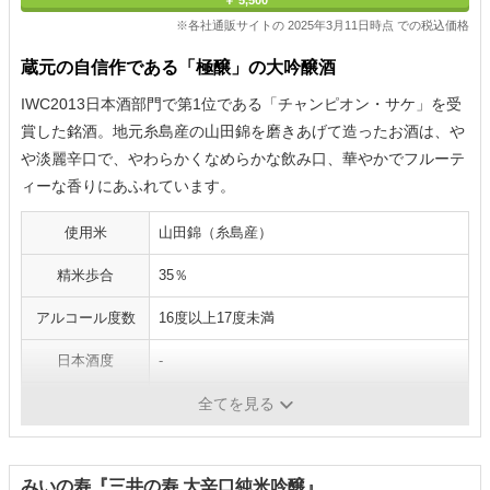
￥ 5,500
※各社通販サイトの 2025年3月11日時点 での税込価格
蔵元の自信作である「極醸」の大吟醸酒
IWC2013日本酒部門で第1位である「チャンピオン・サケ」を受
賞した銘酒。地元糸島産の山田錦を磨きあげて造ったお酒は、や
や淡麗辛口で、やわらかくなめらかな飲み口、華やかでフルーテ
ィーな香りにあふれています。
使用米
山田錦（糸島産）
精米歩合
35％
アルコール度数
16度以上17度未満
日本酒度
-
酸度
-
全てを見る
みいの寿『三井の寿 大辛口純米吟醸』