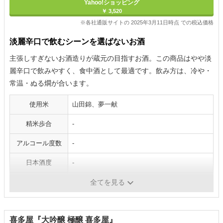
Yahoo!ショッピング
￥ 3,520
※各社通販サイトの 2025年3月11日時点 での税込価格
淡麗辛口で飲むシーンを選ばないお酒
主張しすぎないお酒造りが蔵元の目指すお酒。この商品はやや淡
麗辛口で飲みやすく、食中酒として最適です。飲み方は、冷や・
常温・ぬる燗が合います。
使用米
山田錦、夢一献
精米歩合
-
アルコール度数
-
日本酒度
-
酸度
-
全てを見る
喜多屋『大吟醸 極醸 喜多屋』