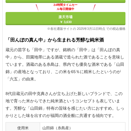
24時間タイムセー
ル毎日開催中
楽天市場
￥ 3,630
※各社通販サイトの 2025年3月11日時点 での税込価格
「田んぼの真ん中」から生まれる芳醇な純米酒
蔵元の苗字も「田中」ですが、銘柄の「田中」は「田んぼの真
中」から、田園地帯にある酒蔵で造られた酒であることを意味し
ています。酒蔵のある糸島は、県内でも優良な酒米である「山田
錦」の産地となっており、この米を65％に精米したというのが
「六五」の由来。
8代目蔵元の田中克典さんが立ち上げた新しいブランドで、この
地で育った米からできた純米酒というコンセプトも表していま
す。芳醇な「山田錦」特有の旨味を感じたい方におすすめ。しっ
かりとした味を出すのが福岡の酒全般に共通する傾向です。
使用米
山田錦（糸島産）