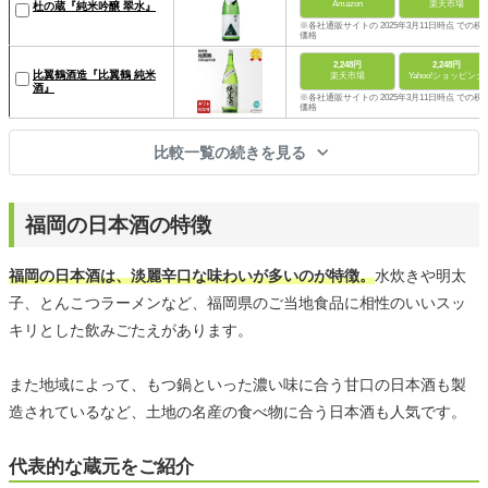
Amazon
楽天市場
杜の蔵『純米吟醸 翠水』
※各社通販サイトの 2025年3月11日時点 での税
価格
2,248円
2,248円
比翼鶴酒造『比翼鶴 純米
楽天市場
Yahoo!ショッピング
酒』
※各社通販サイトの 2025年3月11日時点 での税
価格
比較一覧の続きを見る
福岡の日本酒の特徴
福岡の日本酒は、淡麗辛口な味わいが多いのが特徴。
水炊きや明太
子、とんこつラーメンなど、福岡県のご当地食品に相性のいいスッ
キリとした飲みごたえがあります。
また地域によって、もつ鍋といった濃い味に合う甘口の日本酒も製
造されているなど、土地の名産の食べ物に合う日本酒も人気です。
代表的な蔵元をご紹介