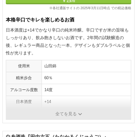
￥ 2,970
※各社通販サイトの 2025年3月11日時点 での税込価格
本格辛口でキレを楽しめるお酒
日本酒度は+14でかなり辛口の純米吟醸。辛口ですが米の旨味も
しっかりあり、飲み飽きしないお酒です。2年間の試験醸造の
後、レギュラー商品となった一本。デザインもダブルラベルと個
性が光ります。
使用米
山田錦
精米歩合
60％
アルコール度数
14度
日本酒度
+14
酸度
1.8
全てを見る
白糸酒造『田中六五（たなかろくじゅうご）』