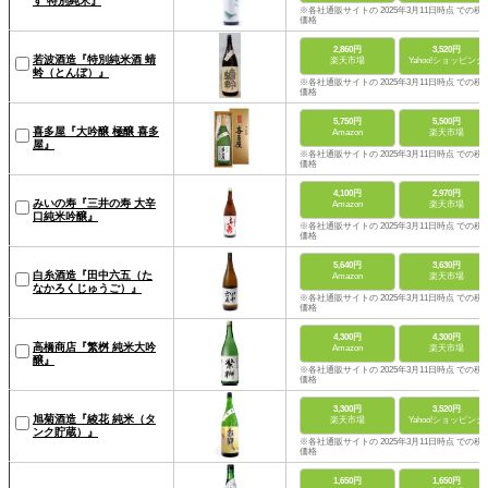
す 特別純米』
※各社通販サイトの 2025年3月11日時点 での税
価格
2,860円
3,520円
若波酒造『特別純米酒 蜻
楽天市場
Yahoo!ショッピング
蛉（とんぼ）』
※各社通販サイトの 2025年3月11日時点 での税
価格
5,750円
5,500円
喜多屋『大吟醸 極醸 喜多
Amazon
楽天市場
屋』
※各社通販サイトの 2025年3月11日時点 での税
価格
4,100円
2,970円
みいの寿『三井の寿 大辛
Amazon
楽天市場
口純米吟醸』
※各社通販サイトの 2025年3月11日時点 での税
価格
5,640円
3,630円
白糸酒造『田中六五（た
Amazon
楽天市場
なかろくじゅうご）』
※各社通販サイトの 2025年3月11日時点 での税
価格
4,300円
4,300円
高橋商店『繁桝 純米大吟
Amazon
楽天市場
醸』
※各社通販サイトの 2025年3月11日時点 での税
価格
3,300円
3,520円
旭菊酒造『綾花 純米（タ
楽天市場
Yahoo!ショッピング
ンク貯蔵）』
※各社通販サイトの 2025年3月11日時点 での税
価格
1,650円
1,650円