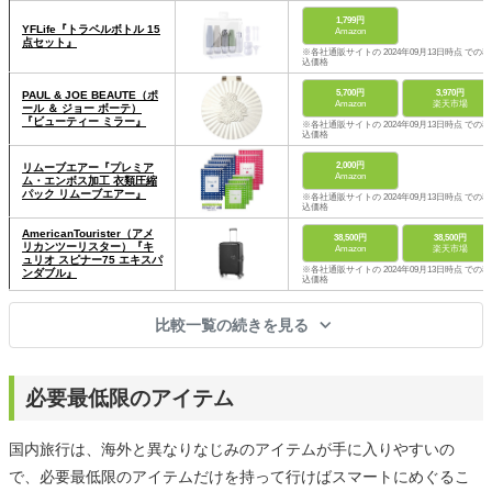
1,799円
YFLife『トラベルボトル 15
Amazon
点セット』
※各社通販サイトの 2024年09月13日時点 での税
込価格
5,700円
3,970円
PAUL & JOE BEAUTE（ポ
Amazon
楽天市場
ール ＆ ジョー ボーテ）
『ビューティー ミラー』
※各社通販サイトの 2024年09月13日時点 での税
込価格
2,000円
リムーブエアー『プレミア
Amazon
ム・エンボス加工 衣類圧縮
パック リムーブエアー』
※各社通販サイトの 2024年09月13日時点 での税
込価格
AmericanTourister（アメ
38,500円
38,500円
リカンツーリスター）『キ
Amazon
楽天市場
ュリオ スピナー75 エキスパ
※各社通販サイトの 2024年09月13日時点 での税
ンダブル』
込価格
比較一覧の続きを見る
必要最低限のアイテム
国内旅行は、海外と異なりなじみのアイテムが手に入りやすいの
で、必要最低限のアイテムだけを持って行けばスマートにめぐるこ