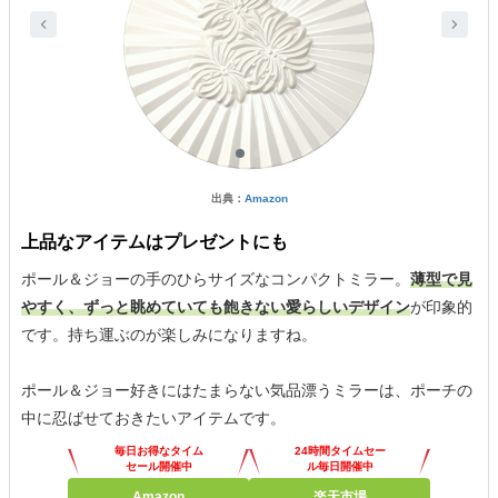
出典：
Amazon
上品なアイテムはプレゼントにも
ポール＆ジョーの手のひらサイズなコンパクトミラー。
薄型で見
やすく、ずっと眺めていても飽きない愛らしいデザイン
が印象的
です。持ち運ぶのが楽しみになりますね。
ポール＆ジョー好きにはたまらない気品漂うミラーは、ポーチの
中に忍ばせておきたいアイテムです。
毎日お得なタイム
24時間タイムセー
セール開催中
ル毎日開催中
Amazon
楽天市場