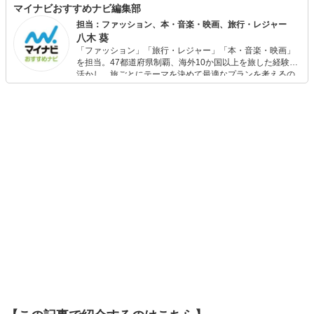
マイナビおすすめナビ編集部
担当：ファッション、本・音楽・映画、旅行・レジャー
八木 葵
「ファッション」「旅行・レジャー」「本・音楽・映画」
を担当。47都道府県制覇、海外10か国以上を旅した経験を
活かし、旅ごとにテーマを決めて最適なプランを考えるの
が得意。また、アパレルショップでの販売経験もあり。誰
でも手軽に楽しめるプチプラとトレンドを取り入れたコー
ディネートを提案します。本や映画から受けたインスピレ
ーションを日常や仕事に活かすことを大切にし、記事では
そんな視点から選んだおすすめ作品やアイテムを紹介しま
す。