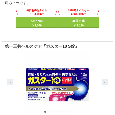
痛み止めです。
毎日お得なタイム
24時間タイムセー
セール開催中
ル毎日開催中
Amazon
楽天市場
￥1,049
￥ 1,130
第一三共ヘルスケア『ガスター10 S錠』