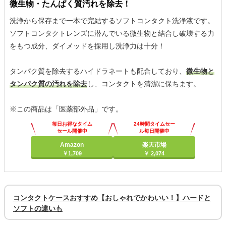
微生物・たんぱく質汚れを除去！
洗浄から保存まで一本で完結するソフトコンタクト洗浄液です。
ソフトコンタクトレンズに潜んでいる微生物と結合し破壊する力
をもつ成分、ダイメッドを採用し洗浄力は十分！
タンパク質を除去するハイドラネートも配合しており、
微生物と
タンパク質の汚れを除去
し、コンタクトを清潔に保ちます。
※この商品は「医薬部外品」です。
毎日お得なタイム
24時間タイムセー
セール開催中
ル毎日開催中
Amazon
楽天市場
￥1,709
￥ 2,074
コンタクトケースおすすめ【おしゃれでかわいい！】ハードと
ソフトの違いも