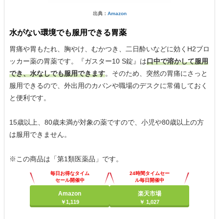
出典：
Amazon
水がない環境でも服用できる胃薬
胃痛や胃もたれ、胸やけ、むかつき、二日酔いなどに効くH2ブロ
ッカー薬の胃薬です。『ガスター10 S錠』は
口中で溶かして服用
でき、水なしでも服用できます
。そのため、突然の胃痛にさっと
服用できるので、外出用のカバンや職場のデスクに常備しておく
と便利です。
15歳以上、80歳未満が対象の薬ですので、小児や80歳以上の方
は服用できません。
※この商品は「第1類医薬品」です。
毎日お得なタイム
24時間タイムセー
セール開催中
ル毎日開催中
Amazon
楽天市場
￥1,119
￥ 1,027