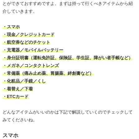
とができておすすめですよ。まずは持って行くべきアイテムから紹
介していきます。
・スマホ
・現金／クレジットカード
・航空券などのチケット
・充電器／モバイルバッテリー
・身分証明書（運転免許証、保険証、学生証、障がい者手帳など）
・メガネ／コンタクトレンズ
・常備薬（痛み止め薬、胃腸薬、絆創膏など）
・化粧品／手鏡／くし
・着替え／下着
・ETCカード
どんなアイテムがいいのかは下記で解説していくのでチェックして
みてくださいね。
スマホ