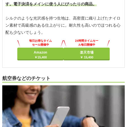
す。電子決済をメインに使う人にぴったりの商品。
シルクのような光沢感を持つ生地は、高密度に織り上げたナイロ
ン素材で高級感のある仕上がりに。耐久性も高いのでほつれる心
配も少ないでしょう。
毎日お得なタイム
24時間タイムセー
セール開催中
ル毎日開催中
Amazon
楽天市場
￥15,400
￥ 15,400
航空券などのチケット