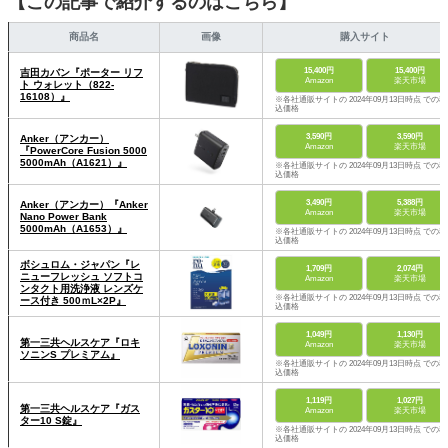
【この記事で紹介するのはこちら】
商品名
画像
購入サイト
15,400円
15,400円
吉田カバン『ポーター リフ
Amazon
楽天市場
ト ウォレット（822-
16108）』
※各社通販サイトの 2024年09月13日時点 での税
込価格
3,590円
3,590円
Anker（アンカー）
Amazon
楽天市場
『PowerCore Fusion 5000
5000mAh（A1621）』
※各社通販サイトの 2024年09月13日時点 での税
込価格
3,490円
5,388円
Anker（アンカー）『Anker
Amazon
楽天市場
Nano Power Bank
5000mAh（A1653）』
※各社通販サイトの 2024年09月13日時点 での税
込価格
ボシュロム・ジャパン『レ
1,709円
2,074円
ニューフレッシュ ソフトコ
Amazon
楽天市場
ンタクト用洗浄液 レンズケ
※各社通販サイトの 2024年09月13日時点 での税
ース付き 500ｍL×2P』
込価格
1,049円
1,130円
第一三共ヘルスケア『ロキ
Amazon
楽天市場
ソニンS プレミアム』
※各社通販サイトの 2024年09月13日時点 での税
込価格
1,119円
1,027円
第一三共ヘルスケア『ガス
Amazon
楽天市場
ター10 S錠』
※各社通販サイトの 2024年09月13日時点 での税
込価格