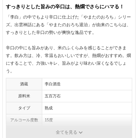
すっきりとした旨みの辛口は、熱燗でさらにハマる！
「李白」の中でもより辛口に仕上げた「やまたのおろち」シリー
ズ。出雲神話にある「やまたのおろち退治」が由来のこちらは、
すっきりとした辛口の勢いが爽快な逸品です。
辛口の中にも旨みがあり、米のふくらみを感じることができま
す。飲み方は、冷、常温もおいしいですが、熱燗がおすすめ。燗
にすることで、力強いキレ、旨みがより味わい深くなるでしょ
う。
酒蔵
李白酒造
原料米
五百万石
タイプ
熟成
アルコール度数
15度
日本酒度
＋7
全てを見る