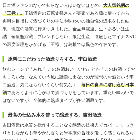
日本酒ファンのなかで知らない人はいないほどの、
大人気銘柄の
「王禄」。
王祿酒造の石原丈径さんが実家である蔵に戻ってから、
再興を目指して酒づくりの手法や味わいの独自性の追求をした結
果、現在の酒質に行きつきました。全品無濾過、生・あるいは生
詰、全量瓶貯蔵、ブレンドしない、限定生産、徹底したマイナス5℃
の温度管理をかかげる「王祿」は島根では異色の存在です。
原料にこだわった酒造りをする、李白酒造
飲むシーンで「あれ？ このお酒おいしいね」とか「このお酒ってお
もしろいね」なんていう風に話題に出ないのが理想のお酒という李
白酒造。気にならないくらい何気なく、
毎日の食卓に溶け込む日本
酒
であろうように心がけて酒づくりをしています。重たい味わいで
はないですが、全体的に熟成タイプが多い酒蔵です。
最高の仕込み水を使って醸造する、吉田酒造
吉田酒造は水質を操作することなく醸造の技術力でカバー。すっき
りとしながらも華やかな香りと米本来の旨味を優しく感じられるお