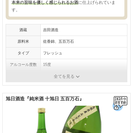
本来の旨味を優しく感じられるお酒
に仕上げられていま
す。
酒蔵
吉田酒造
原料米
佐香錦、五百万石
タイプ
フレッシュ
アルコール度数
15度
日本酒度
±0
全てを見る
旭日酒造『純米酒 十旭日 五百万石』