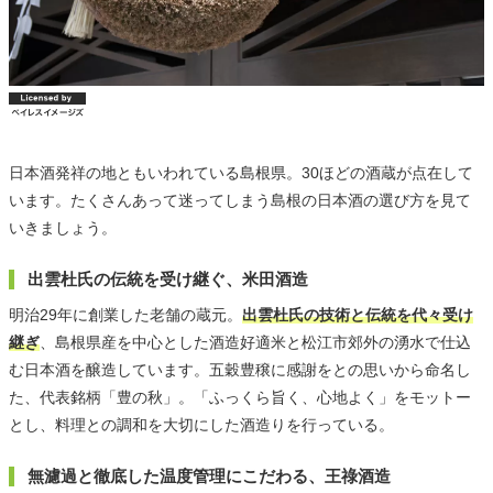
日本酒発祥の地ともいわれている島根県。30ほどの酒蔵が点在して
います。たくさんあって迷ってしまう島根の日本酒の選び方を見て
いきましょう。
出雲杜氏の伝統を受け継ぐ、米田酒造
明治29年に創業した老舗の蔵元。
出雲杜氏の技術と伝統を代々受け
継ぎ
、島根県産を中心とした酒造好適米と松江市郊外の湧水で仕込
む日本酒を醸造しています。五穀豊穣に感謝をとの思いから命名し
た、代表銘柄「豊の秋」。「ふっくら旨く、心地よく」をモットー
とし、料理との調和を大切にした酒造りを行っている。
無濾過と徹底した温度管理にこだわる、王祿酒造