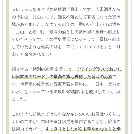
フレッシュなタイプの島根酒「月山」です。吉田酒造から
のぞむ山「月山」には、難攻不落として有名になった富田
城がありました。かつてその年の一番いい仕上がりの酒を
「月山」と名づけ、最高の酒として富田城の殿様へ献上し
ていたそうです。この歴史背景になぞらえて「殿様へ献上
していたような最高の酒を、常につくりつづける」と「月
山」と命名されました。
紹介する『特別純米酒 出雲』は、
「ワイングラスでおいし
い日本酒アワード」の最高金賞も獲得した旨口のお酒
で
す。地元産の佐香錦と五百万石を原料に、「日本一柔らか
い水」といわれている硬度0.3の超軟水を使用してつくられ
ました。
このような超軟水ではなかなかキレのいいお酒はつくりに
くいのですが、吉田酒造は水質を操作することなく醸造の
技術力でカバー。
すっきりとしながらも華やかな香りと米