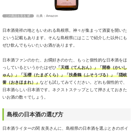
出典：Amazon
この商品を見る
日本酒発祥の地ともいわれる島根県。神々が集まって酒宴を開いた
という記載もあります。そんな島根県にはここで紹介した以外にも
ぜひ飲んでもらいたいお酒があります。
日本酒ファンのかた、お燗好きのかた、もっと個性的な日本酒をほ
っしているというかたはぜひ
「天穏（てんおん）」「開春（かいし
ゅん）」「玉櫻（たまざくら）」「扶桑鶴（ふそうづる）」「隠岐
誉（おきほまれ）」
なども試してみてください。どれも個性的で、
日本酒らしい日本酒です。ネクストステップとして押さえておきた
いお酒の数々でしょう。
島根の日本酒の選び方
日本酒ライターの関 友美さんに、島根県の日本酒を選ぶときのポイ