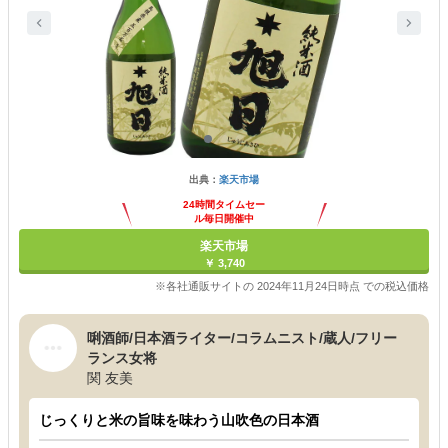
出典：
楽天市場
24時間タイムセー
ル毎日開催中
楽天市場
￥ 3,740
※各社通販サイトの 2024年11月24日時点 での税込価格
唎酒師/日本酒ライター/コラムニスト/蔵人/フリー
ランス女将
関 友美
じっくりと米の旨味を味わう山吹色の日本酒