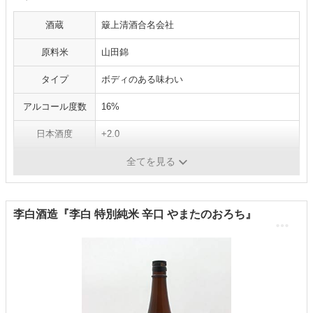
酒蔵
簸上清酒合名会社
原料米
山田錦
タイプ
ボディのある味わい
アルコール度数
16%
日本酒度
+2.0
アミノ酸度
1
全てを見る
李白酒造『李白 特別純米 辛口 やまたのおろち』