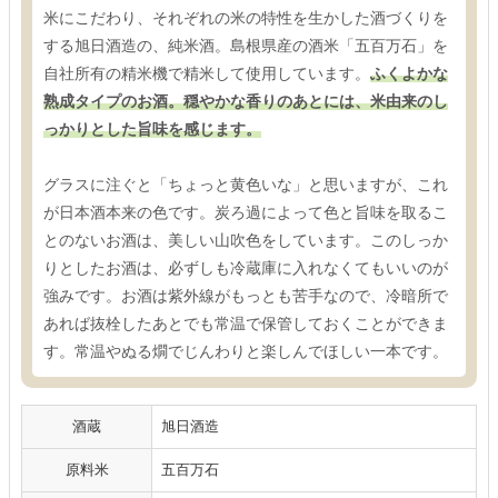
米にこだわり、それぞれの米の特性を生かした酒づくりを
する旭日酒造の、純米酒。島根県産の酒米「五百万石」を
自社所有の精米機で精米して使用しています。
ふくよかな
熟成タイプのお酒。穏やかな香りのあとには、米由来のし
っかりとした旨味を感じます。
グラスに注ぐと「ちょっと黄色いな」と思いますが、これ
が日本酒本来の色です。炭ろ過によって色と旨味を取るこ
とのないお酒は、美しい山吹色をしています。このしっか
りとしたお酒は、必ずしも冷蔵庫に入れなくてもいいのが
強みです。お酒は紫外線がもっとも苦手なので、冷暗所で
あれば抜栓したあとでも常温で保管しておくことができま
す。常温やぬる燗でじんわりと楽しんでほしい一本です。
酒蔵
旭日酒造
原料米
五百万石