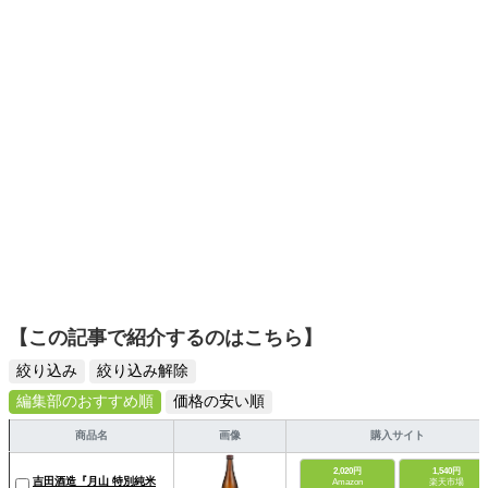
ーツ選びに自信あり。鋭い目線で商品を見極め、少しでも
日々の生活が豊かになるものを紹介します。
【この記事で紹介するのはこちら】
絞り込み
絞り込み解除
編集部のおすすめ順
価格の安い順
商品名
画像
購入サイト
2,020円
1,540円
吉田酒造『月山 特別純米
Amazon
楽天市場