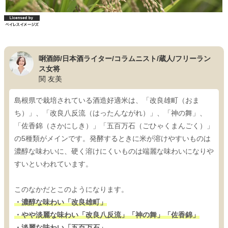
唎酒師/日本酒ライター/コラムニスト/蔵人/フリーラン
ス女将
関 友美
島根県で栽培されている酒造好適米は、「改良雄町（おま
ち）」、「改良八反流（はったんながれ）」、「神の舞」、
「佐香錦（さかにしき）」「五百万石（ごひゃくまんごく）」
の5種類がメインです。発酵するときに米が溶けやすいものは
濃醇な味わいに、硬く溶けにくいものは端麗な味わいになりや
すいといわれています。
このなかだとこのようになります。
・濃醇な味わい「改良雄町」
・やや淡麗な味わい「改良八反流」「神の舞」「佐香錦」
・淡麗な味わい「五百万石」