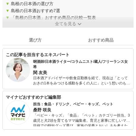
▼
島根の日本酒の選び方
▼
島根の日本酒おすすめ7選
▼
「島根の日本酒」おすすめ商品の比較一覧表
全てを見る
選び方
おすすめ商品
この記事を担当するエキスパート
唎酒師/日本酒ライター/コラムニスト/蔵人/フリーランス女
将
関 友美
日本酒アドバイザーや飲食店勤務を経て、現在は「とって
おきの1本をみつける感動を多くの人に」という想いのもと
日本酒の魅力を発信するさまざまな活動をおこなってい
る。 記事執筆、セミナーや講演、酒蔵での酒造り、各地の
マイナビおすすめナビ編集部
酒場での女将業など、あらゆる場所、あらゆる手段で日本
酒の美味しさと日本文化の豊かさ、日本の各地方の魅力を
担当：食品・ドリンク、ベビー・キッズ、ペット
伝えている。
桑野 咲良
「ベビー・キッズ」「食品」「ペット」カテゴリー担当。3
歳児と犬2頭を育てるママ編集者。育児と家事に忙しいママ
目線での時短グッズ選び、家族の栄養とおいしさを考えた
食品選び、束の間のリラックスタイムを楽しむためのスイ