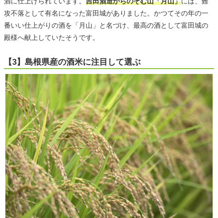
酒に仕上げられています。
吉田酒造からのぞむ山「月山」
には、難
攻不落として有名になった富田城がありました。かつてその年の一
番いい仕上がりの酒を「月山」と名づけ、最高の酒として富田城の
殿様へ献上していたそうです。
【3】島根県産の酒米に注目して選ぶ