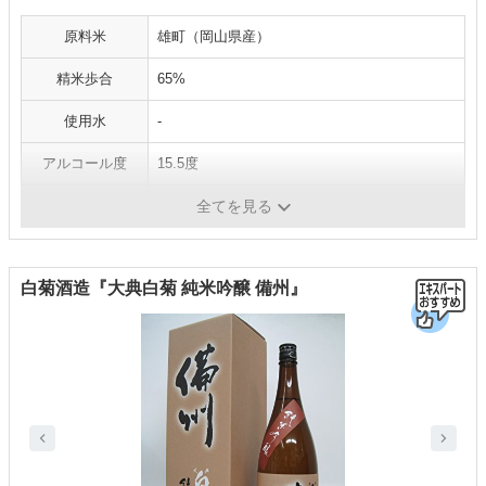
原料米
雄町（岡山県産）
精米歩合
65%
使用水
-
アルコール度
15.5度
容量
300ml、720ml、1800ml
全てを見る
白菊酒造『大典白菊 純米吟醸 備州』