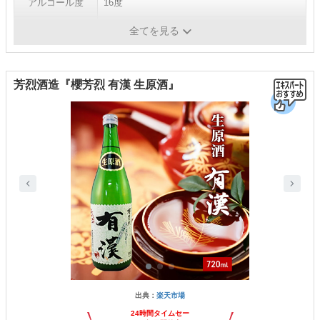
アルコール度
16度
容量
720ml、1800ml
全てを見る
芳烈酒造『櫻芳烈 有漢 生原酒』
出典：
楽天市場
24時間タイムセー