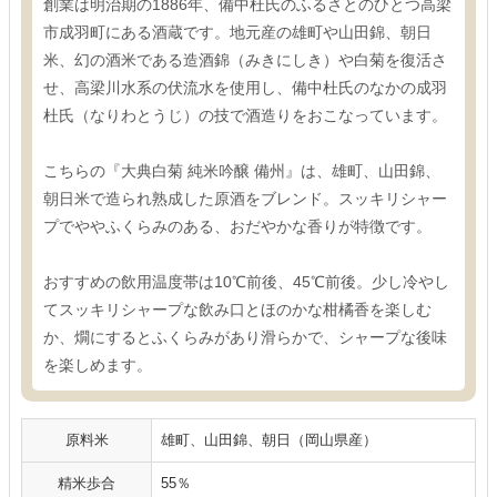
創業は明治期の1886年、備中杜氏のふるさとのひとつ高梁
市成羽町にある酒蔵です。地元産の雄町や山田錦、朝日
米、幻の酒米である造酒錦（みきにしき）や白菊を復活さ
せ、高梁川水系の伏流水を使用し、備中杜氏のなかの成羽
杜氏（なりわとうじ）の技で酒造りをおこなっています。
こちらの『大典白菊 純米吟醸 備州』は、雄町、山田錦、
朝日米で造られ熟成した原酒をブレンド。スッキリシャー
プでややふくらみのある、おだやかな香りが特徴です。
おすすめの飲用温度帯は10℃前後、45℃前後。少し冷やし
てスッキリシャープな飲み口とほのかな柑橘香を楽しむ
か、燗にするとふくらみがあり滑らかで、シャープな後味
を楽しめます。
原料米
雄町、山田錦、朝日（岡山県産）
精米歩合
55％