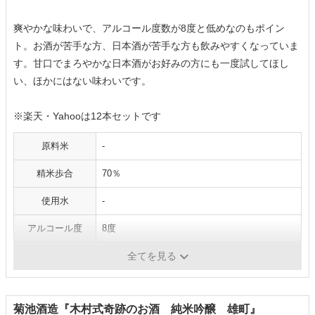
爽やかな味わいで、アルコール度数が8度と低めなのもポイン
ト。お酒が苦手な方、日本酒が苦手な方も飲みやすくなっていま
す。甘口でまろやかな日本酒がお好みの方にも一度試してほし
い、ほかにはない味わいです。
※楽天・Yahooは12本セットです
原料米
-
精米歩合
70％
使用水
-
アルコール度
8度
容量
720ml
全てを見る
菊池酒造『木村式奇跡のお酒 純米吟醸 雄町』