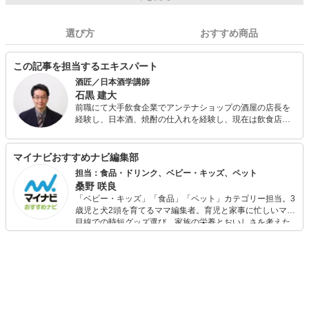
選び方
おすすめ商品
この記事を担当するエキスパート
酒匠／日本酒学講師
石黒 建大
前職にて大手飲食企業でアンテナショップの酒屋の店長を
経験し、日本酒、焼酎の仕入れを経験し、現在は飲食店に
勤務。酒匠、日本酒学講師を取得し、2011年より日本酒サ
ービス研究会の研究室専属テイスターとして活動していま
す。 また、日本酒セールスプロモーション研究会研究員、
マイナビおすすめナビ編集部
日本酒学講師として日本酒の研究と通して日本酒の魅力を
担当：食品・ドリンク、ベビー・キッズ、ペット
世に広める活動を行っています。
桑野 咲良
「ベビー・キッズ」「食品」「ペット」カテゴリー担当。3
歳児と犬2頭を育てるママ編集者。育児と家事に忙しいママ
目線での時短グッズ選び、家族の栄養とおいしさを考えた
食品選び、束の間のリラックスタイムを楽しむためのスイ
ーツ選びに自信あり。鋭い目線で商品を見極め、少しでも
日々の生活が豊かになるものを紹介します。