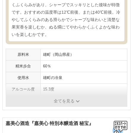
くふくらみがあり、シャープでスッキリとした後味が特徴
です。おすすめの温度帯は12℃前後、または40℃前後。冷
やしてふくらみのある滑らかでシャープな味わいと清楚な
果実香を楽しむか、ぬる燗にてやわらかくふくよかな味わ
いを楽しむかです。
原料米
雄町（岡山県産）
精米歩合
60％
使用水
雄町の冷泉
アルコール度
15.3度
容量
720ml、1800ml
全てを見る
嘉美心酒造『嘉美心 特別本醸造酒 秘宝』