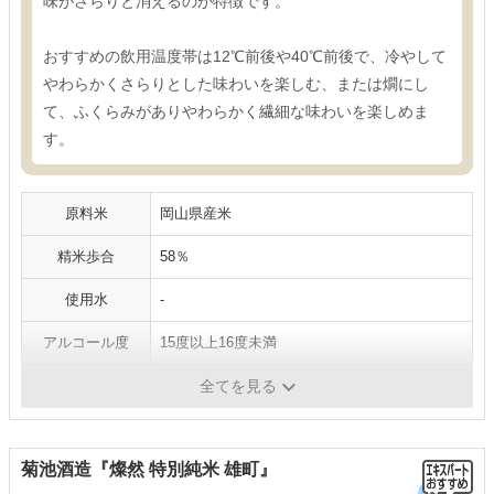
味がさらりと消えるのが特徴です。
おすすめの飲用温度帯は12℃前後や40℃前後で、冷やして
やわらかくさらりとした味わいを楽しむ、または燗にし
て、ふくらみがありやわらかく繊細な味わいを楽しめま
す。
原料米
岡山県産米
精米歩合
58％
使用水
-
アルコール度
15度以上16度未満
容量
720ml、1800ml
全てを見る
菊池酒造『燦然 特別純米 雄町』