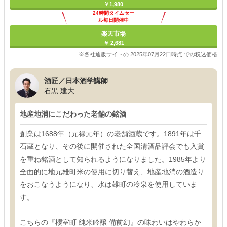
￥1,980
24時間タイムセー
ル毎日開催中
楽天市場
￥ 2,681
※各社通販サイトの 2025年07月22日時点 での税込価格
酒匠／日本酒学講師
石黒 建大
地産地消にこだわった老舗の銘酒
創業は1688年（元禄元年）の老舗酒蔵です。1891年は千
石蔵となり、その後に開催された全国清酒品評会でも入賞
を重ね銘酒として知られるようになりました。1985年より
全面的に地元雄町米の使用に切り替え、地産地消の酒造り
をおこなうようになり、水は雄町の冷泉を使用していま
す。
こちらの『櫻室町 純米吟醸 備前幻』の味わいはやわらか