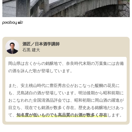
酒匠／日本酒学講師
石黒 建大
岡山県は古くからの銘醸地で、奈良時代末期の万葉集には吉備
の酒を詠んだ歌が登場しています。
また、安土桃山時代に豊臣秀吉公がおこなった醍醐の花見に
も、児島諸白の酒が登場しています。明治後期から昭和前期に
おこなわれた全国清酒品評会では、昭和初期に岡山酒の躍進が
目立ち、現在でも銘酒が数多く存在。歴史ある銘醸地だけあっ
て、
知名度が低いものでも高品質のお酒が数多く存在
します。