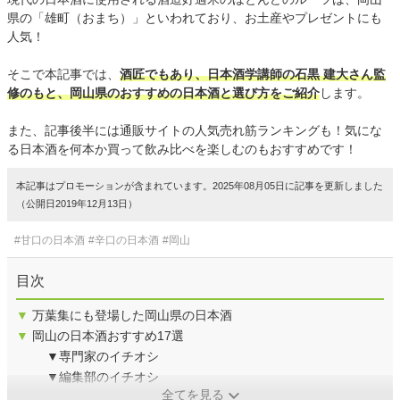
県の「雄町（おまち）」といわれており、お土産やプレゼントにも
人気！
そこで本記事では、
酒匠でもあり、日本酒学講師の石黒 建大さん監
修のもと、岡山県のおすすめの日本酒と選び方をご紹介
します。
また、記事後半には通販サイトの人気売れ筋ランキングも！気にな
る日本酒を何本か買って飲み比べを楽しむのもおすすめです！
本記事はプロモーションが含まれています。2025年08月05日に記事を更新しました
（公開日2019年12月13日）
#甘口の日本酒
#辛口の日本酒
#岡山
目次
▼
万葉集にも登場した岡山県の日本酒
▼
岡山の日本酒おすすめ17選
▼専門家のイチオシ
▼編集部のイチオシ
全てを見る