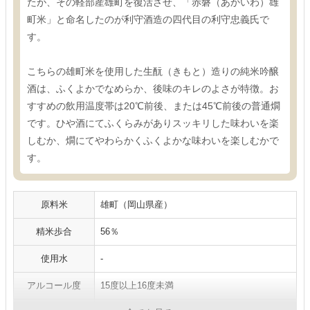
たが、その軽部産雄町を復活させ、「赤磐（あかいわ）雄
町米」と命名したのが利守酒造の四代目の利守忠義氏で
す。
こちらの雄町米を使用した生酛（きもと）造りの純米吟醸
酒は、ふくよかでなめらか、後味のキレのよさが特徴。お
すすめの飲用温度帯は20℃前後、または45℃前後の普通燗
です。ひや酒にてふくらみがありスッキリした味わいを楽
しむか、燗にてやわらかくふくよかな味わいを楽しむかで
す。
原料米
雄町（岡山県産）
精米歩合
56％
使用水
-
アルコール度
15度以上16度未満