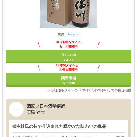
出典：
Amazon
毎日お得なタイム
セール開催中
Amazon
￥4,200
24時間タイムセー
ル毎日開催中
楽天市場
￥ 3,630
※各社通販サイトの 2025年07月22日時点 での税込価格
酒匠／日本酒学講師
石黒 建大
備中杜氏の技で仕込まれた穏やかな味わいの逸品