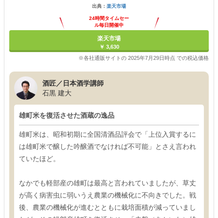
出典：
楽天市場
24時間タイムセー
ル毎日開催中
楽天市場
￥ 3,630
※各社通販サイトの 2025年7月29日時点 での税込価格
酒匠／日本酒学講師
石黒 建大
雄町米を復活させた酒蔵の逸品
雄町米は、昭和初期に全国清酒品評会で「上位入賞するに
は雄町米で醸した吟醸酒でなければ不可能」とさえ言われ
ていたほど。
なかでも軽部産の雄町は最高と言われていましたが、草丈
が高く病害虫に弱いうえ農業の機械化に不向きでした。戦
後、農業の機械化が進むとともに栽培面積が減っていまし