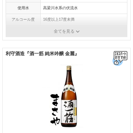
使用水
高梁川水系の伏流水
アルコール度
16度以上17度未満
容量
720ml、1800ml
全てを見る
利守酒造『酒一筋 純米吟醸 金麗』