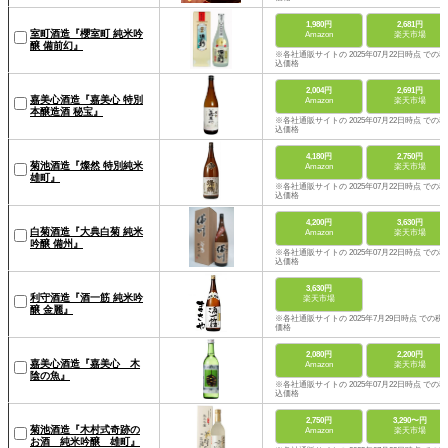
1,980円
2,681円
室町酒造『櫻室町 純米吟
Amazon
楽天市場
醸 備前幻』
※各社通販サイトの 2025年07月22日時点 での税
込価格
2,004円
2,691円
嘉美心酒造『嘉美心 特別
Amazon
楽天市場
本醸造酒 秘宝』
※各社通販サイトの 2025年07月22日時点 での税
込価格
4,180円
2,750円
菊池酒造『燦然 特別純米
Amazon
楽天市場
雄町』
※各社通販サイトの 2025年07月22日時点 での税
込価格
4,200円
3,630円
白菊酒造『大典白菊 純米
Amazon
楽天市場
吟醸 備州』
※各社通販サイトの 2025年07月22日時点 での税
込価格
3,630円
利守酒造『酒一筋 純米吟
楽天市場
醸 金麗』
※各社通販サイトの 2025年7月29日時点 での税
価格
2,080円
2,200円
嘉美心酒造『嘉美心 木
Amazon
楽天市場
陰の魚』
※各社通販サイトの 2025年07月22日時点 での税
込価格
2,750円
3,290〜円
菊池酒造『木村式奇跡の
Amazon
楽天市場
お酒 純米吟醸 雄町』