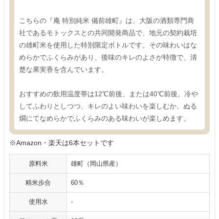
こちらの『庵 特別純米 備前雄町』は、大阪の酒類専門商
社であるモトックスとの共同開発商品で、地元の契約栽培
の雄町米を使用した特別限定ボトルです。その味わいはな
めらかでふくらみがあり、後味のキレのよさが特徴で、清
楚な果実香を含んでいます。
おすすめの飲用温度帯は12℃前後、または40℃前後。冷や
してふわりとしつつ、キレのよい味わいを楽しむか、ぬる
燗にてなめらかでふくらみのある味わいが楽しめます。
※Amazon・楽天は6本セットです
原料米
雄町（岡山県産）
精米歩合
60％
使用水
‐