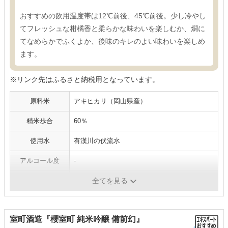
おすすめの飲用温度帯は12℃前後、45℃前後。少し冷やし
てフレッシュな柑橘香と柔らかな味わいを楽しむか、燗に
てなめらかでふくよか、後味のキレのよい味わいを楽しめ
ます。
※リンク先はふるさと納税用となっています。
原料米
アキヒカリ（岡山県産）
精米歩合
60％
使用水
有漢川の伏流水
アルコール度
-
容量
720ml、1800ml
全てを見る
室町酒造『櫻室町 純米吟醸 備前幻』