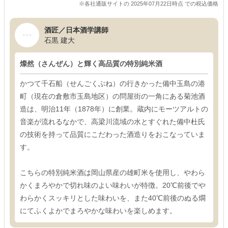
※各社通販サイトの 2025年07月22日時点 での税込価格
酒匠／日本酒学講師
石黒 建大
燦然（さんぜん）と輝く高品質の特別純米酒
かつて千石船（せんごくぶね）の行きかった備中玉島の港
町（現在の倉敷市玉島地区）の問屋街の一角にある菊池酒
造は、明治11年（1878年）に創業。蔵内にモーツアルトの
音楽が流れるなかで、高梁川流域の水とすぐれた備中杜氏
の技術を持って品質にこだわった酒造りをおこなっていま
す。
こちらの特別純米酒は岡山県産の雄町米を使用し、やわら
かくまろやかで切れ味のよい味わいが特徴。20℃前後でや
わらかくスッキリとした味わいを、また40℃前後のぬる燗
にてふくよかでまろやかな味わいを楽しめます。