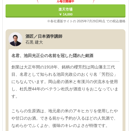
ル毎日開催中
楽天市場
￥ 14,000
※各社通販サイトの 2025年7月29日時点 での税込価格
酒匠／日本酒学講師
石黒 建大
名君、池田光正公の名前を冠した隠れた銘酒
創業は大正年間の1918年、銘柄の櫻芳烈は岡山藩主三代
目、名君として知られる池田光政公のおくり名「芳烈公」
にちなんでいます。岡山産の酒米と有漢川の伏流水を使用
し、杜氏歴44年のベテラン杜氏が酒造りをおこなっていま
す。
こちらの生原酒は、地元産の米のアキヒカリを使用したや
や甘口のお酒。できる前から予約が入るほどの人気酒で、
なめらかでふくよか、後味のキレのよさが特徴です。