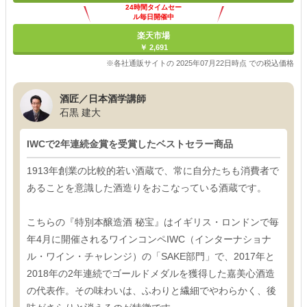
24時間タイムセー
ル毎日開催中
楽天市場
￥ 2,691
※各社通販サイトの 2025年07月22日時点 での税込価格
酒匠／日本酒学講師
石黒 建大
IWCで2年連続金賞を受賞したベストセラー商品
1913年創業の比較的若い酒蔵で、常に自分たちも消費者で
あることを意識した酒造りをおこなっている酒蔵です。
こちらの『特別本醸造酒 秘宝』はイギリス・ロンドンで毎
年4月に開催されるワインコンペIWC（インターナショナ
ル・ワイン・チャレンジ）の「SAKE部門」で、2017年と
2018年の2年連続でゴールドメダルを獲得した嘉美心酒造
の代表作。その味わいは、ふわりと繊細でやわらかく、後