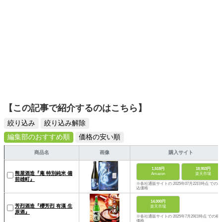
【この記事で紹介するのはこちら】
絞り込み
絞り込み解除
編集部のおすすめ順
価格の安い順
商品名
画像
購入サイト
1,518円
18,953円
熊屋酒造『庵 特別純米 備
Amazon
楽天市場
前雄町』
※各社通販サイトの 2025年07月22日時点 での税
込価格
14,000円
芳烈酒造『櫻芳烈 有漢 生
楽天市場
原酒』
※各社通販サイトの 2025年7月29日時点 での税
価格