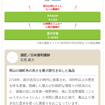
出典：
Amazon
毎日お得なタイム
セール開催中
Amazon
￥1,518
24時間タイムセー
ル毎日開催中
楽天市場
￥ 18,953
※各社通販サイトの 2025年07月22日時点 での税込価格
酒匠／日本酒学講師
石黒 建大
岡山の雄町米の良さを最大限引き出した逸品
1716年、徳川吉宗公の時代に創業され、300年以上の歴史
を誇る老舗。熟練した蔵人が伝統的な酒造りの技法のも
と、酒蔵の北に日本第一熊野神社、南に五流尊瀧院（ごり
ゅうそんりゅういん）と寺院に囲まれた地で、裏山より湧
き出た霊水を使った酒造りをおこなっています。