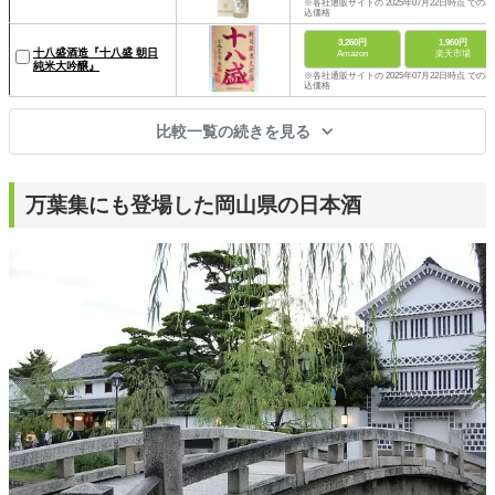
※各社通販サイトの 2025年07月22日時点 での税
込価格
3,260円
1,960円
十八盛酒造『十八盛 朝日
Amazon
楽天市場
純米大吟醸』
※各社通販サイトの 2025年07月22日時点 での税
込価格
比較一覧の続きを見る
万葉集にも登場した岡山県の日本酒