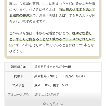
蔵は、兵庫県の東部、山々に囲まれた自然の豊かな丹波市
にあります。仕込みに使う水は、
竹田川の伏流水を源とす
る蔵内の井戸水
で、漫画「美味しんぼ」でもそのよさが紹
介された軟水の良水です。
この純米吟醸は、小鼓の定番酒のひとつ。
穏やかな香り
と、するりと飽きることなく飲めるバランスのとれた味わ
い
です。小鼓をはじめて飲んでみるときにはこの1本をぜ
ひどうぞ。
酒蔵所在地
兵庫県丹波市市島町中竹田
使用米
兵庫北錦（麹米）、五百万石（掛米）
精米歩合
麹米：50％、掛米：58％
アルコール度数
16度以上17度未満
日本酒度
-
全てを見る