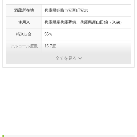
酒蔵所在地
兵庫県姫路市安富町安志
使用米
兵庫県産兵庫夢錦、兵庫県産山田錦（米麹）
精米歩合
55％
アルコール度数
15.7度
日本酒度
＋8.0
全てを見る