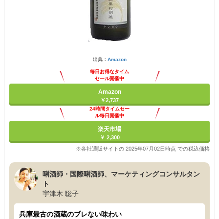
出典：
Amazon
毎日お得なタイム
セール開催中
Amazon
￥2,737
24時間タイムセー
ル毎日開催中
楽天市場
￥ 2,300
※各社通販サイトの 2025年07月02日時点 での税込価格
唎酒師・国際唎酒師、マーケティングコンサルタン
ト
宇津木 聡子
兵庫最古の酒蔵のブレない味わい