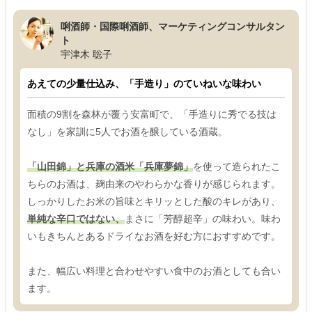
唎酒師・国際唎酒師、マーケティングコンサルタン
ト
宇津木 聡子
あえての少量仕込み、「手造り」のていねいな味わい
面積の9割を森林が覆う安富町で、「手造りに秀でる技は
なし」を家訓に5人でお酒を醸している酒蔵。
「山田錦」と兵庫の酒米「兵庫夢錦」
を使って造られたこ
ちらのお酒は、麹由来のやわらかな香りが感じられます。
しっかりしたお米の旨味とキリッとした酸のキレがあり、
単純な辛口ではない、
まさに「芳醇超辛」の味わい。味わ
いもきちんとあるドライなお酒を好む方におすすめです。
また、幅広い料理と合わせやすい食中のお酒としても合い
ます。