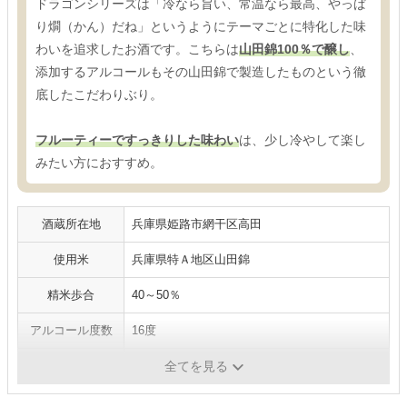
ドラゴンシリーズは「冷なら旨い、常温なら最高、やっぱ
り燗（かん）だね」というようにテーマごとに特化した味
わいを追求したお酒です。こちらは
山田錦100％で醸し
、
添加するアルコールもその山田錦で製造したものという徹
底したこだわりぶり。
フルーティーですっきりした味わい
は、少し冷やして楽し
みたい方におすすめ。
酒蔵所在地
兵庫県姫路市網干区高田
使用米
兵庫県特Ａ地区山田錦
精米歩合
40～50％
アルコール度数
16度
日本酒度
＋1
全てを見る