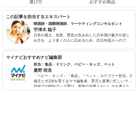
選び方
おすすめ商品
この記事を担当するエキスパート
唎酒師・国際唎酒師、マーケティングコンサルタント
宇津木 聡子
日本の風土、知恵、歴史が生み出した日本酒の魅力や楽し
み方を、より多くの人に広めるため、訪日外国人へのプラ
イベート日本酒体験、外国人・日本人向け日本酒にまつわ
るセミナーやイベントの企画を行っている。 外国人のプラ
イベート日本酒体験では、これまでに30か国以上から400
マイナビおすすめナビ編集部
人余りをお迎えしている。 日々の生活でも、カンパイは日
担当：食品・ドリンク、ベビー・キッズ、ペット
本酒、スキンケアは日本酒と酒粕で、そして朝晩の甘酒を
桑野 咲良
欠かさない。
「ベビー・キッズ」「食品」「ペット」カテゴリー担当。3
歳児と犬2頭を育てるママ編集者。育児と家事に忙しいママ
目線での時短グッズ選び、家族の栄養とおいしさを考えた
食品選び、束の間のリラックスタイムを楽しむためのスイ
ーツ選びに自信あり。鋭い目線で商品を見極め、少しでも
日々の生活が豊かになるものを紹介します。