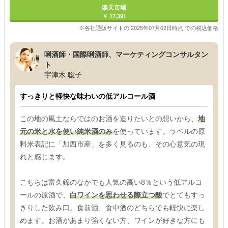
楽天市場
￥ 17,391
※各社通販サイトの 2025年07月02日時点 での税込価格
唎酒師・国際唎酒師、マーケティングコンサルタン
ト
宇津木 聡子
すっきりと軽快な味わいの低アルコール酒
この地の風土ならではのお酒を造りたいとの想いから、
地
元の米と水を使い純米酒のみ
を使っています。ラベルの原
料米表記に「加西市産」を多く見るのも、その心意気の現
れと感じます。
こちらは富久錦のなかでも人気の高い8％という低アルコ
ールの原酒で、
白ワインを思わせる際立つ酸
でとてもすっ
きりした飲み口。食前酒、食中酒のどちらでも軽快に楽し
めます。お酒があまり強くない方、ワインが好きな方にも