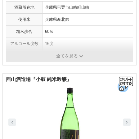
酒蔵所在地
兵庫県宍粟市山崎町山崎
使用米
兵庫県産北錦
精米歩合
60％
アルコール度数
16度
日本酒度
＋15
全てを見る
西山酒造場『小鼓 純米吟醸』