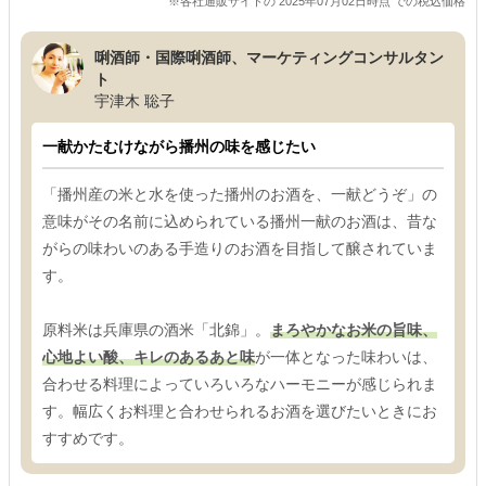
※各社通販サイトの 2025年07月02日時点 での税込価格
唎酒師・国際唎酒師、マーケティングコンサルタン
ト
宇津木 聡子
一献かたむけながら播州の味を感じたい
「播州産の米と水を使った播州のお酒を、一献どうぞ」の
意味がその名前に込められている播州一献のお酒は、昔な
がらの味わいのある手造りのお酒を目指して醸されていま
す。
原料米は兵庫県の酒米「北錦」。
まろやかなお米の旨味、
心地よい酸、キレのあるあと味
が一体となった味わいは、
合わせる料理によっていろいろなハーモニーが感じられま
す。幅広くお料理と合わせられるお酒を選びたいときにお
すすめです。