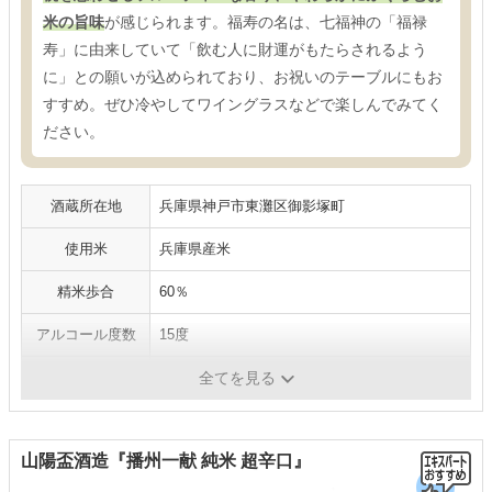
米の旨味
が感じられます。福寿の名は、七福神の「福禄
寿」に由来していて「飲む人に財運がもたらされるよう
に」との願いが込められており、お祝いのテーブルにもお
すすめ。ぜひ冷やしてワイングラスなどで楽しんでみてく
ださい。
酒蔵所在地
兵庫県神戸市東灘区御影塚町
使用米
兵庫県産米
精米歩合
60％
アルコール度数
15度
日本酒度
＋2
全てを見る
山陽盃酒造『播州一献 純米 超辛口』