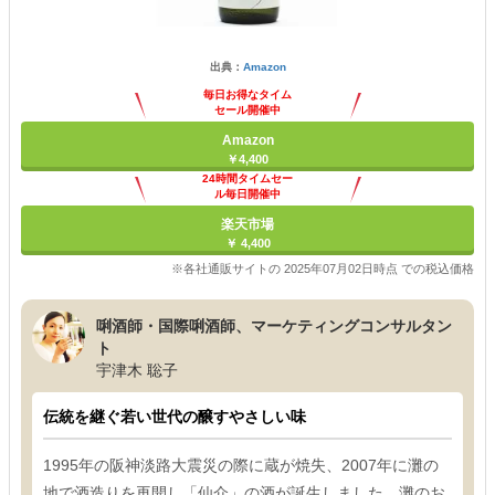
出典：
Amazon
毎日お得なタイム
セール開催中
Amazon
￥4,400
24時間タイムセー
ル毎日開催中
楽天市場
￥ 4,400
※各社通販サイトの 2025年07月02日時点 での税込価格
唎酒師・国際唎酒師、マーケティングコンサルタン
ト
宇津木 聡子
伝統を継ぐ若い世代の醸すやさしい味
1995年の阪神淡路大震災の際に蔵が焼失、2007年に灘の
地で酒造りを再開し「仙介」の酒が誕生しました。灘のお