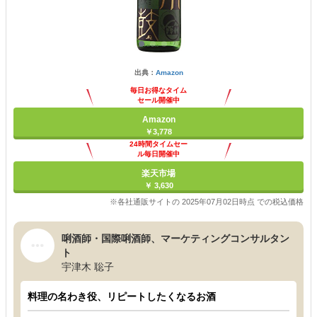
出典：
Amazon
毎日お得なタイム
セール開催中
Amazon
￥3,778
24時間タイムセー
ル毎日開催中
楽天市場
￥ 3,630
※各社通販サイトの 2025年07月02日時点 での税込価格
唎酒師・国際唎酒師、マーケティングコンサルタン
ト
宇津木 聡子
料理の名わき役、リピートしたくなるお酒