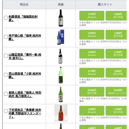
商品名
画像
購入サイト
2,737円
2,300円
剣菱酒造『瑞穂黒松剣
Amazon
楽天市場
菱』
※各社通販サイトの 2025年07月02日時点 での税
込価格
2,847円
1,999円
神戸酒心館『福寿 純米吟
Amazon
楽天市場
醸』
※各社通販サイトの 2025年07月02日時点 での税
込価格
3,000円
2,750円
山陽盃酒造『播州一献 純
Amazon
楽天市場
米 超辛口』
※各社通販サイトの 2025年07月02日時点 での税
込価格
3,778円
3,630円
西山酒造場『小鼓 純米吟
Amazon
楽天市場
醸』
※各社通販サイトの 2025年07月02日時点 での税
込価格
18,994円
19,818円
都美人酒造『都美人 特別
楽天市場
Yahoo!ショッピング
純米 風乃都美人』
※各社通販サイトの 2026年1月14日時点 での税
価格
2,640円
1,760円
下村酒造店『奥播磨 純米
Amazon
楽天市場
吟醸 芳醇超辛スタンダー
ド』
※各社通販サイトの 2025年07月02日時点 での税
込価格
4,400円
4,400円