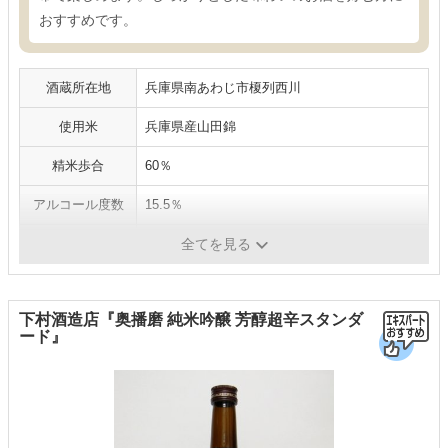
おすすめです。
酒蔵所在地
兵庫県南あわじ市榎列西川
使用米
兵庫県産山田錦
精米歩合
60％
アルコール度数
15.5％
日本酒度
＋3.0
全てを見る
下村酒造店『奥播磨 純米吟醸 芳醇超辛スタンダ
ード』