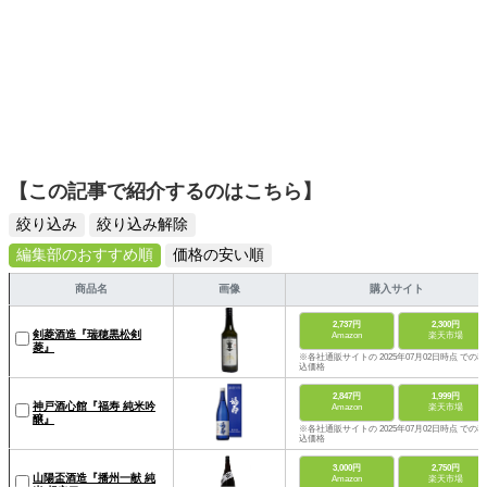
【この記事で紹介するのはこちら】
絞り込み
絞り込み解除
編集部のおすすめ順
価格の安い順
商品名
画像
購入サイト
2,737円
2,300円
剣菱酒造『瑞穂黒松剣
Amazon
楽天市場
菱』
※各社通販サイトの 2025年07月02日時点 での税
込価格
2,847円
1,999円
神戸酒心館『福寿 純米吟
Amazon
楽天市場
醸』
※各社通販サイトの 2025年07月02日時点 での税
込価格
3,000円
2,750円
山陽盃酒造『播州一献 純
Amazon
楽天市場