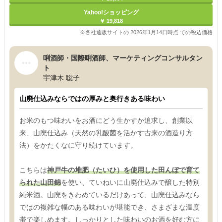
Yahoo!ショッピング
￥ 19,818
※各社通販サイトの 2026年1月14日時点 での税込価格
唎酒師・国際唎酒師、マーケティングコンサルタン
ト
宇津木 聡子
山廃仕込みならではの厚みと奥行きある味わい
お米のもつ味わいをお酒にどう生かすか追求し、創業以
来、山廃仕込み（天然の乳酸菌を活かす古来の酒造り方
法）をかたくなに守り続けています。
こちらは
神戸牛の堆肥（たいひ）を使用した田んぼで育て
られた山田錦
を使い、ていねいに山廃仕込みで醸した特別
純米酒。山廃をきわめているだけあって、山廃仕込みなら
ではの複雑な幅のある味わいが堪能でき、さまざまな温度
帯で楽しめます。しっかりとした味わいのお酒を好む方に