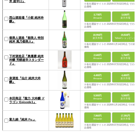
米 超辛口』
※各社通販サイトの 2025年07月02日時点 での税
込価格
3,778円
3,630円
西山酒造場『小鼓 純米吟
Amazon
楽天市場
醸』
※各社通販サイトの 2025年07月02日時点 での税
込価格
18,994円
19,818円
都美人酒造『都美人 特別
楽天市場
Yahoo!ショッピング
純米 風乃都美人』
※各社通販サイトの 2026年1月14日時点 での税
価格
2,640円
1,760円
下村酒造店『奥播磨 純米
Amazon
楽天市場
吟醸 芳醇超辛スタンダー
ド』
※各社通販サイトの 2025年07月02日時点 での税
込価格
4,400円
4,400円
泉酒造『仙介 純米大吟
Amazon
楽天市場
醸』
※各社通販サイトの 2025年07月02日時点 での税
込価格
5,500円
5,500円
本田商店『龍力 大吟醸 ド
Amazon
楽天市場
ラゴン Episode1』
※各社通販サイトの 2026年1月14日時点 での税
価格
7,860円
17,391円
Amazon
楽天市場
富久錦『純米 Fu.』
※各社通販サイトの 2025年07月02日時点 での税
込価格