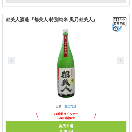
都美人酒造『都美人 特別純米 風乃都美人』
出典：
楽天市場
24時間タイムセー
ル毎日開催中
楽天市場
￥ 18,994