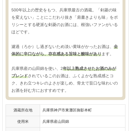
500年以上の歴史をもつ、兵庫県最古の酒蔵。「剣菱の味
を変えない」ことにこだわり抜き「肩書きよりも味」をポ
リシーとする硬派な剣菱のお酒には、根強いファンがいる
ほどです。
濾過（ろか）し過ぎないため淡い黄味がかったお酒は、
全
体的に辛口ながら、存在感ある旨味と酸味があり
ます。
兵庫県産の山田錦を使い、2
年以上熟成させたお酒のみが
ブレンド
されているこのお酒は、ふくよかな熟成感とコ
ク、きわ立つキレのよさが楽しめ、骨太で旨口な味わいの
お酒を好む方におすすめです。
酒蔵所在地
兵庫県神戸市東灘区御影本町
使用米
兵庫県産山田錦