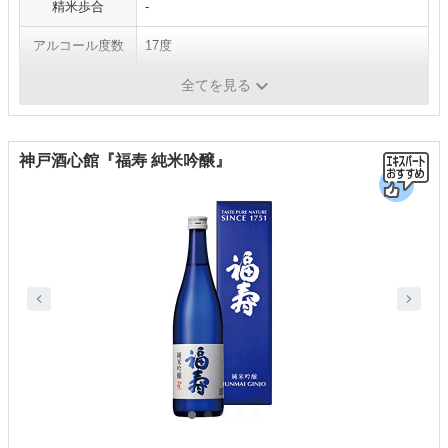
精米歩合
-
アルコール度数
17度
日本酒度
-
全てを見る
神戸酒心館『福寿 純米吟醸』