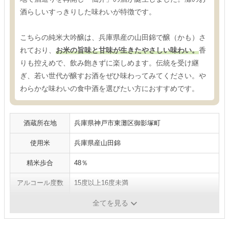
酒らしいすっきりした味わいが特徴です。
こちらの純米大吟醸は、兵庫県産の山田錦で醸（かも）さ
れており、
お米の旨味と甘味が生きたやさしい味わい。
香
りも控えめで、飲み飽きずに楽しめます。伝統を受け継
ぎ、若い世代が醸すお酒をぜひ味わってみてください。や
わらかな味わいの食中酒を選びたい方におすすめです。
酒蔵所在地
兵庫県神戸市東灘区御影塚町
使用米
兵庫県産山田錦
精米歩合
48％
アルコール度数
15度以上16度未満
日本酒度
±0
全てを見る