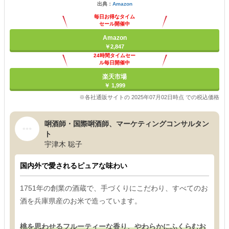
出典：
Amazon
毎日お得なタイム
セール開催中
Amazon
￥2,847
24時間タイムセー
ル毎日開催中
楽天市場
￥ 1,999
※各社通販サイトの 2025年07月02日時点 での税込価格
唎酒師・国際唎酒師、マーケティングコンサルタン
ト
宇津木 聡子
国内外で愛されるピュアな味わい
1751年の創業の酒蔵で、手づくりにこだわり、すべてのお
酒を兵庫県産のお米で造っています。
桃を思わせるフルーティーな香り、やわらかにふくらむお