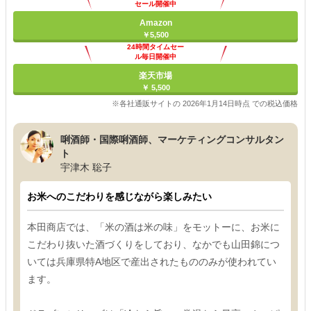
セール開催中
Amazon
￥5,500
24時間タイムセー
ル毎日開催中
楽天市場
￥ 5,500
※各社通販サイトの 2026年1月14日時点 での税込価格
唎酒師・国際唎酒師、マーケティングコンサルタン
ト
宇津木 聡子
お米へのこだわりを感じながら楽しみたい
本田商店では、「米の酒は米の味」をモットーに、お米に
こだわり抜いた酒づくりをしており、なかでも山田錦につ
いては兵庫県特A地区で産出されたもののみが使われてい
ます。