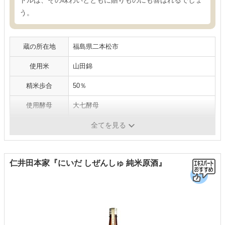
う。
蔵の所在地
福島県二本松市
使用米
山田錦
精米歩合
50％
使用酵母
大七酵母
アルコール度数
15度
全てを見る
仁井田本家『にいだ しぜんしゅ 純米原酒』