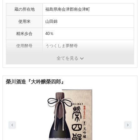
蔵の所在地
福島県南会津郡南会津町
使用米
山田錦
精米歩合
40％
使用酵母
うつくしま夢酵母
アルコール度数
16.3度
全てを見る
榮川酒造『大吟醸榮四郎』