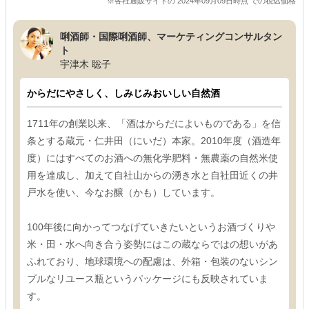
※各社通販サイトの 2024年09月09日時点 での税込価格
唎酒師・国際唎酒師、マーケティングコンサルタン
ト
宇津木 聡子
からだにやさしく、しみじみおいしい自然酒
1711年の創業以来、「酒はからだによいものである」を信
条とする蔵元・仁井田（にいだ）本家。2010年度（酒造年
度）にはすべてのお酒への無化学肥料・無農薬の自然米使
用を達成し、加えて自社山からの湧き水と自社田近くの井
戸水を使い、今なお醸（かも）しています。
100年後に向かってつなげていきたいというお酒づくりや
米・田・水へ向き合う姿勢にはこの蔵ならではの想いがあ
ふれており、地球環境への配慮は、外箱・包装のないシン
プルなリユース瓶というパッケージにも反映されていま
す。