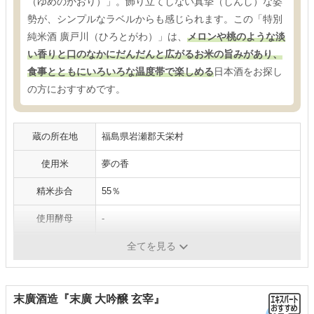
（ゆめのかおり）」。飾り立てしない真摯（しんし）な姿
勢が、シンプルなラベルからも感じられます。この「特別
純米酒 廣戸川（ひろとがわ）」は、
メロンや桃のような淡
い香りと口のなかにだんだんと広がるお米の旨みがあり、
食事とともにいろいろな温度帯で楽しめる
日本酒をお探し
の方におすすめです。
蔵の所在地
福島県岩瀬郡天栄村
使用米
夢の香
精米歩合
55％
使用酵母
-
アルコール度数
16度
全てを見る
末廣酒造『末廣 大吟醸 玄宰』