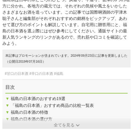
方に分かれ、各地方の蔵元では、それぞれの気候や風土をいかした
さまざまなお酒を造っています。この記事では国際唎酒師の宇津木
聡子さんと編集部がそれぞれおすすめの銘柄をピックアップ、あわ
せて選び方のポイントも解説しています。自宅用に贈答用にと、福
島の日本酒を選ぶ際にはぜひ参考にしてください。通販サイトの最
新人気ランキングのリンクがあるので、売れ筋や口コミを確認して
みよう。
本記事はプロモーションが含まれています。2024年09月23日に記事を更新しました
（公開日2019年07月16日）
#甘口の日本酒
#辛口の日本酒
#福島
目次
▼
福島の日本酒のおすすめ19選
▼
「福島の日本酒」おすすめ商品の比較一覧表
▼
福島の日本酒の特徴
▼
福島の日本酒の選び方
全てを見る