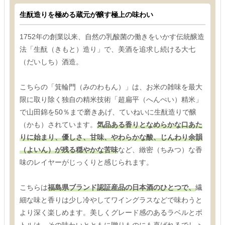
生酛造りを極める蔵元が醸す極上の味わい
1752年の創業以来、自然の乳酸菌の働きをいかす伝統醸造
法「生酛（きもと）造り」で、美酒を追求し続ける大七
（だいしち）酒造。
こちらの「箕輪門（みのわもん）」は、お米の雑味を最大
限に取り除く独自の精米技術「超扁平（へんぺい）精米」
で山田錦を50％まで磨きあげ、ていねいに生酛造りで醸
（かも）されています。
気品ある香りとなめらかな口あた
りに始まり、優しさ、甘味、やわらかな酸、じんわり余韻
（よいん）が残る穏やかな苦味
など、緻密（ちみつ）な香
味のレイヤーがじっくりと感じられます。
こちらは
福島県ブランド認証産品の日本酒のひとつで、
繊
細な味と香りは少し冷やしてワイングラスなどで味わうと
より深く楽しめます。美しくグレード感のあるラベルとボ
トルは、その味わいとともに贈りものにも喜ばれるでしょ