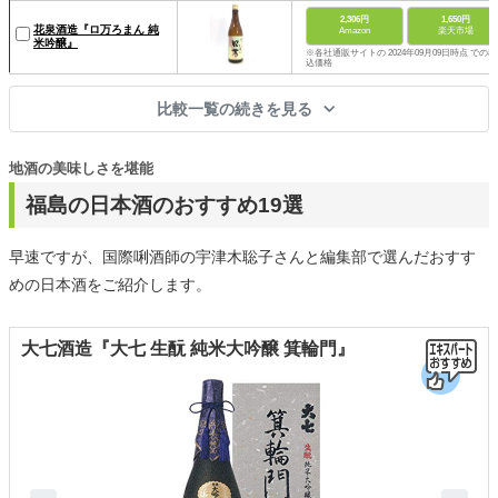
2,306円
1,650円
花泉酒造『ロ万ろまん 純
Amazon
楽天市場
米吟醸』
※各社通販サイトの 2024年09月09日時点 での税
込価格
比較一覧の続きを見る
地酒の美味しさを堪能
福島の日本酒のおすすめ19選
早速ですが、国際唎酒師の宇津木聡子さんと編集部で選んだおすす
めの日本酒をご紹介します。
大七酒造『大七 生酛 純米大吟醸 箕輪門』