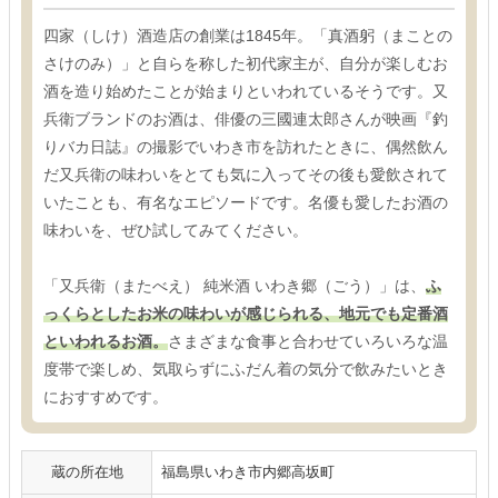
四家（しけ）酒造店の創業は1845年。「真酒躬（まことの
さけのみ）」と自らを称した初代家主が、自分が楽しむお
酒を造り始めたことが始まりといわれているそうです。又
兵衛ブランドのお酒は、俳優の三國連太郎さんが映画『釣
りバカ日誌』の撮影でいわき市を訪れたときに、偶然飲ん
だ又兵衛の味わいをとても気に入ってその後も愛飲されて
いたことも、有名なエピソードです。名優も愛したお酒の
味わいを、ぜひ試してみてください。
「又兵衛（またべえ） 純米酒 いわき郷（ごう）」は、
ふ
っくらとしたお米の味わいが感じられる、地元でも定番酒
といわれるお酒。
さまざまな食事と合わせていろいろな温
度帯で楽しめ、気取らずにふだん着の気分で飲みたいとき
におすすめです。
蔵の所在地
福島県いわき市内郷高坂町