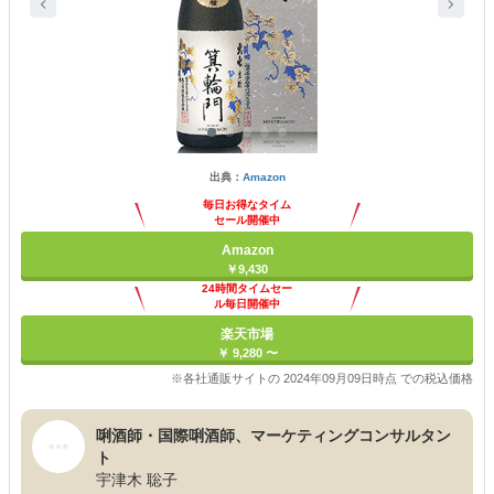
出典：
Amazon
毎日お得なタイム
セール開催中
Amazon
￥9,430
24時間タイムセー
ル毎日開催中
楽天市場
￥ 9,280 〜
※各社通販サイトの 2024年09月09日時点 での税込価格
唎酒師・国際唎酒師、マーケティングコンサルタン
ト
宇津木 聡子