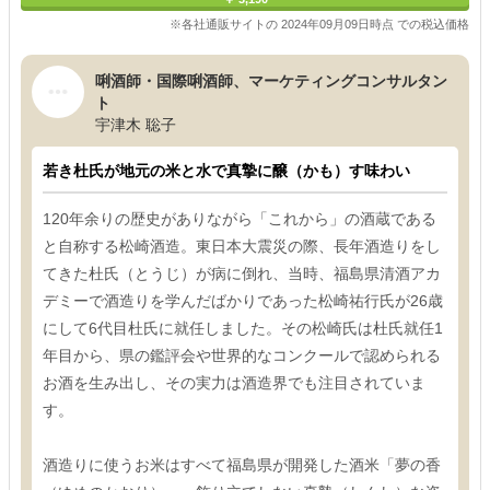
※各社通販サイトの 2024年09月09日時点 での税込価格
唎酒師・国際唎酒師、マーケティングコンサルタン
ト
宇津木 聡子
若き杜氏が地元の米と水で真摯に醸（かも）す味わい
120年余りの歴史がありながら「これから」の酒蔵である
と自称する松崎酒造。東日本大震災の際、長年酒造りをし
てきた杜氏（とうじ）が病に倒れ、当時、福島県清酒アカ
デミーで酒造りを学んだばかりであった松崎祐行氏が26歳
にして6代目杜氏に就任しました。その松崎氏は杜氏就任1
年目から、県の鑑評会や世界的なコンクールで認められる
お酒を生み出し、その実力は酒造界でも注目されていま
す。
酒造りに使うお米はすべて福島県が開発した酒米「夢の香