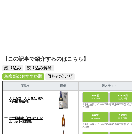
【この記事で紹介するのはこちら】
絞り込み
絞り込み解除
編集部のおすすめ順
価格の安い順
商品名
画像
購入サイト
9,430円
9,280〜円
大七酒造『大七 生酛 純米
Amazon
楽天市場
大吟醸 箕輪門』
※各社通販サイトの 2024年09月09日時点 での税
込価格
3,830円
3,300円
仁井田本家『にいだ しぜ
Amazon
楽天市場
んしゅ 純米原酒』
※各社通販サイトの 2024年09月09日時点 での税
込価格