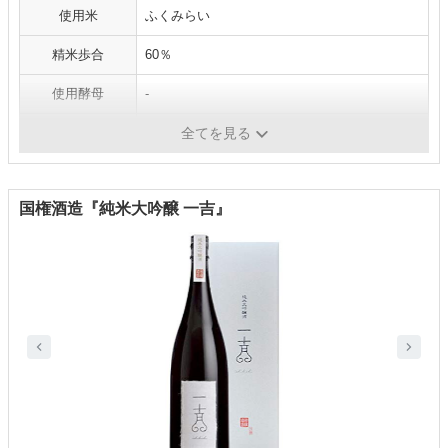
使用米
ふくみらい
精米歩合
60％
使用酵母
-
アルコール度数
15度
全てを見る
国権酒造『純米大吟醸 一吉』