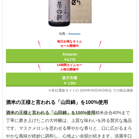
出典：
Amazon
毎日お得なタイム
セール開催中
Amazon
￥5,775
24時間タイムセー
ル毎日開催中
楽天市場
￥ 7,591
※各社通販サイトの 2024年09月09日時点 での税込価格
酒米の王様と言われる「山田錦」を100%使用
酒米の王様と言われる「山田錦」を100%使用
精米歩合40%まで
丁寧に磨き上げたこの大吟醸は、上質な味わいを誇る贅沢な逸品
です。マスクメロンを思わせる華やかな香りと、口に広がるまろ
やかな風味が絶妙に調和し、心地よい余韻が続きます。淡麗辛口