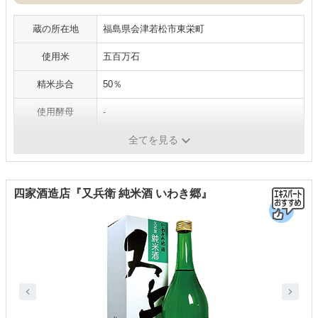
蔵の所在地
福島県会津若松市東栄町
使用米
五百万石
精米歩合
50％
使用酵母
-
アルコール度数
16度
全てを見る
四家酒造店『又兵衛 純米酒 いわき郷』