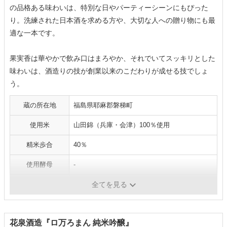
の品格ある味わいは、特別な日やパーティーシーンにもぴった
り。洗練された日本酒を求める方や、大切な人への贈り物にも最
適な一本です。
果実香は華やかで飲み口はまろやか、それでいてスッキリとした
味わいは、酒造りの技が創業以来のこだわりが成せる技でしょ
う。
蔵の所在地
福島県耶麻郡磐梯町
使用米
山田錦（兵庫・会津）100％使用
精米歩合
40％
使用酵母
‐
アルコール度数
16度
全てを見る
花泉酒造『ロ万ろまん 純米吟醸』