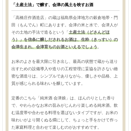
「土産土法」で醸す、会津の風土を映すお酒
「高橋庄作酒造店」の蔵は福島県会津地方の穀倉地帯・門
田（もんでん）町にあります。会津の米と水で、会津人が
その土地の手法で造るという「
土産土法（どさんどほ
う）」を信条に醸しだされるお酒は、生粋（きっすい）の
会津生まれ、会津育ちのお酒といえるでしょう
。
お米のよさを最大限に引き出し、最高の状態で蔵から送り
出すための設備導入や造りの工程管理に妥協を許さない緻
密な酒造りは、シンプルでありながら、優しさや品格、上
質が感じられる味わいを醸しています。
定番のこちら「純米酒 会津娘」は、ほんのりとした香り
で、やわらかなお米の旨みがじんわり楽しめる純米酒。飲
む温度帯や合わせる料理を選ばないタイプですが、お米の
味わいがより開くぬる燗にして、ちょっと手をかけて作っ
た家庭料理と合わせて楽しむのがおすすめです。