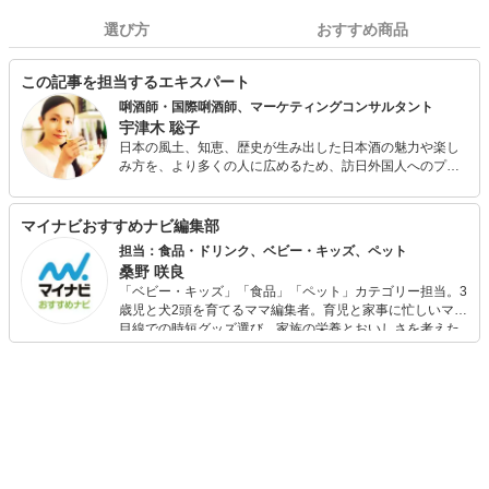
選び方
おすすめ商品
この記事を担当するエキスパート
唎酒師・国際唎酒師、マーケティングコンサルタント
宇津木 聡子
日本の風土、知恵、歴史が生み出した日本酒の魅力や楽し
み方を、より多くの人に広めるため、訪日外国人へのプラ
イベート日本酒体験、外国人・日本人向け日本酒にまつわ
るセミナーやイベントの企画を行っている。 外国人のプラ
イベート日本酒体験では、これまでに30か国以上から400
マイナビおすすめナビ編集部
人余りをお迎えしている。 日々の生活でも、カンパイは日
担当：食品・ドリンク、ベビー・キッズ、ペット
本酒、スキンケアは日本酒と酒粕で、そして朝晩の甘酒を
桑野 咲良
欠かさない。
「ベビー・キッズ」「食品」「ペット」カテゴリー担当。3
歳児と犬2頭を育てるママ編集者。育児と家事に忙しいママ
目線での時短グッズ選び、家族の栄養とおいしさを考えた
食品選び、束の間のリラックスタイムを楽しむためのスイ
ーツ選びに自信あり。鋭い目線で商品を見極め、少しでも
日々の生活が豊かになるものを紹介します。