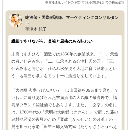
※各社通販サイトの 2024年09月09日時点 での税込価格
唎酒師・国際唎酒師、マーケティングコンサルタン
ト
宇津木 聡子
繊細でありながら、貫禄と風格のある味わい
末廣（すえひろ）酒造では1850年の創業以来、「一、天然
の旨い仕込み水」「二、伝承される会津杜氏の匠」「三、
仕込み水と同じ水、仕込み水が湧く大地に育つ酒米」とい
う「地酒三か条」をモットーに酒造りをしています。
「大吟醸 玄宰（げんさい）」は山田錦を35％まで磨き、て
いねいに造りあげられた末廣酒造の大吟醸の最高峰で、福
島県ブランド認証酒でもあります。また、「玄宰」の名に
は、1780年代の「天明の大飢饉（ききん）」で窮した藩の
農村や経済の復興のため「寛政（かんせい）の改革」の一
翼を担った家老「田中三郎兵衛玄宰（たなかさぶろうべえ