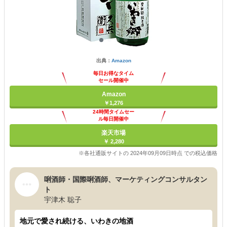
出典：
Amazon
毎日お得なタイム
セール開催中
Amazon
￥1,276
24時間タイムセー
ル毎日開催中
楽天市場
￥ 2,280
※各社通販サイトの 2024年09月09日時点 での税込価格
唎酒師・国際唎酒師、マーケティングコンサルタン
ト
宇津木 聡子
地元で愛され続ける、いわきの地酒