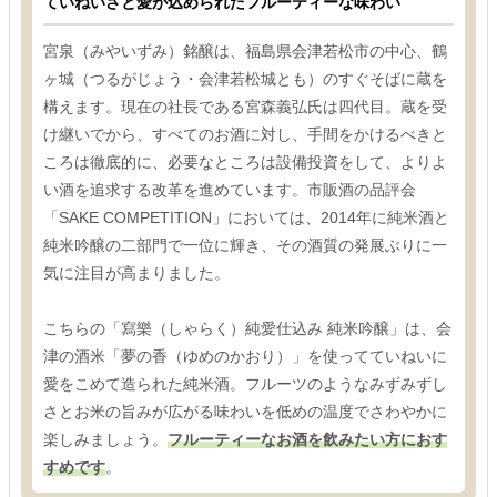
ていねいさと愛が込められたフルーティーな味わい
宮泉（みやいずみ）銘醸は、福島県会津若松市の中心、鶴
ヶ城（つるがじょう・会津若松城とも）のすぐそばに蔵を
構えます。現在の社長である宮森義弘氏は四代目。蔵を受
け継いでから、すべてのお酒に対し、手間をかけるべきと
ころは徹底的に、必要なところは設備投資をして、よりよ
い酒を追求する改革を進めています。市販酒の品評会
「SAKE COMPETITION」においては、2014年に純米酒と
純米吟醸の二部門で一位に輝き、その酒質の発展ぶりに一
気に注目が高まりました。
こちらの「寫樂（しゃらく）純愛仕込み 純米吟醸」は、会
津の酒米「夢の香（ゆめのかおり）」を使ってていねいに
愛をこめて造られた純米酒。フルーツのようなみずみずし
さとお米の旨みが広がる味わいを低めの温度でさわやかに
楽しみましょう。
フルーティーなお酒を飲みたい方におす
すめです
。