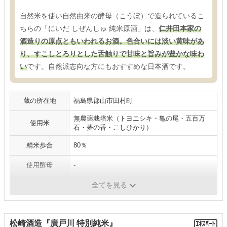
自然米を使い自然由来の酵母（こうぼ）で造られているこ
ちらの「にいだ しぜんしゅ 純米原酒」は、
仁井田本家の
酒造りの原点ともいわれるお酒。色合いには淡い黄味があ
り、すこしとろりとした舌触りで甘味と旨みが豊かな味わ
い
です。自然派志向な方にもおすすめな日本酒です。
蔵の所在地
福島県郡山市田村町
無農薬栽培米（トヨニシキ・亀の尾・五百万
使用米
石・夢の香・こしひかり）
精米歩合
80％
使用酵母
-
アルコール度数
16.5度
全てを見る
松崎酒造『廣戸川 特別純米』