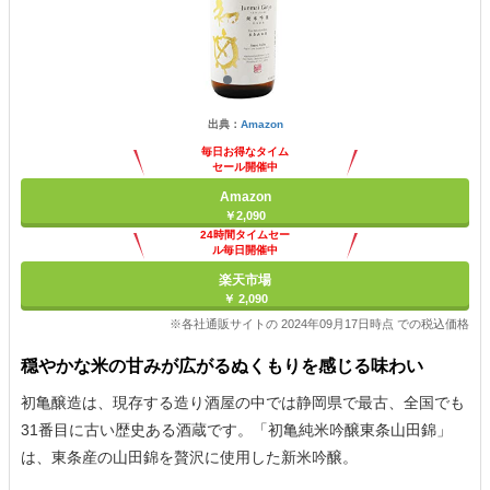
出典：
Amazon
毎日お得なタイム
セール開催中
Amazon
￥2,090
24時間タイムセー
ル毎日開催中
楽天市場
￥ 2,090
※各社通販サイトの 2024年09月17日時点 での税込価格
穏やかな米の甘みが広がるぬくもりを感じる味わい
初亀醸造は、現存する造り酒屋の中では静岡県で最古、全国でも
31番目に古い歴史ある酒蔵です。「初亀純米吟醸東条山田錦」
は、東条産の山田錦を贅沢に使用した新米吟醸。