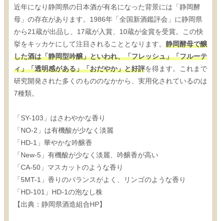
近年になり静岡県の日本酒が有名になった背景には「静岡酵
母」の存在があります。1986年「全国新酒鑑評会」に静岡県
から21蔵が出品し、17蔵が入賞、10蔵が金賞を受賞。この快
挙をキッカケにして注目されることとなります。
静岡酵母で醸
した酒は「静岡型吟醸」といわれ、「フレッシュ」「フルーテ
ィ」「透明感がある」「おだやか」と好評
を得ます。これまで
研究開発された多くのもののなかから、実用化されているのは
7種類。
「SY-103」はさわやかな香り
「NO-2」は有機酸が少なく淡麗
「HD-1」華やかな吟醸香
「New-5」有機酸が少なく淡麗、吟醸香が高い
「CA-50」マスカットのような香り
「5MT-1」香りのバランスがよく、リンゴのような香り
「HD-101」HD-1の泡なし株
【出典：静岡県酒造組合HP】