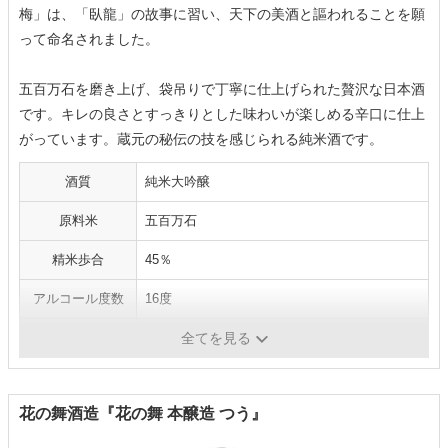
梅」は、「臥龍」の故事に習い、天下の美酒と謳われることを願
って命名されました。
五百万石を磨き上げ、袋吊りで丁寧に仕上げられた贅沢な日本酒
です。キレの良さとすっきりとした味わいが楽しめる辛口に仕上
がっています。蔵元の秘伝の技を感じられる純米酒です。
酒質
純米大吟醸
原料米
五百万石
精米歩合
45％
アルコール度数
16度
内容量
720ml
全てを見る
花の舞酒造『花の舞 本醸造 つう』