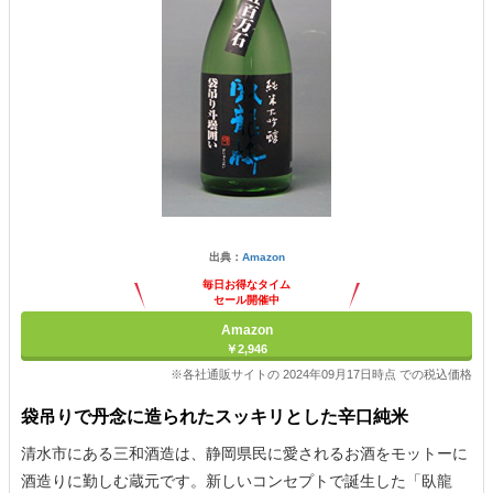
出典：
Amazon
毎日お得なタイム
セール開催中
Amazon
￥2,946
※各社通販サイトの 2024年09月17日時点 での税込価格
袋吊りで丹念に造られたスッキリとした辛口純米
清水市にある三和酒造は、静岡県民に愛されるお酒をモットーに
酒造りに勤しむ蔵元です。新しいコンセプトで誕生した「臥龍