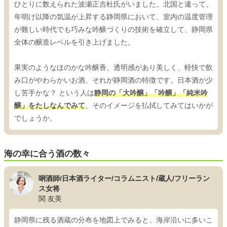
ひとりに数えられた波瀬正吉杜氏がいました。北国と違って、
年明け以降の気温が上昇する静岡県において、室内の温度管理
が難しい時代でも巧みな吟醸づくりの技術を確立して、静岡県
全体の醸造レベルを引き上げました。
果実のようなほのかな吟醸香、透明感があり美しく、軽快で飲
み口がやわらかいお酒、それが静岡酒の特徴です。日本酒が少
し苦手かな？ という人は
静岡の「大吟醸」「吟醸」「純米吟
醸」をたしなんでみて
、そのイメージを払拭してみてはいかが
でしょうか。
海の幸に合う酒の数々
唎酒師/日本酒ライター/コラムニスト/蔵人/フリーラン
ス女将
関 友美
静岡県に残る酒蔵の分布を地図上でみると、海岸沿いに多いこ