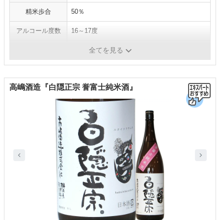
精米歩合
50％
アルコール度数
16～17度
内容量
720ml
全てを見る
高嶋酒造『白隠正宗 誉富士純米酒』