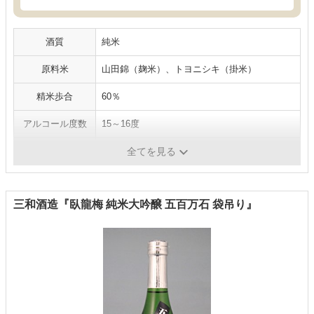
酒質
純米
原料米
山田錦（麹米）、トヨニシキ（掛米）
精米歩合
60％
アルコール度数
15～16度
内容量
1800ml
全てを見る
三和酒造『臥龍梅 純米大吟醸 五百万石 袋吊り』