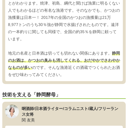
とがわかります。焼津、初島、綱代と聞けば漁業に明るくない
人でもわかるほどの有名な漁港です。そのなかでも、かつおの
漁獲量は日本一！ 2017年の全国のかつおの漁獲量は21万
8,977トンのうち30％強が静岡で水揚げされたものです。遠洋
の一本釣りに関しても同様で、全国の約35％を静岡に頼って
います。
地元の名産と日本酒は切っても切れない関係にあります。
静岡
のお酒は、かつおの臭みも消してくれる、おだやかでさわやか
なものが多い
のです。そんな漁港近くの酒蔵でつくられたお酒
をぜひ味わってみてください。
技術を支える「静岡酵母」
唎酒師/日本酒ライター/コラムニスト/蔵人/フリーラン
ス女将
関 友美