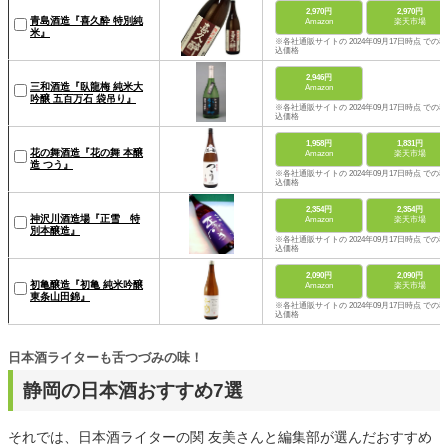
2,970円
2,970円
青島酒造『喜久酔 特別純
Amazon
楽天市場
米』
※各社通販サイトの 2024年09月17日時点 での税
込価格
2,946円
三和酒造『臥龍梅 純米大
Amazon
吟醸 五百万石 袋吊り』
※各社通販サイトの 2024年09月17日時点 での税
込価格
1,958円
1,831円
花の舞酒造『花の舞 本醸
Amazon
楽天市場
造 つう』
※各社通販サイトの 2024年09月17日時点 での税
込価格
2,354円
2,354円
神沢川酒造場『正雪 特
Amazon
楽天市場
別本醸造』
※各社通販サイトの 2024年09月17日時点 での税
込価格
2,090円
2,090円
初亀醸造『初亀 純米吟醸
Amazon
楽天市場
東条山田錦』
※各社通販サイトの 2024年09月17日時点 での税
込価格
日本酒ライターも舌つづみの味！
静岡の日本酒おすすめ7選
それでは、日本酒ライターの関 友美さんと編集部が選んだおすすめ