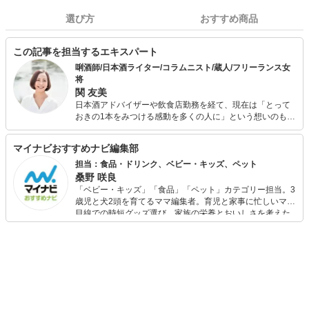
選び方
おすすめ商品
この記事を担当するエキスパート
唎酒師/日本酒ライター/コラムニスト/蔵人/フリーランス女
将
関 友美
日本酒アドバイザーや飲食店勤務を経て、現在は「とって
おきの1本をみつける感動を多くの人に」という想いのもと
日本酒の魅力を発信するさまざまな活動をおこなってい
る。 記事執筆、セミナーや講演、酒蔵での酒造り、各地の
マイナビおすすめナビ編集部
酒場での女将業など、あらゆる場所、あらゆる手段で日本
酒の美味しさと日本文化の豊かさ、日本の各地方の魅力を
担当：食品・ドリンク、ベビー・キッズ、ペット
伝えている。
桑野 咲良
「ベビー・キッズ」「食品」「ペット」カテゴリー担当。3
歳児と犬2頭を育てるママ編集者。育児と家事に忙しいママ
目線での時短グッズ選び、家族の栄養とおいしさを考えた
食品選び、束の間のリラックスタイムを楽しむためのスイ
ーツ選びに自信あり。鋭い目線で商品を見極め、少しでも
日々の生活が豊かになるものを紹介します。