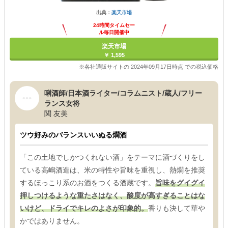
出典：
楽天市場
24時間タイムセー
ル毎日開催中
楽天市場
￥ 1,595
※各社通販サイトの 2024年09月17日時点 での税込価格
唎酒師/日本酒ライター/コラムニスト/蔵人/フリー
ランス女将
関 友美
ツウ好みのバランスいいぬる燗酒
「この土地でしかつくれない酒」をテーマに酒づくりをし
ている高嶋酒造は、米の特性や旨味を重視し、熱燗を推奨
するほっこり系のお酒をつくる酒蔵です。
旨味をグイグイ
押しつけるような重たさはなく、酸度が高すぎることはな
いけど、ドライでキレのよさが印象的。
香りも決して華や
かではありません。