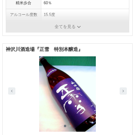
精米歩合
60％
アルコール度数
15.5度
内容量
1800ml
全てを見る
神沢川酒造場『正雪 特別本醸造』