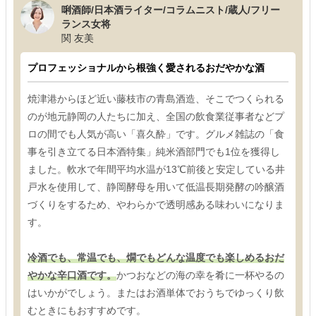
唎酒師/日本酒ライター/コラムニスト/蔵人/フリー
ランス女将
関 友美
プロフェッショナルから根強く愛されるおだやかな酒
焼津港からほど近い藤枝市の青島酒造、そこでつくられる
のが地元静岡の人たちに加え、全国の飲食業従事者などプ
ロの間でも人気が高い「喜久酔」です。グルメ雑誌の「食
事を引き立てる日本酒特集」純米酒部門でも1位を獲得し
ました。軟水で年間平均水温が13℃前後と安定している井
戸水を使用して、静岡酵母を用いて低温長期発酵の吟醸酒
づくりをするため、やわらかで透明感ある味わいになりま
す。
冷酒でも、常温でも、燗でもどんな温度でも楽しめるおだ
やかな辛口酒です。
かつおなどの海の幸を肴に一杯やるの
はいかがでしょう。またはお酒単体でおうちでゆっくり飲
むときにもおすすめです。