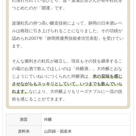
れ憧れられているひとり、故・波瀬正吉さんが長年杜氏を
つとめたのが「開運」です。
波瀬杜氏の持つ高い醸造技術によって、静岡の日本酒レベ
ルは格段に引き上げられることになりました。その功績が
認められ2007年「静岡県優秀技能者功労表彰」を受けてい
ます。
そんな腕利きの杜氏が確立し、現在もその技を継承するこ
の蔵のお酒で飲んでほしいのは「吟醸酒」。大吟醸とおな
じようにていねいにつくられた吟醸酒は、
米の旨味を感じ
させながらもスッキリとしていて、いつまでも飲んでいら
れます。
なにより、大吟醸よりもリーズナブルに一流の技
術を感じることができます。
酒質
吟醸
原料米
山田錦・国産米