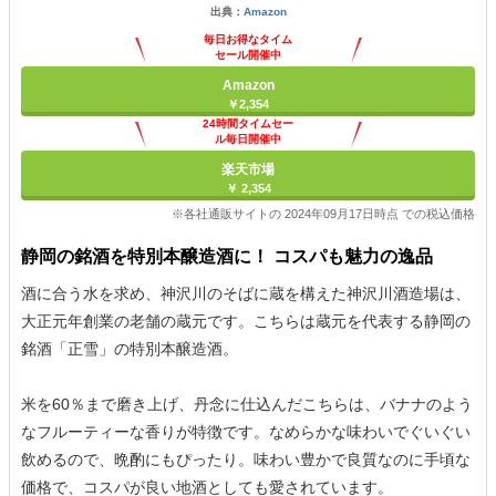
出典：
Amazon
毎日お得なタイム
セール開催中
Amazon
￥2,354
24時間タイムセー
ル毎日開催中
楽天市場
￥ 2,354
※各社通販サイトの 2024年09月17日時点 での税込価格
静岡の銘酒を特別本醸造酒に！ コスパも魅力の逸品
酒に合う水を求め、神沢川のそばに蔵を構えた神沢川酒造場は、
大正元年創業の老舗の蔵元です。こちらは蔵元を代表する静岡の
銘酒「正雪」の特別本醸造酒。
米を60％まで磨き上げ、丹念に仕込んだこちらは、バナナのよう
なフルーティーな香りが特徴です。なめらかな味わいでぐいぐい
飲めるので、晩酌にもぴったり。味わい豊かで良質なのに手頃な
価格で、コスパが良い地酒としても愛されています。