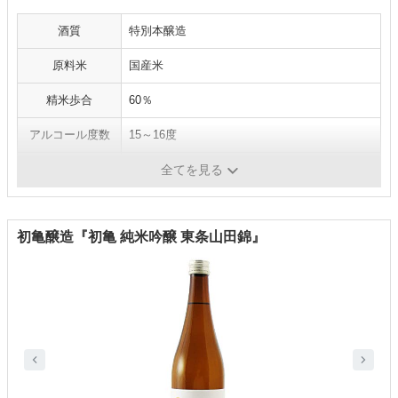
酒質
特別本醸造
原料米
国産米
精米歩合
60％
アルコール度数
15～16度
内容量
1800ｍl
全てを見る
初亀醸造『初亀 純米吟醸 東条山田錦』