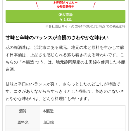
24時間タイムセー
ル毎日開催中
楽天市場
￥ 1,831
※各社通販サイトの 2024年09月17日時点 での税込価格
甘味と辛味のバランスが自慢のさわやかな味わい
花の舞酒造は、浜北市にある蔵元。地元の水と原料を生かして醸
す日本酒は、上品さを感じられる落ち着きのある味わいです。こ
ちらの「本醸造 つう」は、地元静岡県産の山田錦を使用した本醸
造酒。
甘味と辛口のバランスが良く、さらっとしたのどごしが特徴で
す。コクがありながらもすっきりとした後味で、飽きのこないさ
わやかな味わいは、どんな料理にも合います。
酒質
本醸造
原料米
山田錦