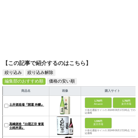
【この記事で紹介するのはこちら】
絞り込み
絞り込み解除
編集部のおすすめ順
価格の安い順
商品名
画像
購入サイト
1,760円
1,782円
Amazon
楽天市場
土井酒造場『開運 吟醸』
※各社通販サイトの 2024年09月17日時点 での税
込価格
1,595円
高嶋酒造『白隠正宗 誉富
楽天市場
士純米酒』
※各社通販サイトの 2024年09月17日時点 での税
込価格