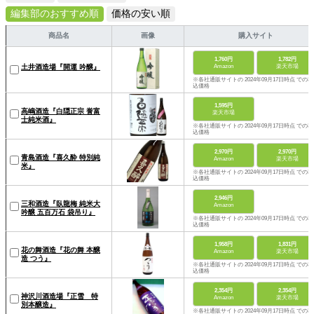
編集部のおすすめ順
価格の安い順
商品名
画像
購入サイト
1,760円
1,782円
Amazon
楽天市場
土井酒造場『開運 吟醸』
※各社通販サイトの 2024年09月17日時点 での税
込価格
1,595円
高嶋酒造『白隠正宗 誉富
楽天市場
士純米酒』
※各社通販サイトの 2024年09月17日時点 での税
込価格
2,970円
2,970円
青島酒造『喜久酔 特別純
Amazon
楽天市場
米』
※各社通販サイトの 2024年09月17日時点 での税
込価格
2,946円
三和酒造『臥龍梅 純米大
Amazon
吟醸 五百万石 袋吊り』
※各社通販サイトの 2024年09月17日時点 での税
込価格
1,958円
1,831円
花の舞酒造『花の舞 本醸
Amazon
楽天市場
造 つう』
※各社通販サイトの 2024年09月17日時点 での税
込価格
2,354円
2,354円
神沢川酒造場『正雪 特
Amazon
楽天市場
別本醸造』
※各社通販サイトの 2024年09月17日時点 での税