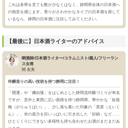
これは各県を見ても数が少なくはなく、静岡県全体の日本酒へ
の熱意を感じます。香りがさわやかなタイプの日本酒を探して
いるなら、静岡の日本酒に注目してみてください。
【最後に】日本酒ライターのアドバイス
唎酒師/日本酒ライター/コラムニスト/蔵人/フリーラン
ス女将
関 友美
吟醸造りの高い技術を持つ静岡に注目！
「開運」や「磯自慢」をはじめとした静岡流吟醸づくりが有名
ですが、意外と東西に広い面積を持つ静岡県。華やかな「臥龍
梅（がりゅうばい）」、少し落ち着いた印象の「英君（えいく
ん）」、米の底力を目いっぱいに引き出した「杉錦」など……
ひとくくりにできない多様性も持ち合わせたお酒がまだまだあ