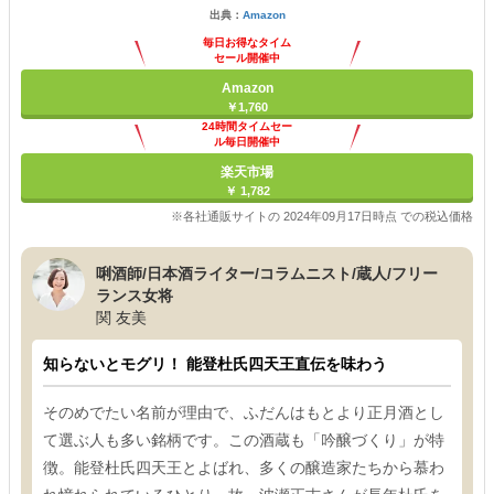
出典：
Amazon
毎日お得なタイム
セール開催中
Amazon
￥1,760
24時間タイムセー
ル毎日開催中
楽天市場
￥ 1,782
※各社通販サイトの 2024年09月17日時点 での税込価格
唎酒師/日本酒ライター/コラムニスト/蔵人/フリー
ランス女将
関 友美
知らないとモグリ！ 能登杜氏四天王直伝を味わう
そのめでたい名前が理由で、ふだんはもとより正月酒とし
て選ぶ人も多い銘柄です。この酒蔵も「吟醸づくり」が特
徴。能登杜氏四天王とよばれ、多くの醸造家たちから慕わ