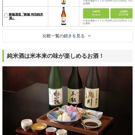
※各社通販サイトの 2024年11月17日時点 での税
込価格
7,067円
1,243円
酔鯨酒造『酔鯨 特別純米
Amazon
楽天市場
酒』
※各社通販サイトの 2024年11月17日時点 での税
込価格
比較一覧の続きを見る
純米酒は米本来の味が楽しめるお酒！