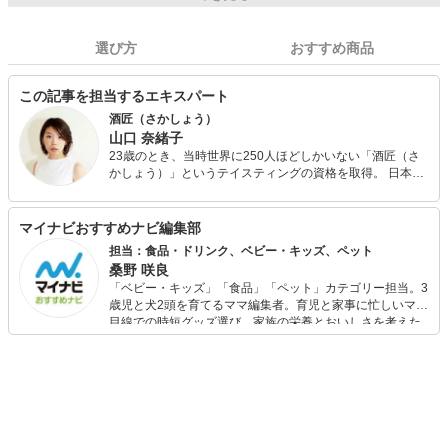
選び方
おすすめ商品
この記事を担当するエキスパート
酒匠（さかしょう）
山口 奈緒子
23歳のとき、当時世界に250人ほどしかいない「酒匠（さ
かしょう）」というテイスティングの資格を取得。 日本酒
専門webメディア立ち上げに参画した後、DeNAに入社。そ
の後、創業メンバーとしてスタートアップにジョイン。 現
在は、カナダにて酒造りとセールスを行っている。日本酒
マイナビおすすめナビ編集部
のプロとして、これまでの経験を生かして日本酒の魅力を
担当：食品・ドリンク、ベビー・キッズ、ペット
世界に伝えている。
桑野 咲良
「ベビー・キッズ」「食品」「ペット」カテゴリー担当。3
歳児と犬2頭を育てるママ編集者。育児と家事に忙しいママ
目線での時短グッズ選び、家族の栄養とおいしさを考えた
食品選び、束の間のリラックスタイムを楽しむためのスイ
ーツ選びに自信あり。鋭い目線で商品を見極め、少しでも
日々の生活が豊かになるものを紹介します。