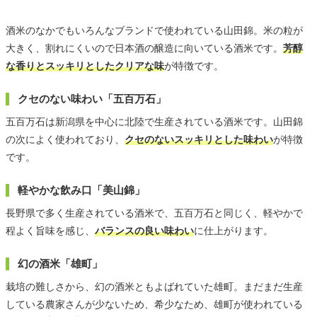
酒米のなかでもいろんなブランドで使われている山田錦。米の粒が
大きく、割れにくいので日本酒の醸造に向いている酒米です。
芳醇
な香りとスッキリとしたクリアな味
が特徴です。
クセのない味わい「五百万石」
五百万石は新潟県を中心に北陸で生産されている酒米です。山田錦
の次によく使われており、
クセのないスッキリとした味わい
が特徴
です。
軽やかな飲み口「美山錦」
長野県で多く生産されている酒米で、五百万石と同じく、軽やかで
程よく旨味を感じ、
バランスの良い味わい
に仕上がります。
幻の酒米「雄町」
栽培の難しさから、幻の酒米ともよばれていた雄町。まだまだ生産
している農家さんが少ないため、希少なため、雄町が使われている