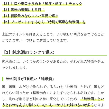
【2】甘口や辛口をきめる「酸度・酒度」もチェック
【3】酒米の種類にも注目！
【4】普段飲みならコスパ重視で選ぶ
【5】プレゼントにするなら「特別で高級な純米酒」を
上記のポイントを押さえることで、より欲しい商品をみつけること
ができます。一つひとつ解説していきます。
【1】純米酒のランクで選ぶ
純米酒には、いくつかのランクがあるため、それぞれの特徴をチェ
ックしましょう。
米の削りが1番粗い「純米酒」
米、米麹、水だけで作られているものを「純米酒」と呼び、米をど
れくらい削ったか（精米歩合）によらずつけられる名前です。しか
し、削れば削るほど別の名称に変化していくため、
「純米酒」とい
うとお米をあまり削っていないしっかりした味のものが多く
なりま