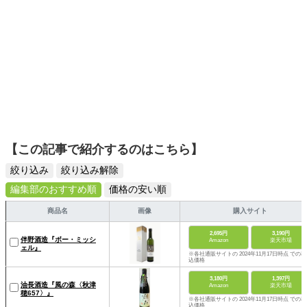
【この記事で紹介するのはこちら】
絞り込み
絞り込み解除
編集部のおすすめ順
価格の安い順
商品名
画像
購入サイト
2,695円
3,190円
伴野酒造『ボー・ミッシ
Amazon
楽天市場
ェル』
※各社通販サイトの 2024年11月17日時点 での税
込価格
3,180円
1,397円
油長酒造『風の森〈秋津
Amazon
楽天市場
穂657〉』
※各社通販サイトの 2024年11月17日時点 での税
込価格