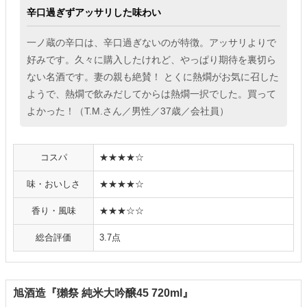
辛口過ぎずアッサリした味わい
一ノ蔵の辛口は、辛口過ぎないのが特徴。アッサリよりで
好みです。久々に購入したけれど、やっぱり期待を裏切ら
ない名酒です。妻の親も絶賛！ とくに熱燗がお気に召した
ようで、熱燗で飲みだしてからは熱燗一択でした。買って
よかった！（T.M.さん／男性／37歳／会社員）
コスパ
★★★★☆
味・おいしさ
★★★★☆
香り・風味
★★★☆☆
総合評価
3.7点
旭酒造『獺祭 純米大吟醸45 720ml』