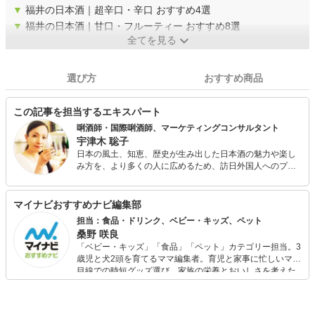
▼
福井の日本酒｜超辛口・辛口 おすすめ4選
▼
福井の日本酒｜甘口・フルーティー おすすめ8選
全てを見る
選び方
おすすめ商品
この記事を担当するエキスパート
唎酒師・国際唎酒師、マーケティングコンサルタント
宇津木 聡子
日本の風土、知恵、歴史が生み出した日本酒の魅力や楽し
み方を、より多くの人に広めるため、訪日外国人へのプラ
イベート日本酒体験、外国人・日本人向け日本酒にまつわ
るセミナーやイベントの企画を行っている。 外国人のプラ
イベート日本酒体験では、これまでに30か国以上から400
マイナビおすすめナビ編集部
人余りをお迎えしている。 日々の生活でも、カンパイは日
担当：食品・ドリンク、ベビー・キッズ、ペット
本酒、スキンケアは日本酒と酒粕で、そして朝晩の甘酒を
桑野 咲良
欠かさない。
「ベビー・キッズ」「食品」「ペット」カテゴリー担当。3
歳児と犬2頭を育てるママ編集者。育児と家事に忙しいママ
目線での時短グッズ選び、家族の栄養とおいしさを考えた
食品選び、束の間のリラックスタイムを楽しむためのスイ
ーツ選びに自信あり。鋭い目線で商品を見極め、少しでも
日々の生活が豊かになるものを紹介します。