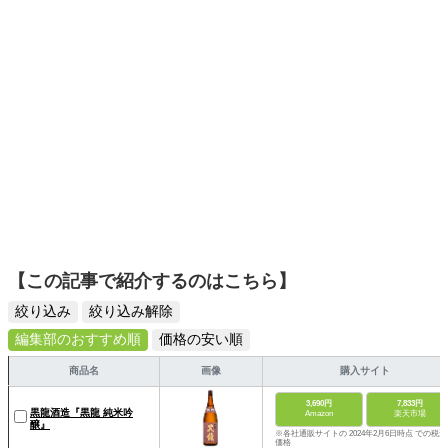
【この記事で紹介するのはこちら】
絞り込み
絞り込み解除
編集部のおすすめ順
価格の安い順
商品名
画像
購入サイト
3,690円
7,833円
黒龍酒造『黒龍 純米吟
Amazon
楽天市場
醸』
※各社通販サイトの 2024年2月6日時点 での税込
価格