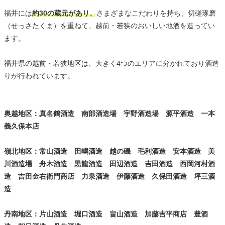
福井には
約30の蔵元があり、
さまざまなこだわりを持ち、切磋琢磨
（せっさたくま）を重ねて、越前・若狭のおいしい地酒を造ってい
ます。
福井県の越前・若狭地区は、大きく4つのエリアに分かれており酒造
りが行われています。
奥越地区：真名鶴酒造 南部酒造場 宇野酒造場 源平酒造 一本
義久保本店
嶺北地区：常山酒造 田嶋酒造 越の磯 毛利酒造 安本酒造 美
川酒造場 舟木酒造 黒龍酒造 田辺酒造 吉田酒造 西岡河村酒
造 吉田金右衛門商店 力泉酒造 伊藤酒造 久保田酒造 坪三酒
造
丹南地区：片山酒造 堀口酒造 畠山酒造 加藤吉平商店 豊酒