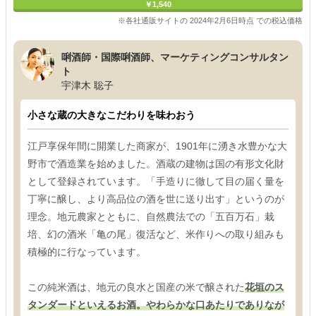
￥1,540
※各社通販サイトの 2024年2月6日時点 での税込価格
唎酒師・国際唎酒師、マーケティングコンサルタン
ト
宇津木 聡子
小さな蔵の大きなこだわりを味わおう
江戸享保年間に開業した商家が、1901年に湧き水豊かな大
野市で酒造業を始めました。酒蔵の建物は国の有形文化財
として登録されています。「手造りに徹して目の届く量を
丁寧に醸し、より高品位の酒を世に送り出す」というのが
理念。地元農家とともに、自然農法での「五百万石」栽
培、幻の酒米「亀の尾」復活など、米作りへの取り組みも
積極的に行なっています。
この純米酒は、地元の良水と国産の米で醸された
花垣のス
タンダードといえるお酒。やわらかな口あたりでありなが