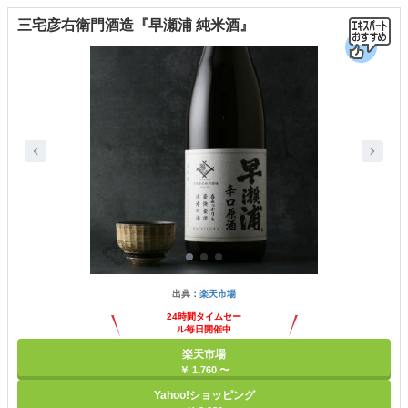
三宅彦右衛門酒造『早瀬浦 純米酒』
出典：
楽天市場
24時間タイムセー
ル毎日開催中
楽天市場
￥ 1,760 〜
Yahoo!ショッピング