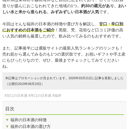
造りが盛んにおこなわれてきた地域の1つ。
約30の蔵元があり、おい
しい水と米から造られる、みずみずしい日本酒が人気
です。
今回はそんな福井の日本酒の特徴や選び方を解説し、
甘口・辛口別
におすすめの日本酒をご紹介
！黒龍、梵、花垣など口コミ評価の高
い人気の銘柄も厳選したので、飲み比べてみるのもおすすめです。
また、記事後半には通販サイトの最新人気ランキングのリンクも！
売れ筋から選んでみるのも1つの選択肢です。お祝いギフトや手土産
にもぴったりなので、ぜひ、最後までチェックしてみてください
ね。
本記事はプロモーションが含まれています。2025年03月21日に記事を更新しました
（公開日2019年08月23日）
#甘口の日本酒
#辛口の日本酒
#福井
目次
▼
福井の日本酒の特徴
▼
福井の日本酒の選び方