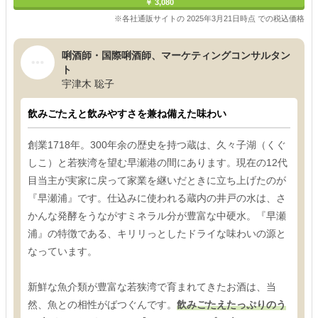
￥ 3,080
※各社通販サイトの 2025年3月21日時点 での税込価格
唎酒師・国際唎酒師、マーケティングコンサルタン
ト
宇津木 聡子
飲みごたえと飲みやすさを兼ね備えた味わい
創業1718年。300年余の歴史を持つ蔵は、久々子湖（くぐ
しこ）と若狭湾を望む早瀬港の間にあります。現在の12代
目当主が実家に戻って家業を継いだときに立ち上げたのが
『早瀬浦』です。仕込みに使われる蔵内の井戸の水は、さ
かんな発酵をうながすミネラル分が豊富な中硬水。『早瀬
浦』の特徴である、キリリっとしたドライな味わいの源と
なっています。
新鮮な魚介類が豊富な若狭湾で育まれてきたお酒は、当
然、魚との相性がばつぐんです。
飲みごたえたっぷりのう