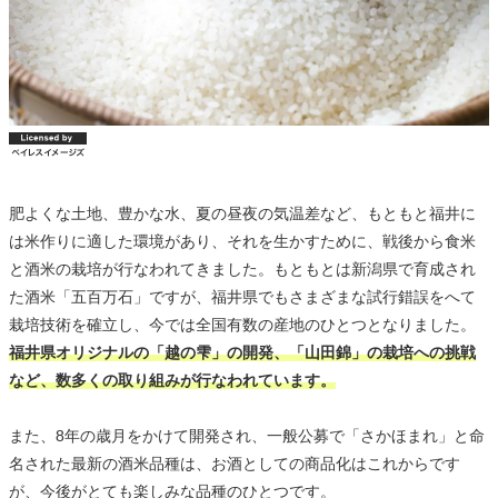
肥よくな土地、豊かな水、夏の昼夜の気温差など、もともと福井に
は米作りに適した環境があり、それを生かすために、戦後から食米
と酒米の栽培が行なわれてきました。もともとは新潟県で育成され
た酒米「五百万石」ですが、福井県でもさまざまな試行錯誤をへて
栽培技術を確立し、今では全国有数の産地のひとつとなりました。
福井県オリジナルの「越の雫」の開発、「山田錦」の栽培への挑戦
など、数多くの取り組みが行なわれています。
また、8年の歳月をかけて開発され、一般公募で「さかほまれ」と命
名された最新の酒米品種は、お酒としての商品化はこれからです
が、今後がとても楽しみな品種のひとつです。