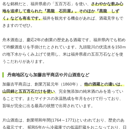
名な銘柄だと、福井県産の「五百万石」を使い、
さわやかな飲み心
地を追求して造られた『黒龍 石田屋』。そのほか『黒龍 しず
く』なども有名です。
福井を観光する機会があれば、酒蔵見学もで
きますのでぜひ。
舟木酒造は、慶応2年の創業の歴史ある酒蔵です。福井県内でも初め
て吟醸酒造りを手掛けたとされています。九頭龍川の伏流水を150ｍ
の地下水からくみ上げて使用し、米は福井県産の五百万石などを使
うこだわりがあります。
丹南地区なら加藤吉平商店や片山酒造など
加藤吉平商店は、創業万延元年（1860年）。
他の酒蔵との違いは、
山田錦と五百万石だけを使い
、完全無添加の純米酒のみを造ってい
ることです。またマイナスの氷温熟成を年月をかけて行っており、
旨味が完全に出る最高の状態で出荷されています。
片山酒造は、創業明和年間(1764～1771)といわれており、歴史のあ
る蔵元です。 昭和5年から冷蔵庫での低温貯蔵をおこなっており、日