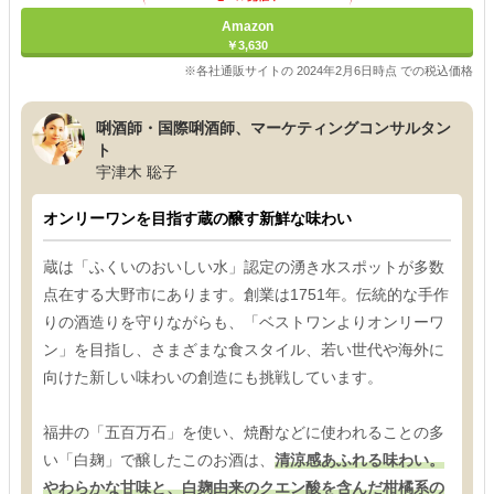
Amazon
￥3,630
※各社通販サイトの 2024年2月6日時点 での税込価格
唎酒師・国際唎酒師、マーケティングコンサルタン
ト
宇津木 聡子
オンリーワンを目指す蔵の醸す新鮮な味わい
蔵は「ふくいのおいしい水」認定の湧き水スポットが多数
点在する大野市にあります。創業は1751年。伝統的な手作
りの酒造りを守りながらも、「ベストワンよりオンリーワ
ン」を目指し、さまざまな食スタイル、若い世代や海外に
向けた新しい味わいの創造にも挑戦しています。
福井の「五百万石」を使い、焼酎などに使われることの多
い「白麹」で醸したこのお酒は、
清涼感あふれる味わい。
やわらかな甘味と、白麹由来のクエン酸を含んだ柑橘系の