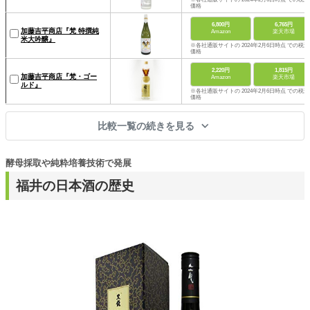
価格
6,800円
6,765円
加藤吉平商店『梵 特撰純
Amazon
楽天市場
米大吟醸』
※各社通販サイトの 2024年2月6日時点 での税込
価格
2,220円
1,815円
加藤吉平商店『梵・ゴー
Amazon
楽天市場
ルド』
※各社通販サイトの 2024年2月6日時点 での税込
価格
比較一覧の続きを見る
酵母採取や純粋培養技術で発展
福井の日本酒の歴史