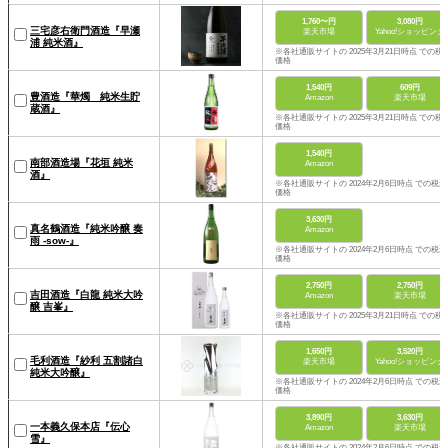
1,760〜円
3,080円
三宅彦右衛門酒造『早瀬
楽天市場
Yahoo!ショッピング
浦 純米酒』
※各社通販サイトの 2025年3月21日時点 での税
価格
1,540円
609円
豊酒造『華燭 純米生貯
Amazon
楽天市場
蔵酒』
※各社通販サイトの 2025年3月21日時点 での税
価格
1,540円
南部酒造場『花垣 純米
Amazon
酒』
※各社通販サイトの 2024年2月6日時点 での税込
価格
3,630円
真名鶴酒造『純米吟醸 奏
Amazon
雨 -sow-』
※各社通販サイトの 2024年2月6日時点 での税込
価格
2,750円
2,750円
吉田酒造『白龍 純米大吟
Amazon
楽天市場
醸 吉峯』
※各社通販サイトの 2025年3月21日時点 での税
価格
1,650円
3,520円
毛利酒造『紗利 五割諸白
楽天市場
Yahoo!ショッピング
純米大吟醸』
※各社通販サイトの 2024年2月6日時点 での税込
価格
3,890円
3,630円
一本義久保本店『伝心
Amazon
楽天市場
雪』
※各社通販サイトの 2024年2月6日時点 での税込