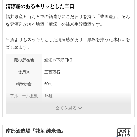
清涼感のあるキリッとした辛口
福井県産五百万石での酒造りにこだわりを持つ「豊酒造」。そん
な豊酒造が誇る地酒「華燭」の純米生貯蔵酒です。
生酒よりもスッキリとした清涼感があり、厚みを持った味わいを
楽しめます。
蔵の所在地
鯖江市下野田町
使用米
五百万石
精米歩合
60％
アルコール度数
15度
日本酒度
＋3
全てを見る
南部酒造場『花垣 純米酒』