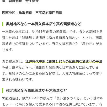
造 朝日酒造 丹生酒造
嶺南地区：鳥浜酒造 三宅彦右衛門酒造
奥越地区なら一本義久保本店や真名鶴酒造など
一本義久保本店は、明治35年創業の老舗蔵元です。食との調和を意
識した酒は「雑味無く透明感に溢れる綺麗な味わい」とされ、南部
流酒造りの本質をついています。有名な日本酒だと『澤乃井』があ
ります。
真名鶴酒造は、
江戸時代中期に創業し代々の伝統的な酒造りの手法
を受け継ぎながらも、独創性と個性的な日本酒造りに励んでいま
す。複雑さのなかにある絶妙な旨味は、天然の乳酸菌によって作り
出される味わいです。
嶺北地区なら黒龍酒造や舟木酒造など
黒龍酒造は、創業1804年の蔵元で『良い酒をつくる』という基本を
モットーに時代を超えて愛される日本酒を提供し続けています。有