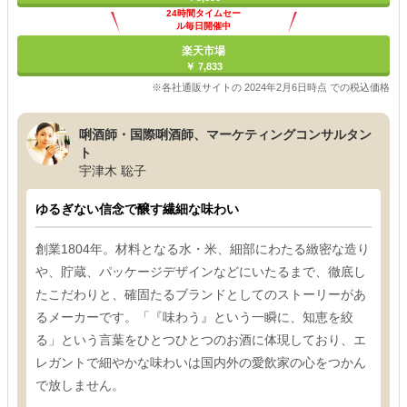
24時間タイムセー
ル毎日開催中
楽天市場
￥ 7,833
※各社通販サイトの 2024年2月6日時点 での税込価格
唎酒師・国際唎酒師、マーケティングコンサルタン
ト
宇津木 聡子
ゆるぎない信念で醸す繊細な味わい
創業1804年。材料となる水・米、細部にわたる緻密な造り
や、貯蔵、パッケージデザインなどにいたるまで、徹底し
たこだわりと、確固たるブランドとしてのストーリーがあ
るメーカーです。「『味わう』という一瞬に、知恵を絞
る」という言葉をひとつひとつのお酒に体現しており、エ
レガントで細やかな味わいは国内外の愛飲家の心をつかん
で放しません。