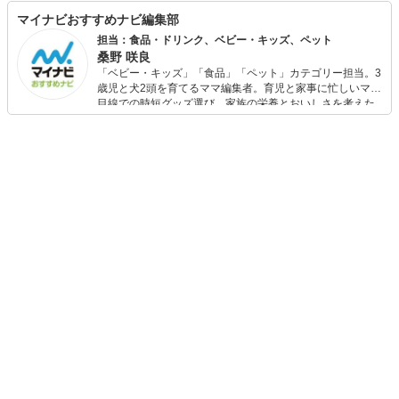
マイナビおすすめナビ編集部
担当：食品・ドリンク、ベビー・キッズ、ペット
桑野 咲良
「ベビー・キッズ」「食品」「ペット」カテゴリー担当。3
歳児と犬2頭を育てるママ編集者。育児と家事に忙しいママ
目線での時短グッズ選び、家族の栄養とおいしさを考えた
食品選び、束の間のリラックスタイムを楽しむためのスイ
ーツ選びに自信あり。鋭い目線で商品を見極め、少しでも
日々の生活が豊かになるものを紹介します。