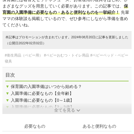
まざまなグッズを用意していく必要があります。この記事では、
保
育園の入園準備に必要なもの・あると便利なものを一挙紹介！
先輩
ママの体験談も掲載しているので、ぜひ参考にしながら準備を進め
てくださいね。
本記事はプロモーションが含まれています。2024年08月20日に記事を更新しました
（公開日2022年02月02日）
#衛生用品（ベビー用）
#ベビーおむつ・トイレ用品
#ベビーベッド・ベビー
寝具
目次
▼
保育園の入園準備はいつから始める？
▼
入園準備に必要なもの【全年齢】
▼
入園準備に必要なもの【0～1歳】
▼
入園準備に必要なもの【2～3歳】
全てを見る
必要なもの
あると便利なもの