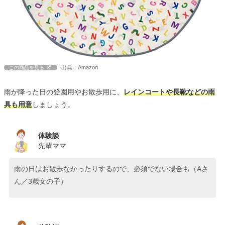
出典：Amazon
この商品を見る
雨が降った日の登園用やお散歩用に、
レインコートや長靴などの雨
具も用意
しましょう。
体験談
先輩ママ
雨の日はお散歩なかったりするので、必須でない場合も（Aさ
ん／3歳女の子）