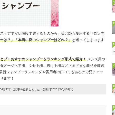
4
5
ストアで安い値段で買えるものから、美容師も愛用するサロン専
ーは？」「本当に良いシャンプーはどれ？」
と迷ってしまいます
6
とプロおすすめシャンプーをランキング形式で紹介！
メンズ用や
ダメージヘア用、くせ毛用、抜け毛用などさまざまな商品を厳選
7
販の最新シャンプーランキングや愛用者の口コミもあるので要チェッ
ります！
8
4月12日に記事を更新しました（公開日2020年06月09日）
9