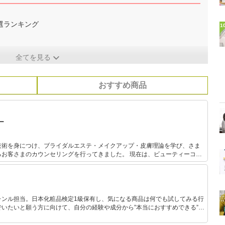
選ランキング
1
全てを見る
おすすめ商品
ー
技術を身につけ、ブライダルエステ・メイクアップ・皮膚理論を学び、さま
のカウンセリングを行ってきました。 現在は、ビューティーコン
ェルジュ･化粧品成分検定･コスメマイスターの資格を活かし、美容ライター
いものを伝えたい思いから、200種類以上ものスキンケア化粧品を自分の肌
ます。
ャンル担当。日本化粧品検定1級保有し、気になる商品は何でも試してみる行
いたいと願う方に向けて、自分の経験や成分から”本当におすすめできる”も
です！