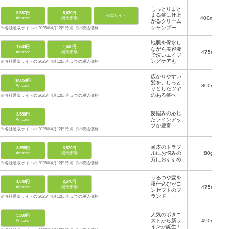
しっとりまと
5,837円
5,670円
まる髪に仕上
公式サイト
400mL
Amazon
楽天市場
がるクリーム
シャンプー
※各社通販サイトの 2025年4月12日時点 での税込価格
地肌を保水し
1,540円
1,540円
ながら美容液
475ml
Amazon
楽天市場
で洗いエイジ
ングケアも
※各社通販サイトの 2025年4月12日時点 での税込価格
広がりやすい
14,850円
髪を、しっと
800ml
Amazon
りとしたツヤ
のある髪へ
※各社通販サイトの 2025年4月12日時点 での税込価格
髪悩みの応じ
3,680円
たラインアッ
-
Amazon
プが豊富
※各社通販サイトの 2025年4月12日時点 での税込価格
頭皮のトラブ
3,355円
3,520円
ルにお悩みの
80g
Amazon
楽天市場
方におすすめ
※各社通販サイトの 2025年4月12日時点 での税込価格
うるつや髪を
1,540円
2,540円
夜仕込むがコ
475ml
Amazon
楽天市場
ンセプトのブ
ランド
※各社通販サイトの 2025年4月12日時点 での税込価格
人気のボタニ
3,300円
ストから新ラ
490ml
Amazon
インが誕生！