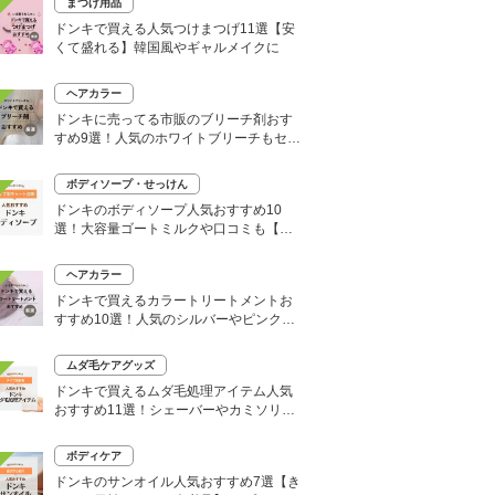
まつげ用品
ドンキで買える人気つけまつげ11選【安
くて盛れる】韓国風やギャルメイクに
ヘアカラー
ドンキに売ってる市販のブリーチ剤おす
すめ9選！人気のホワイトブリーチもセル
フで
ボディソープ・せっけん
ドンキのボディソープ人気おすすめ10
選！大容量ゴートミルクや口コミも【い
い匂いはどれ？】
ヘアカラー
ドンキで買えるカラートリートメントお
すすめ10選！人気のシルバーやピンク、
大容量タイプも
ムダ毛ケアグッズ
ドンキで買えるムダ毛処理アイテム人気
おすすめ11選！シェーバーやカミソリな
どセルフ除毛に便利
ボディケア
ドンキのサンオイル人気おすすめ7選【き