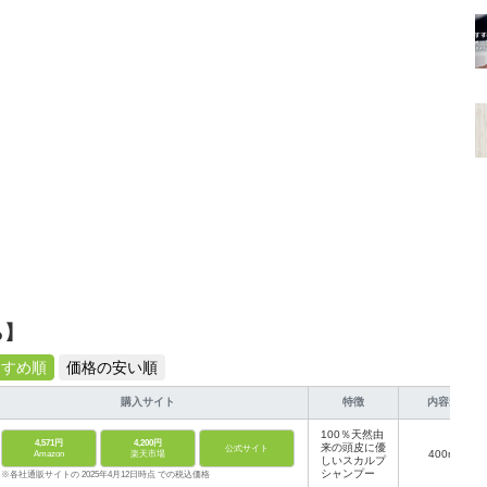
ら】
すすめ順
価格の安い順
購入サイト
特徴
内容量
100％天然由
4,571円
4,200円
来の頭皮に優
公式サイト
400ml
Amazon
楽天市場
しいスカルプ
シャンプー
※各社通販サイトの 2025年4月12日時点 での税込価格