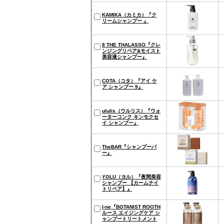
KAMIKA（カミカ）『ク
リームシャンプー 』
8 THE THALASSO『クレ
ンジングリペア&モイスト
美容液シャンプー』
COTA（コタ）『アイ ケ
ア シャンプー 9』
ululis（ウルリス）『ウォ
ーターコンク キンモクセ
イ シャンプー』
TheBAR『シャンプーバ
ー』
YOLU（ヨル）『夜間美容
シャンプー 【カームナイ
トリペア】』
I-ne『BOTANIST ROOTH
ルース エイジングケア シ
ャンプートリートメント