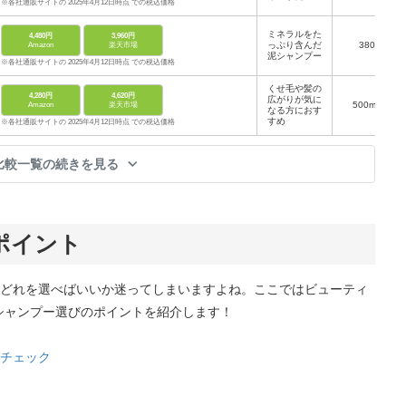
※各社通販サイトの 2025年4月12日時点 での税込価格
ミネラルをた
4,480円
3,960円
っぷり含んだ
380g
Amazon
楽天市場
泥シャンプー
※各社通販サイトの 2025年4月12日時点 での税込価格
くせ毛や髪の
4,280円
4,620円
広がりが気に
500ml～
Amazon
楽天市場
なる方におす
すめ
※各社通販サイトの 2025年4月12日時点 での税込価格
比較一覧の続きを見る
ポイント
どれを選べばいいか迷ってしまいますよね。ここではビューティ
、シャンプー選びのポイントを紹介します！
チェック