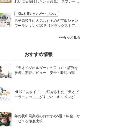
れいに日焼けしたい人必見】 スプレーや
ローションなど
悩み対策シャンプー・リンス
0
男子高校生に人気おすすめの市販シャン
プーランキング10選【ドラッグストア】
さらさらヘアに
>>もっと見る
おすすめ情報
『天才ベジホルダー』の口コミ・評判を
参考に実証レビュー！安全・時短の調理
サポートアイテム！
NHK「あさイチ」で紹介された「天才ピ
ーラー」のここがすごい！キャベツがほ
わほわ4枚刃ピーラーの魅力に迫る！
年賀状印刷業者のおすすめ5選！料金・サ
ービスを徹底比較