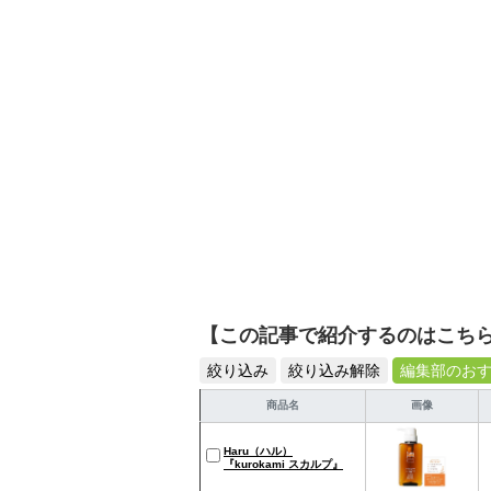
【この記事で紹介するのはこち
絞り込み
絞り込み解除
編集部のお
商品名
画像
Haru（ハル）
『kurokami スカルプ』