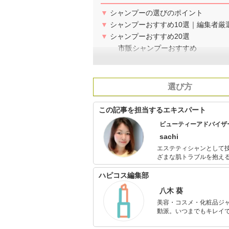
▼
シャンプーの選びのポイント
▼
シャンプーおすすめ10選｜編集者厳
▼
シャンプーおすすめ20選
市販シャンプーおすすめ
選び方
この記事を担当するエキスパート
ビューティーアドバイザ
sachi
エステティシャンとして
ざまな肌トラブルを抱えるお客さま
サルタント･コスメコンシ
としても活動中。本当に良
ハピコス編集部
で確かめてご紹介してい
八木 葵
美容・コスメ・化粧品ジ
動派。いつまでもキレイで
のを紹介するがモットー