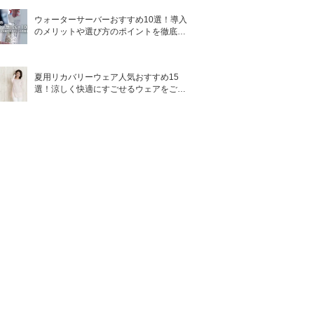
ウォーターサーバーおすすめ10選！導入
のメリットや選び方のポイントを徹底解
説
夏用リカバリーウェア人気おすすめ15
選！涼しく快適にすごせるウェアをご紹
介！
香り
主な成分
シリコン有無
仕上がり
タイプ
男
サピンヅスト
リホリアツス
スカルプシャ
メン
柑橘系
ノンシリコン
なめらか
果実エキス、
ンプー
ココイルグル
タミン酸TE