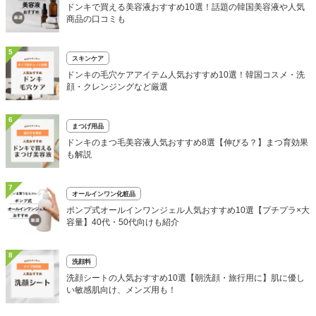
ドンキで買える美容液おすすめ10選！話題の韓国美容液や人気
商品の口コミも
5
スキンケア
ドンキの毛穴ケアアイテム人気おすすめ10選！韓国コスメ・洗
顔・クレンジングなど厳選
6
まつげ用品
ドンキのまつ毛美容液人気おすすめ8選【伸びる？】まつ育効果
も解説
7
オールインワン化粧品
ポンプ式オールインワンジェル人気おすすめ10選【プチプラ×大
容量】40代・50代向けも紹介
8
洗顔料
洗顔シートの人気おすすめ10選【朝洗顔・旅行用に】肌に優し
い敏感肌向け、メンズ用も！