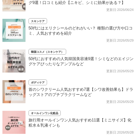
グ9選！口コミも紹介【ニキビ、シミに効果がある？】
更新日:2026/06/24
スキンケア
50代にはエリクシールのどれがいい？ 種類の選び方や口コ
ミ、人気おすすめを紹介
更新日:2026/05/29
韓国コスメ（スキンケア）
50代におすすめの人気韓国美容液9選！シミなどのエイジン
グケアぴったりなアンプルなど
更新日:2026/05/29
ボディケア
首のシワクリーム人気おすすめ7選【シワ改善効果も】ドラ
ッグストアのプチプラクリームなど
更新日:2026/05/29
オールインワン化粧品
旅行用オールインワン人気おすすめ11選【ミニサイズ】化
粧水＆乳液インも
更新日:2026/05/28