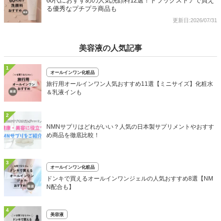
60代におすすめの人気洗顔料12選！ドラッグストアで買え
る優秀なプチプラ商品も
更新日:2026/07/31
美容液の人気記事
1
オールインワン化粧品
旅行用オールインワン人気おすすめ11選【ミニサイズ】化粧水
＆乳液インも
2
NMNサプリはどれがいい？人気の日本製サプリメントやおすす
め商品を徹底比較！
3
オールインワン化粧品
ドンキで買えるオールインワンジェルの人気おすすめ8選【NM
N配合も】
4
美容液