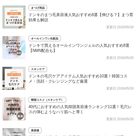
まつげ用品
ドンキのまつ毛美容液人気おすすめ8選【伸びる？】まつ育
効果も解説
更新日:2026/05/28
オールインワン化粧品
ドンキで買えるオールインワンジェルの人気おすすめ8選
【NMN配合も】
更新日:2026/05/28
スキンケア
ドンキの毛穴ケアアイテム人気おすすめ10選！韓国コス
メ・洗顔・クレンジングなど厳選
更新日:2026/05/28
韓国コスメ（スキンケア）
40代におすすめの人気韓国美容液ランキング11選！毛穴レ
スの弾むようなハリ肌へと導く
更新日:2026/05/26
美容液