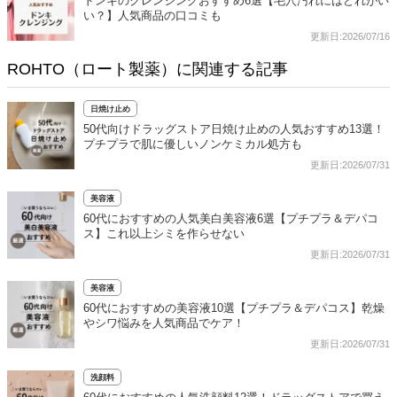
ドンキのクレンジングおすすめ6選【毛穴汚れにはどれがい
い？】人気商品の口コミも
更新日:2026/07/16
ROHTO（ロート製薬）に関連する記事
日焼け止め
50代向けドラッグストア日焼け止めの人気おすすめ13選！
プチプラで肌に優しいノンケミカル処方も
更新日:2026/07/31
美容液
60代におすすめの人気美白美容液6選【プチプラ＆デパコ
ス】これ以上シミを作らせない
更新日:2026/07/31
美容液
60代におすすめの美容液10選【プチプラ＆デパコス】乾燥
やシワ悩みを人気商品でケア！
更新日:2026/07/31
洗顔料