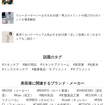
ウォーターサーバーおすすめ10選！導入のメリットや選び方のポイ
ントを徹底解説
夏用リカバリーウェア人気おすすめ15選！涼しく快適にすごせるウ
ェアをご紹介！
話題のタグ
#スキンケア
#旅行用品
#スキンケアクリーム
#美容液
#化粧水
#メンズスキンケア
#健康食品・サプリメント
#サプリメント
美容液に関連するブランド・メーカー
#KOSE（コーセー）
#ROHTO（ロート製薬）
#SHISEIDO（資生
堂）
#Kao（花王）
#無印良品
#常盤薬品工業
#ELIXIR（エ
リクシール）
#ORBIS（オルビス）
#curel（キュレル）
#FAN
CL（ファンケル）
#CHIFURE（ちふれ化粧品）
#ETVOS（エトヴ