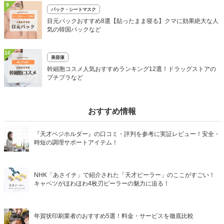
9
パック・シートマスク
目元パックおすすめ8選【貼ったまま寝る】クマに効果絶大な人
気の韓国パックなど
10
美容液
幹細胞コスメ人気おすすめランキング12選！ドラッグストアの
プチプラなど
おすすめ情報
『天才ベジホルダー』の口コミ・評判を参考に実証レビュー！安全・
時短の調理サポートアイテム！
NHK「あさイチ」で紹介された「天才ピーラー」のここがすごい！
キャベツがほわほわ4枚刃ピーラーの魅力に迫る！
年賀状印刷業者のおすすめ5選！料金・サービスを徹底比較