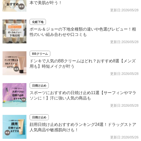
本で美肌が叶う！
更新日:2026/05/28
化粧下地
ポール＆ジョーの下地全種類の違いや色選びレビュー！相
性のいい組み合わせや口コミも
更新日:2026/05/28
BBクリーム
ドンキで人気のBBクリームはどれ？おすすめ8選【メンズ
用も】時短メイクが叶う
更新日:2026/05/28
日焼け止め
スポーツにおすすめの日焼け止め11選【サーフィンやマラ
ソンに！】汗に強い人気の商品も
更新日:2026/05/28
日焼け止め
顔用日焼け止めおすすめランキング24選！ドラッグストア
人気商品や敏感肌向けも！
更新日:2026/05/26