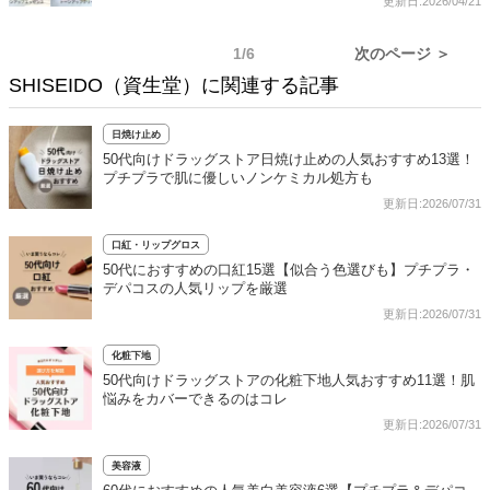
更新日:2026/04/21
1/6
次のページ ＞
SHISEIDO（資生堂）に関連する記事
日焼け止め
50代向けドラッグストア日焼け止めの人気おすすめ13選！
プチプラで肌に優しいノンケミカル処方も
更新日:2026/07/31
口紅・リップグロス
50代におすすめの口紅15選【似合う色選びも】プチプラ・
デパコスの人気リップを厳選
更新日:2026/07/31
化粧下地
50代向けドラッグストアの化粧下地人気おすすめ11選！肌
悩みをカバーできるのはコレ
更新日:2026/07/31
美容液