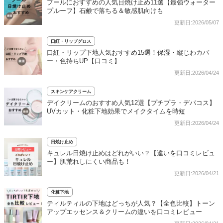
プールにおすすめの人気日焼け止め11選【最強ウォーター
プルーフ】石鹸で落ちる＆敏感肌向けも
更新日:2026/05/07
口紅・リップグロス
口紅・リップ下地人気おすすめ15選！保湿・縦じわカバ
ー・色持ちUP【口コミ】
更新日:2026/04/24
スキンケアクリーム
デイクリームのおすすめ人気12選【プチプラ・デパコス】
UVカット・化粧下地効果でメイクタイムを時短
更新日:2026/04/24
日焼け止め
キュレル日焼け止めはどれがいい？【違いを口コミレビュ
ー】肌荒れしにくい商品も！
更新日:2026/04/21
化粧下地
ティルティルの下地はどっちが人気？【全色比較】トーン
アップエッセンス＆クリームの違いを口コミレビュー