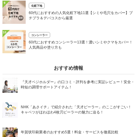
9
化粧下地
60代におすすめの人気化粧下地11選【シミや毛穴をカバー】プ
チプラ＆デパコスから厳選
10
コンシーラー
60代におすすめコンシーラー13選！濃いシミやクマをカバー！
人気商品や塗り方も
おすすめ情報
『天才ベジホルダー』の口コミ・評判を参考に実証レビュー！安全・
時短の調理サポートアイテム！
NHK「あさイチ」で紹介された「天才ピーラー」のここがすごい！
キャベツがほわほわ4枚刃ピーラーの魅力に迫る！
年賀状印刷業者のおすすめ5選！料金・サービスを徹底比較