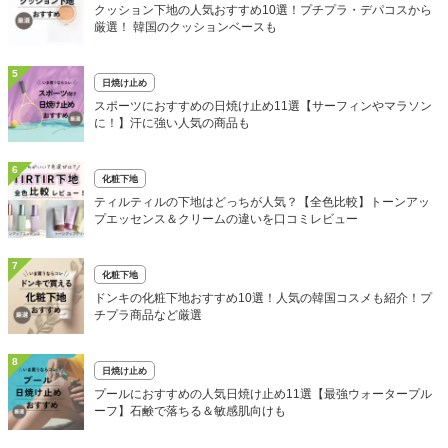
クッション下地の人気おすすめ10選！プチプラ・デパコスから
厳選！ 韓国のクッションベースも
5
日焼け止め
スポーツにおすすめの日焼け止め11選【サーフィンやマラソン
に！】汗に強い人気の商品も
6
化粧下地
ティルティルの下地はどっちが人気？【全色比較】トーンアッ
プエッセンス＆クリームの違いを口コミレビュー
7
化粧下地
ドンキの化粧下地おすすめ10選！人気の韓国コスメも紹介！プ
チプラ商品など厳選
8
日焼け止め
プールにおすすめの人気日焼け止め11選【最強ウォータープル
ーフ】石鹸で落ちる＆敏感肌向けも