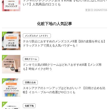
ドンキのクレンジングおすすめ6選【毛穴汚れにはどれがい
い？】人気商品の口コミも
更新日:2026/07/16
化粧下地の人気記事
1
メンズコスメ（メイク）
テカリ防止におすすめのメンズコスメ8選【顔の皮脂を抑える】
ドラッグストアで買える人気パウダーも！
2
BBクリーム
ドンキで人気のBBクリームはどれ？おすすめ8選【メンズ用
も】時短メイクが叶う
3
日焼け止め
スキンアクアのトーンアップはどれがいい？ 【日焼け止めを比
較】イエベ・ブルべの色選びや口コミも
4
化粧下地