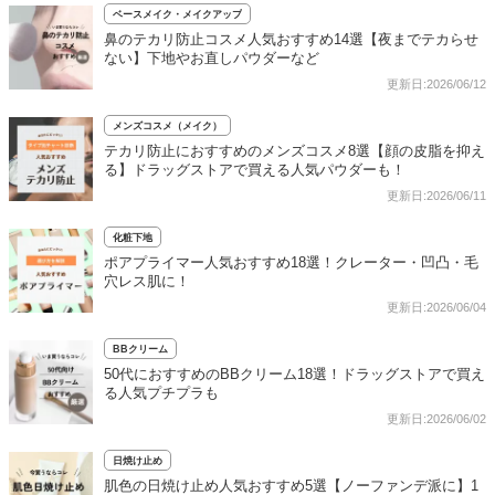
ベースメイク・メイクアップ
鼻のテカリ防止コスメ人気おすすめ14選【夜までテカらせ
ない】下地やお直しパウダーなど
更新日:2026/06/12
メンズコスメ（メイク）
テカリ防止におすすめのメンズコスメ8選【顔の皮脂を抑え
る】ドラッグストアで買える人気パウダーも！
更新日:2026/06/11
化粧下地
ポアプライマー人気おすすめ18選！クレーター・凹凸・毛
穴レス肌に！
更新日:2026/06/04
BBクリーム
50代におすすめのBBクリーム18選！ドラッグストアで買え
る人気プチプラも
更新日:2026/06/02
日焼け止め
肌色の日焼け止め人気おすすめ5選【ノーファンデ派に】1