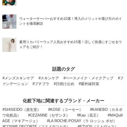
ウォーターサーバーおすすめ10選！導入のメリットや選び方のポイ
ントを徹底解説
夏用リカバリーウェア人気おすすめ15選！涼しく快適にすごせるウ
ェアをご紹介！
話題のタグ
#メンズスキンケア
#スキンケア
#ベースメイク・メイクアップ
#フ
ァンデーション
#プチプラ
#日焼け止め
#紫外線対策
化粧下地に関連するブランド・メーカー
#SHISEIDO（資生堂）
#KOSE（コーセー）
#KANEBO（カネボ
ウ化粧品）
#CEZANNE（セザンヌ）
#Kao（花王）
#MAQuill
AGE（マキアージュ）
#LA ROCHE-POSAY（ラ ロッシュ ポゼ）
#COSME DECORTE（コスメデコルテ）
#ETVOS（エトヴォス）