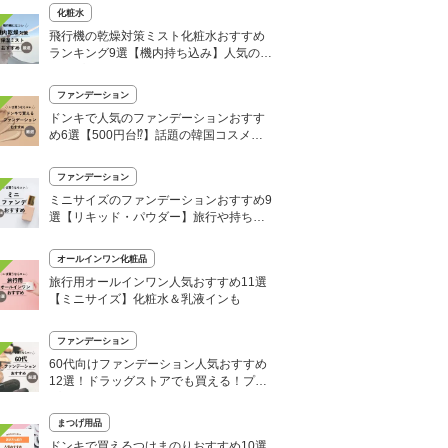
化粧水
飛行機の乾燥対策ミスト化粧水おすすめ
ランキング9選【機内持ち込み】人気の保
湿スプレーも
ファンデーション
ドンキで人気のファンデーションおすす
め6選【500円台⁉】話題の韓国コスメや
リキッドなど
ファンデーション
ミニサイズのファンデーションおすすめ9
選【リキッド・パウダー】旅行や持ち運
びに便利！
オールインワン化粧品
旅行用オールインワン人気おすすめ11選
【ミニサイズ】化粧水＆乳液インも
ファンデーション
60代向けファンデーション人気おすすめ
12選！ドラッグストアでも買える！プチ
プラも
まつげ用品
ドンキで買えるつけまのりおすすめ10選