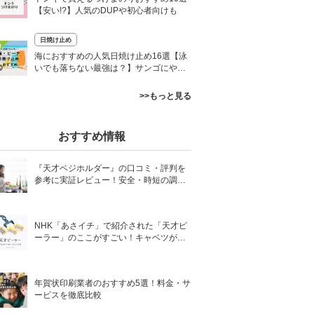
【安い!?】人気のDUPや初心者向けも
日焼け止め
0
海におすすめの人気日焼け止め16選【泳
いでも落ちない最強は？】サンゴにやさ
しいタイプも
>>もっと見る
おすすめ情報
『天才ベジホルダー』の口コミ・評判を
参考に実証レビュー！安全・時短の調理
サポートアイテム！
NHK「あさイチ」で紹介された「天才ピ
ーラー」のここがすごい！キャベツがほ
わほわ4枚刃ピーラーの魅力に迫る！
年賀状印刷業者のおすすめ5選！料金・サ
ービスを徹底比較