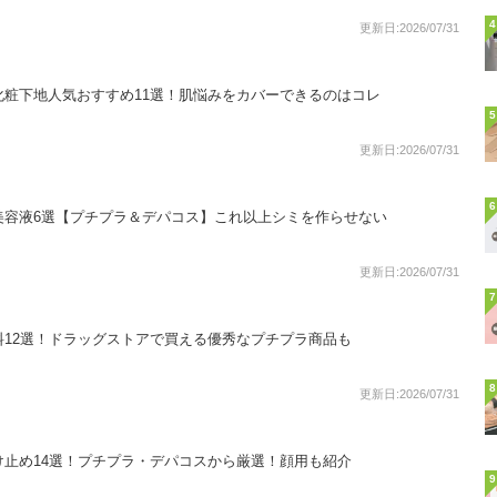
4
更新日:2026/07/31
化粧下地人気おすすめ11選！肌悩みをカバーできるのはコレ
5
更新日:2026/07/31
6
美容液6選【プチプラ＆デパコス】これ以上シミを作らせない
更新日:2026/07/31
7
料12選！ドラッグストアで買える優秀なプチプラ商品も
8
更新日:2026/07/31
け止め14選！プチプラ・デパコスから厳選！顔用も紹介
9