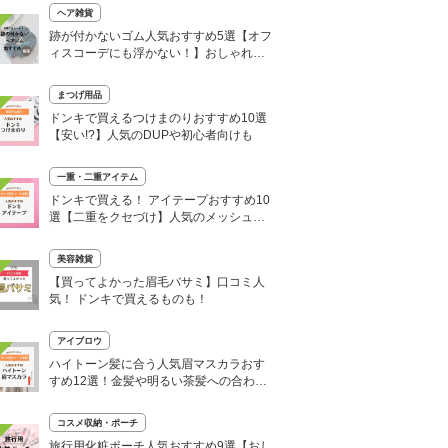
ヘア雑貨
跡が付かないゴム人気おすすめ5選【オフ
ィスコーデにも浮かない！】おしゃれな
まとめ髪に
まつげ用品
ドンキで買えるつけまのりおすすめ10選
【安い!?】人気のDUPや初心者向けも
一重・二重アイテム
ドンキで買える！ アイテープおすすめ10
選【二重をクセづけ】人気のメッシュや
夜用も
美容雑貨
【買ってよかった眉毛バサミ】口コミ人
気！ ドンキで買えるものも！
アイブロウ
ハイトーン髪に合う人気眉マスカラおす
すめ12選！金髪や明るい茶髪への合わせ
方は？
コスメ収納・ポーチ
旅行用化粧ポーチ人気おすすめ9選【おし