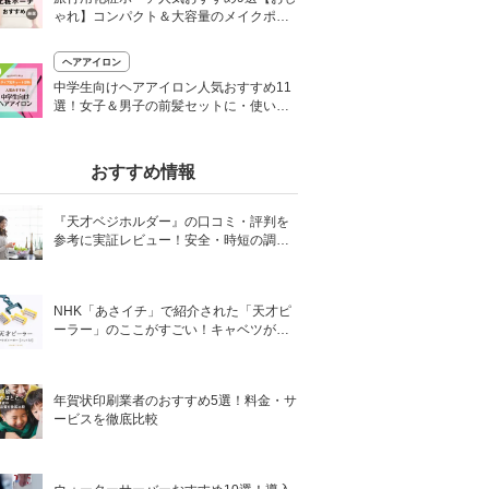
ゃれ】コンパクト＆大容量のメイクポー
チを厳選
ヘアアイロン
0
中学生向けヘアアイロン人気おすすめ11
選！女子＆男子の前髪セットに・使い方
も紹介
おすすめ情報
『天才ベジホルダー』の口コミ・評判を
参考に実証レビュー！安全・時短の調理
サポートアイテム！
NHK「あさイチ」で紹介された「天才ピ
ーラー」のここがすごい！キャベツがほ
わほわ4枚刃ピーラーの魅力に迫る！
年賀状印刷業者のおすすめ5選！料金・サ
ービスを徹底比較