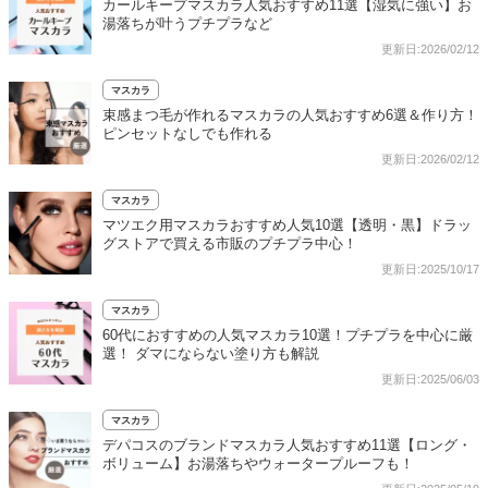
カールキープマスカラ人気おすすめ11選【湿気に強い】お
湯落ちが叶うプチプラなど
更新日:2026/02/12
マスカラ
束感まつ毛が作れるマスカラの人気おすすめ6選＆作り方！
ピンセットなしでも作れる
更新日:2026/02/12
マスカラ
マツエク用マスカラおすすめ人気10選【透明・黒】ドラッ
グストアで買える市販のプチプラ中心！
更新日:2025/10/17
マスカラ
60代におすすめの人気マスカラ10選！プチプラを中心に厳
選！ ダマにならない塗り方も解説
更新日:2025/06/03
マスカラ
デパコスのブランドマスカラ人気おすすめ11選【ロング・
ボリューム】お湯落ちやウォータープルーフも！