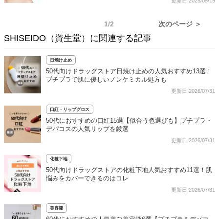
更新日:2025/05/19
1/2
次のページ ＞
SHISEIDO（資生堂）に関連する記事
日焼け止め
50代向けドラッグストア日焼け止めの人気おすすめ13選！
プチプラで肌に優しいノンケミカル処方も
更新日:2026/07/31
口紅・リップグロス
50代におすすめの口紅15選【似合う色選びも】プチプラ・
デパコスの人気リップを厳選
更新日:2026/07/31
化粧下地
50代向けドラッグストアの化粧下地人気おすすめ11選！肌
悩みをカバーできるのはコレ
更新日:2026/07/31
美容液