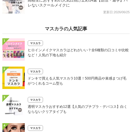
高校生におすすめの人気日焼け止め14選【部活・通学】バ
レないスクールメイクに
更新日:2026/06/25
マスカラの人気記事
1
マスカラ
ヒロインメイクマスカラはどれがいい？全6種類の口コミや比較
など！人気の下地も紹介
2
マスカラ
ドンキで買える人気マスカラ10選！500円商品や束感まつげ毛
がつくれるコーム型も
3
マスカラ
透明マスカラおすすめ12選【人気のプチプラ・デパコス】白く
ならないクリアタイプも
4
マスカラ