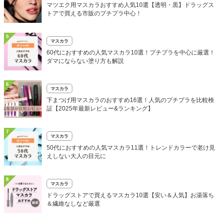
マツエク用マスカラおすすめ人気10選【透明・黒】ドラッグス
トアで買える市販のプチプラ中心！
5
マスカラ
60代におすすめの人気マスカラ10選！プチプラを中心に厳選！
ダマにならない塗り方も解説
6
マスカラ
下まつげ用マスカラのおすすめ16選！人気のプチプラを比較検
証【2025年最新レビュー&ランキング】
7
マスカラ
50代におすすめの人気マスカラ11選！トレンドカラーで老け見
えしない大人の目元に
8
マスカラ
ドラッグストアで買えるマスカラ10選【安い＆人気】お湯落ち
＆繊維なしなど厳選