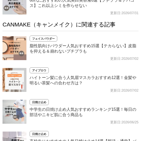
60代におすすめの人気美白美容液6選【プチプラ＆デパコ
ス】これ以上シミを作らせない
更新日:2026/07/31
CANMAKE（キャンメイク）に関連する記事
フェイスパウダー
脂性肌向けパウダー人気おすすめ15選【テカらない】皮脂
を抑える＆崩れないプチプラも
更新日:2026/07/02
アイブロウ
ハイトーン髪に合う人気眉マスカラおすすめ12選！金髪や
明るい茶髪への合わせ方は？
更新日:2026/07/02
日焼け止め
中学生の日焼け止め人気おすすめランキング15選！毎日の
部活やニキビ肌に合う商品も
更新日:2026/06/25
日焼け止め