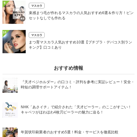
9
マスカラ
束感まつ毛が作れるマスカラの人気おすすめ6選＆作り方！ピン
セットなしでも作れる
10
マスカラ
まつ育マスカラ人気おすすめ10選【プチプラ・デパコス別ラン
キング】口コミあり
おすすめ情報
『天才ベジホルダー』の口コミ・評判を参考に実証レビュー！安全・
時短の調理サポートアイテム！
NHK「あさイチ」で紹介された「天才ピーラー」のここがすごい！
キャベツがほわほわ4枚刃ピーラーの魅力に迫る！
年賀状印刷業者のおすすめ5選！料金・サービスを徹底比較