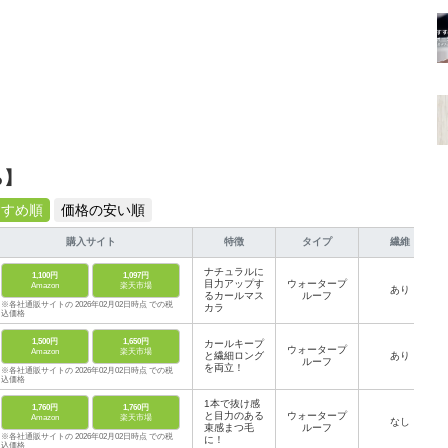
ら】
すすめ順
価格の安い順
購入サイト
特徴
タイプ
繊維
ナチュラルに
1,100円
1,097円
目力アップす
ウォータープ
Amazon
楽天市場
あり
るカールマス
ルーフ
※各社通販サイトの 2026年02月02日時点 での税
カラ
込価格
1,500円
1,650円
カールキープ
ウォータープ
Amazon
楽天市場
と繊細ロング
あり
ルーフ
を両立！
※各社通販サイトの 2026年02月02日時点 での税
込価格
1本で抜け感
1,760円
1,760円
と目力のある
ウォータープ
Amazon
楽天市場
なし
束感まつ毛
ルーフ
※各社通販サイトの 2026年02月02日時点 での税
に！
込価格