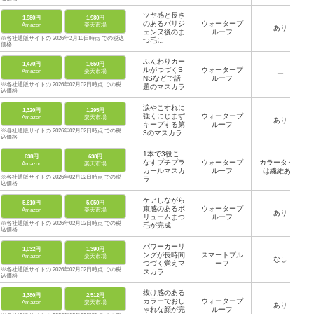
ツヤ感と長さ
1,980円
1,980円
のあるパリジ
ウォータープ
Amazon
楽天市場
あり
ェンヌ後のま
ルーフ
※各社通販サイトの 2026年2月10日時点 での税込
つ毛に
価格
ふんわりカー
1,470円
1,650円
ルがつづくS
ウォータープ
Amazon
楽天市場
ー
NSなどで話
ルーフ
※各社通販サイトの 2026年02月02日時点 での税
題のマスカラ
込価格
涙やこすれに
1,320円
1,295円
強くにじまず
ウォータープ
Amazon
楽天市場
あり
キープする第
ルーフ
※各社通販サイトの 2026年02月02日時点 での税
3のマスカラ
込価格
1本で3役こ
638円
638円
なすプチプラ
ウォータープ
カラータイプ
Amazon
楽天市場
カールマスカ
ルーフ
は繊維あり
※各社通販サイトの 2026年02月02日時点 での税
ラ
込価格
ケアしながら
5,610円
5,050円
束感のあるボ
ウォータープ
Amazon
楽天市場
あり
リュームまつ
ルーフ
※各社通販サイトの 2026年02月02日時点 での税
毛が完成
込価格
パワーカーリ
1,032円
1,390円
ングが長時間
スマートプル
Amazon
楽天市場
なし
つづく覚えマ
ーフ
※各社通販サイトの 2026年02月02日時点 での税
スカラ
込価格
抜け感のある
1,380円
2,512円
カラーでおし
ウォータープ
Amazon
楽天市場
あり
ゃれな顔が完
ルーフ