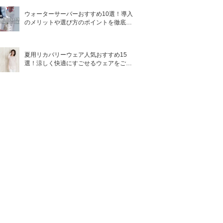
ウォーターサーバーおすすめ10選！導入
のメリットや選び方のポイントを徹底解
説
夏用リカバリーウェア人気おすすめ15
選！涼しく快適にすごせるウェアをご紹
介！
ブラシ
カラー
お湯でオフ
透け感ブラッ
アーチ型
ク、透け感ブ
×
ラウン
アーチ
ブラック
×
クリアブラッ
コーム、コイ
ク、ナチュラ
×
ル
ルブラウン、
アッシュブラ