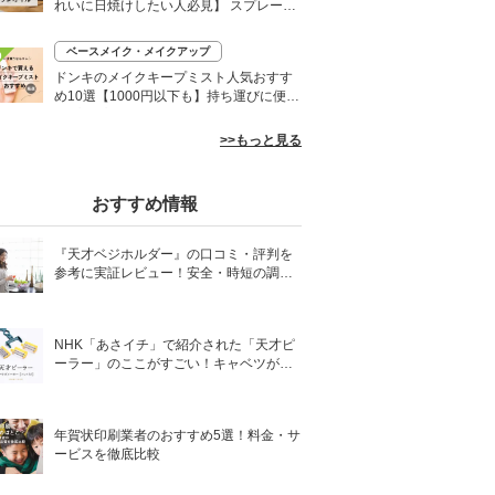
れいに日焼けしたい人必見】 スプレーや
ローションなど
ベースメイク・メイクアップ
0
ドンキのメイクキープミスト人気おすす
め10選【1000円以下も】持ち運びに便利
なプチプラなど
>>もっと見る
おすすめ情報
『天才ベジホルダー』の口コミ・評判を
参考に実証レビュー！安全・時短の調理
サポートアイテム！
NHK「あさイチ」で紹介された「天才ピ
ーラー」のここがすごい！キャベツがほ
わほわ4枚刃ピーラーの魅力に迫る！
年賀状印刷業者のおすすめ5選！料金・サ
ービスを徹底比較