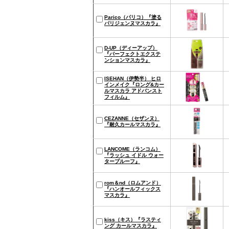
Parico（パリコ）『塗る
パリジェンヌマスカラ』
D-UP（ディーアップ）
『パーフェクトエクステ
ンションマスカラ』
ISEHAN（伊勢半） ヒロ
インメイク『ロング&カー
ルマスカラ アドバンスト
フィルム』
CEZANNE（セザンヌ）
『耐久カールマスカラ』
LANCOME（ランコム）
『ラッシュ イドル ウォー
タープルーフ』
rom＆nd（ロムアンド）
『ハンオールフィックス
マスカラ』
kiss（キス）『ラスティ
ング カールマスカラ』