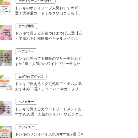
ボディソープ・せっけん
ドンキのボディソープ人気おすすめ10
選！大容量ゴートミルクや口コミも【い
い匂いはどれ？】
まつげ用品
ドンキで買える人気つけまつげ11選【安
くて盛れる】韓国風やギャルメイクに
ヘアカラー
ドンキに売ってる市販のブリーチ剤おす
すめ9選！人気のホワイトブリーチもセル
フで
ムダ毛ケアグッズ
ドンキで買えるムダ毛処理アイテム人気
おすすめ11選！シェーバーやカミソリな
どセルフ除毛に便利
ヘアカラー
ドンキで買えるカラートリートメントお
すすめ10選！人気のシルバーやピンク、
大容量タイプも
ボディケア
ドンキのサンオイル人気おすすめ7選【き