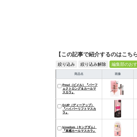
【この記事で紹介するのはこち
絞り込み
絞り込み解除
編集部のお
商品名
画像
Pmel（ピメル）『パーフ
ェクトロング＆カールマ
スカラ』
D-UP（ディーアップ）
『ハイパーリフトマスカ
ラ』
kingdom（キングダム）
『束感カールマスカラ』