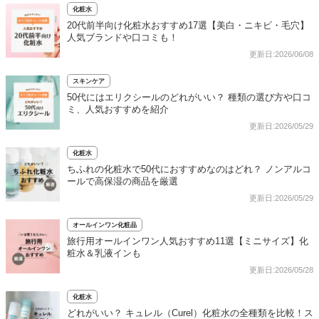
化粧水
20代前半向け化粧水おすすめ17選【美白・ニキビ・毛穴】
人気ブランドや口コミも！
更新日:2026/06/08
スキンケア
50代にはエリクシールのどれがいい？ 種類の選び方や口コ
ミ、人気おすすめを紹介
更新日:2026/05/29
化粧水
ちふれの化粧水で50代におすすめなのはどれ？ ノンアルコ
ールで高保湿の商品を厳選
更新日:2026/05/29
オールインワン化粧品
旅行用オールインワン人気おすすめ11選【ミニサイズ】化
粧水＆乳液インも
更新日:2026/05/28
化粧水
どれがいい？ キュレル（Curel）化粧水の全種類を比較！ス