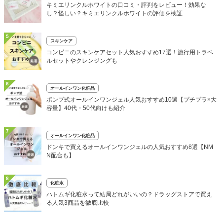
キミエリンクルホワイトの口コミ・評判をレビュー！効果な
し？怪しい？キミエリンクルホワイトの評価を検証
5
スキンケア
コンビニのスキンケアセット人気おすすめ17選！旅行用トラベ
ルセットやクレンジングも
6
オールインワン化粧品
ポンプ式オールインワンジェル人気おすすめ10選【プチプラ×大
容量】40代・50代向けも紹介
7
オールインワン化粧品
ドンキで買えるオールインワンジェルの人気おすすめ8選【NM
N配合も】
8
化粧水
ハトムギ化粧水って結局どれがいいの？ドラッグストアで買え
る人気3商品を徹底比較