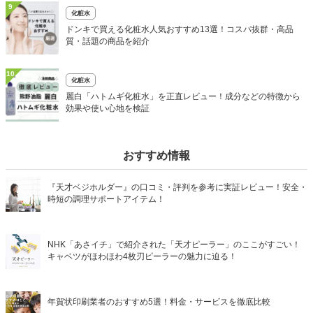
9
化粧水
ドンキで買える化粧水人気おすすめ13選！コスパ抜群・高品
質・話題の商品を紹介
10
化粧水
麗白「ハトムギ化粧水」を正直レビュー！成分などの特徴から
効果や使い心地を検証
おすすめ情報
『天才ベジホルダー』の口コミ・評判を参考に実証レビュー！安全・
時短の調理サポートアイテム！
NHK「あさイチ」で紹介された「天才ピーラー」のここがすごい！
キャベツがほわほわ4枚刃ピーラーの魅力に迫る！
年賀状印刷業者のおすすめ5選！料金・サービスを徹底比較