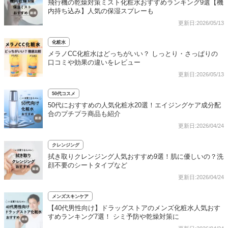
飛行機の乾燥対策ミスト化粧水おすすめランキング9選【機
内持ち込み】人気の保湿スプレーも
更新日:2026/05/13
化粧水
メラノCC化粧水はどっちがいい？ しっとり・さっぱりの
口コミや効果の違いをレビュー
更新日:2026/05/13
50代コスメ
50代におすすめの人気化粧水20選！エイジングケア成分配
合のプチプラ商品も紹介
更新日:2026/04/24
クレンジング
拭き取りクレンジング人気おすすめ9選！肌に優しいの？洗
顔不要のシートタイプなど
更新日:2026/04/24
メンズスキンケア
【40代男性向け】ドラッグストアのメンズ化粧水人気おす
すめランキング7選！ シミ予防や乾燥対策に