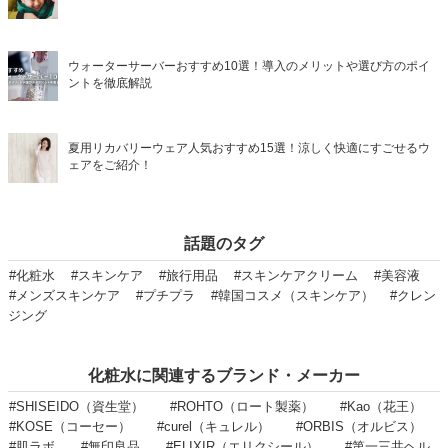
ウォーターサーバーおすすめ10選！導入のメリットや選び方のポイ
ントを徹底解説
夏用リカバリーウェア人気おすすめ15選！涼しく快適にすごせるウ
ェアをご紹介！
話題のタグ
#化粧水
#スキンケア
#旅行用品
#スキンケアクリーム
#美容液
#メンズスキンケア
#プチプラ
#韓国コスメ（スキンケア）
#クレン
ジング
化粧水に関連するブランド・メーカー
#SHISEIDO（資生堂）
#ROHTO（ロート製薬）
#Kao（花王）
#KOSE（コーセー）
#curel（キュレル）
#ORBIS（オルビス）
#肌ラボ
#無印良品
#ELIXIR（エリクシール）
#第一三共ヘル