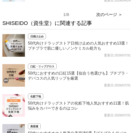
更新日:2026/04/24
1/8
次のページ ＞
SHISEIDO（資生堂）に関連する記事
日焼け止め
50代向けドラッグストア日焼け止めの人気おすすめ13選！
プチプラで肌に優しいノンケミカル処方も
更新日:2026/07/31
口紅・リップグロス
50代におすすめの口紅15選【似合う色選びも】プチプラ・
デパコスの人気リップを厳選
更新日:2026/07/31
化粧下地
50代向けドラッグストアの化粧下地人気おすすめ11選！肌
悩みをカバーできるのはコレ
更新日:2026/07/31
美容液