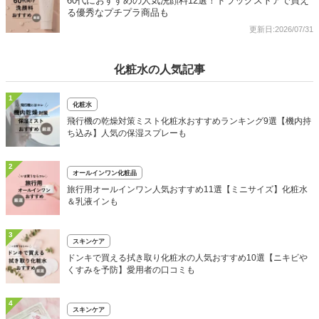
60代におすすめの人気洗顔料12選！ドラッグストアで買え
る優秀なプチプラ商品も
更新日:2026/07/31
化粧水の人気記事
1
化粧水
飛行機の乾燥対策ミスト化粧水おすすめランキング9選【機内持
ち込み】人気の保湿スプレーも
2
オールインワン化粧品
旅行用オールインワン人気おすすめ11選【ミニサイズ】化粧水
＆乳液インも
3
スキンケア
ドンキで買える拭き取り化粧水の人気おすすめ10選【ニキビや
くすみを予防】愛用者の口コミも
4
スキンケア