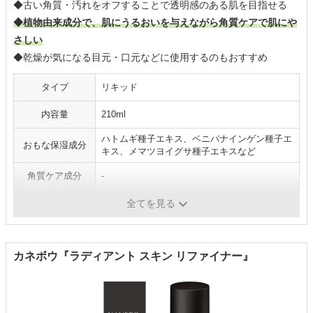
◆古い角質・汚れをオフすることで透明感のある肌を目指せる
◆植物由来成分で、肌にうるおいを与えながら角質ケアで肌にや
さしい
◆乾燥が気になる目元・口元などに使用するのもおすすめ
タイプ
リキッド
内容量
210ml
ハトムギ種子エキス、ベニバナインゲン種子エ
おもな保湿成分
キス、メマツヨイグサ種子エキスなど
角質ケア成分
-
医薬部外品
✕
全てを見る
カネボウ『ラディアント スキン リファイナー』