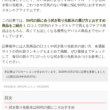
き取り化粧水。ごわつきや元気のない印象に悩む50代におすすめの
スキンケアアイテムです。
この記事では、
50代の肌に合う拭き取り化粧水の選び方とおすすめ
商品をご紹介！
口コミで評判のドラッグストアで買えるプチプラ商
品はもちろん、高くてもほしくなる優秀なデパコス商品までセレク
トしています。
記事後半には人気商品の口コミや拭き取り化粧水の使い方、各通販
サイトの売れ筋ランキングもまとめて掲載。ぜひ最後までチェック
して、毎日の肌ケアにぴったりな拭き取り化粧水みつける参考にし
てください。
本記事はプロモーションが含まれています。2025年10月27日に記事を更新しました
（公開日2024年05月07日）
##化粧水
##50代コスメ
##洗顔料
目次
▼
拭き取り化粧水は50代の肌にこそおすすめ