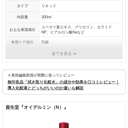
タイプ
リキッド
内容量
300ml
ユーカリ葉エキス、グリセリン、セラミド
おもな保湿成分
NP、ヒアルロン酸Naなど
角質ケア成分
乳酸
医薬部外品
✕
全てを見る
▼美容編集部員が実際に使ってレビュー
無印良品「拭き取り化粧水」の成分や効果を口コミレビュー｜
導入化粧液とどっちがいいのか違いも解説
資生堂『オイデルミン（N）』