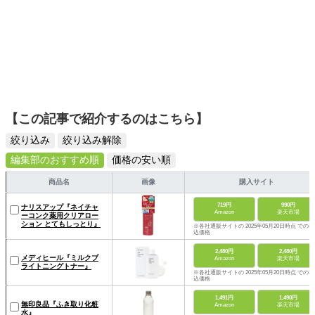
【この記事で紹介するのはこちら】
絞り込み
絞り込み解除
編集部のおすすめ順
価格の安い順
商品名
画像
購入サイト
719円
990円
ナリスアップ『ネイチャ
Amazon
楽天市場
ーコンク薬用クリアロー
ション とてもしっとり』
※各社通販サイトの 2025年05月20日時点 での税
込価格
2,480円
2,480円
メディヒール『ミルクブ
Amazon
楽天市場
ライトニングトナー』
※各社通販サイトの 2025年05月20日時点 での税
込価格
1,491円
1,490円
無印良品『ふき取り化粧
Amazon
楽天市場
水』