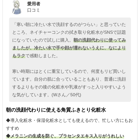
愛用者
口コミ
「寒い朝に冷たい水で洗顔するのがつらい」と思っていた
ところ、ネイチャーコンクの拭き取り化粧水がSNSで話題
になっていたので試しに購入。
朝の洗顔代わりに使ってみ
ましたが、冷たい水で手や顔が濡れないうえに、なにより
もラク
で感動しました。
寒い時期にはとくに重宝しているので、何度もリピ買いし
ています。自分の肌に合っていることもあり、普通に洗顔
するよりもその後の化粧水や乳液がすっと入りやすいよう
な気がしています。(Wさん／50代)
朝の洗顔代わりに使える角質ふきとり化粧水
◆導入化粧水・保湿化粧水としても使えるので、忙しい方にもお
すすめ
◆メラニンの生成を防ぐ、プラセンタエキス入りがうれしい