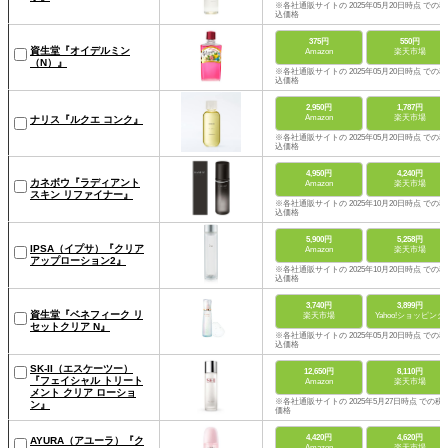
※各社通販サイトの 2025年05月20日時点 での税
込価格
375円
550円
資生堂『オイデルミン
Amazon
楽天市場
（N）』
※各社通販サイトの 2025年05月20日時点 での税
込価格
2,950円
1,787円
Amazon
楽天市場
ナリス『ルクエ コンク』
※各社通販サイトの 2025年05月20日時点 での税
込価格
4,950円
4,240円
カネボウ『ラディアント
Amazon
楽天市場
スキン リファイナー』
※各社通販サイトの 2025年10月20日時点 での税
込価格
5,900円
5,258円
IPSA（イプサ）『クリア
Amazon
楽天市場
アップローション2』
※各社通販サイトの 2025年10月20日時点 での税
込価格
3,740円
3,899円
資生堂『ベネフィーク リ
楽天市場
Yahoo!ショッピング
セットクリア N』
※各社通販サイトの 2025年05月20日時点 での税
込価格
SK-II（エスケーツー）
12,650円
8,110円
『フェイシャル トリート
Amazon
楽天市場
メント クリア ローショ
※各社通販サイトの 2025年5月27日時点 での税
ン』
価格
4,420円
4,620円
AYURA（アユーラ）『ク
Amazon
楽天市場