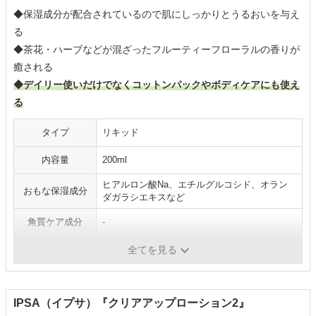
◆保湿成分が配合されているので肌にしっかりとうるおいを与え
る
◆茶花・ハーブなどが混ざったフルーティーフローラルの香りが
癒される
◆デイリー使いだけでなくコットンパックやボディケアにも使え
る
タイプ
リキッド
内容量
200ml
ヒアルロン酸Na、エチルグルコシド、オラン
おもな保湿成分
ダガラシエキスなど
角質ケア成分
-
医薬部外品
✕
全てを見る
IPSA（イプサ）『クリアアップローション2』