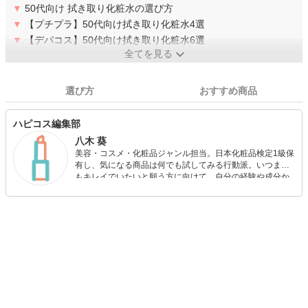
▼
50代向け 拭き取り化粧水の選び方
▼
【プチプラ】50代向け拭き取り化粧水4選
▼
【デパコス】50代向け拭き取り化粧水6選
全てを見る
選び方
おすすめ商品
ハピコス編集部
八木 葵
美容・コスメ・化粧品ジャンル担当。日本化粧品検定1級保
有し、気になる商品は何でも試してみる行動派。いつまで
もキレイでいたいと願う方に向けて、自分の経験や成分か
ら”本当におすすめできる”ものを紹介するがモットーです！