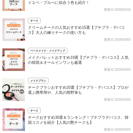
イエベ・ブルべに似合う色も紹介！
更新日:2026/03/18
チーク
クリームチークの人気おすすめ15選【プチプラ・デパコ
ス】大人の練りチークの使い方も
更新日:2026/03/03
ベースメイク・メイクアップ
メイクパレットおすすめ19選【プチプラ・デパコス】人気
の韓国＆オールインワンも厳選
更新日:2026/03/03
メイクブラシ
チークブラシおすすめ20選【プチプラ・デパコス】プロが
選ぶ携帯用や、人気の熊野筆も
更新日:2026/03/03
チーク
チークおすすめ30選＆ランキング！プチプラデパコス、韓
国コスメを紹介【人気の艶チークも】
更新日:2026/03/03