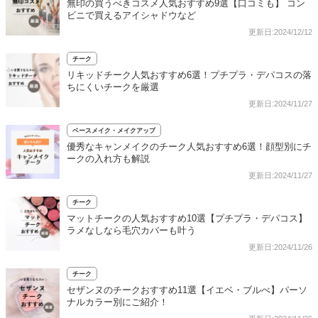
無印の買うべきコスメ人気おすすめ9選【口コミも】 コン
ビニで買えるアイシャドウなど
更新日:2024/12/12
チーク
リキッドチーク人気おすすめ6選！プチプラ・デパコスの落
ちにくいチークを厳選
更新日:2024/11/27
ベースメイク・メイクアップ
優秀なキャンメイクのチーク人気おすすめ6選！顔型別にチ
ークの入れ方も解説
更新日:2024/11/27
チーク
マットチークの人気おすすめ10選【プチプラ・デパコス】
ラメなしなら毛穴カバーも叶う
更新日:2024/11/26
チーク
セザンヌのチークおすすめ11選【イエベ・ブルべ】パーソ
ナルカラー別にご紹介！