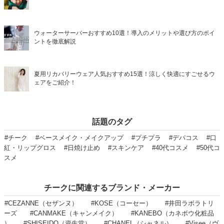
ウォーターサーバーおすすめ10選！導入のメリットや選び方のポイ
ントを徹底解説
夏用リカバリーウェア人気おすすめ15選！涼しく快適にすごせるウ
ェアをご紹介！
話題のタグ
#チーク
#ベースメイク・メイクアップ
#プチプラ
#デパコス
#口
紅・リップグロス
#日焼け止め
#スキンケア
#40代コスメ
#50代コ
スメ
チークに関連するブランド・メーカー
#CEZANNE（セザンヌ）
#KOSE（コーセー）
#井田ラボラトリ
ーズ
#CANMAKE（キャンメイク）
#KANEBO（カネボウ化粧品
）
#SHISEIDO（資生堂）
#CHANEL（シャネル）
#Visee（ヴ