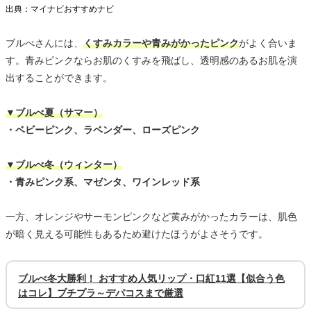
出典：マイナビおすすめナビ
ブルべさんには、
くすみカラーや青みがかったピンク
がよく合いま
す。青みピンクならお肌のくすみを飛ばし、透明感のあるお肌を演
出することができます。
▼ブルべ夏（サマー）
・ベビーピンク、ラベンダー、ローズピンク
▼ブルべ冬（ウィンター）
・青みピンク系、マゼンタ、ワインレッド系
一方、オレンジやサーモンピンクなど黄みがかったカラーは、肌色
が暗く見える可能性もあるため避けたほうがよさそうです。
ブルべ冬大勝利！ おすすめ人気リップ・口紅11選【似合う色
はコレ】プチプラ～デパコスまで厳選