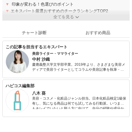
▼
印象が変わる！色選びのポイント
▼
エキスパート厳選おすすめのチークランキングTOP2
全てを見る
チャート診断
おすすめ商品
この記事を担当するエキスパート
美容ライター・ママライター
中村 沙織
慶應義塾大学文学部卒業。2019年より、さまざまな美容メ
ディアで美容ライターとしてコラムや美容記事を執筆・連
載しています。また、日本化粧品検定1級を保持する美容の
専門家として、美容記事の監修にも携わっています。さら
に、自身で美容サイトを運営し、自身の経験をもとにした
ハピコス編集部
「丁寧で優しいスキンケア・ボディケア」について発信し
八木 葵
ています。
美容・コスメ・化粧品ジャンル担当。日本化粧品検定1級保
有し、気になる商品は何でも試してみる行動派。いつまで
もキレイでいたいと願う方に向けて、自分の経験や成分か
ら”本当におすすめできる”ものを紹介するがモットーです！