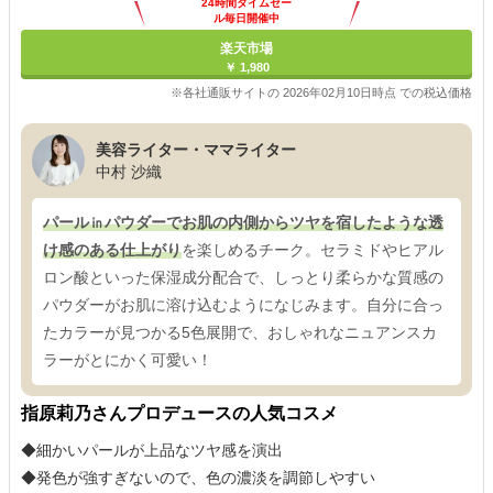
24時間タイムセー
ル毎日開催中
楽天市場
￥ 1,980
※各社通販サイトの 2026年02月10日時点 での税込価格
美容ライター・ママライター
中村 沙織
パール㏌パウダーでお肌の内側からツヤを宿したような透
け感のある仕上がり
を楽しめるチーク。セラミドやヒアル
ロン酸といった保湿成分配合で、しっとり柔らかな質感の
パウダーがお肌に溶け込むようになじみます。自分に合っ
たカラーが見つかる5色展開で、おしゃれなニュアンスカ
ラーがとにかく可愛い！
指原莉乃さんプロデュースの人気コスメ
◆細かいパールが上品なツヤ感を演出
◆発色が強すぎないので、色の濃淡を調節しやすい