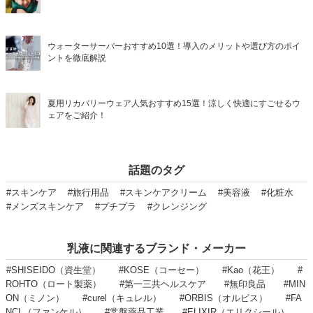
ウォーターサーバーおすすめ10選！導入のメリットや選び方のポイ
ントを徹底解説
夏用リカバリーウェア人気おすすめ15選！涼しく快適にすごせるウ
ェアをご紹介！
話題のタグ
#スキンケア
#旅行用品
#スキンケアクリーム
#美容液
#化粧水
#メンズスキンケア
#プチプラ
#クレンジング
乳液に関連するブランド・メーカー
#SHISEIDO（資生堂）
#KOSE（コーセー）
#Kao（花王）
#
ROHTO（ロート製薬）
#第一三共ヘルスケア
#無印良品
#MIN
ON（ミノン）
#curel（キュレル）
#ORBIS（オルビス）
#FA
NCL（ファンケル）
#常盤薬品工業
#ELIXIR（エリクシール）