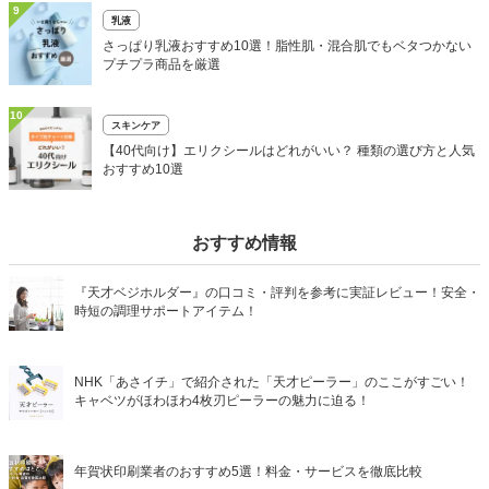
9
乳液
さっぱり乳液おすすめ10選！脂性肌・混合肌でもベタつかない
プチプラ商品を厳選
10
スキンケア
【40代向け】エリクシールはどれがいい？ 種類の選び方と人気
おすすめ10選
おすすめ情報
『天才ベジホルダー』の口コミ・評判を参考に実証レビュー！安全・
時短の調理サポートアイテム！
NHK「あさイチ」で紹介された「天才ピーラー」のここがすごい！
キャベツがほわほわ4枚刃ピーラーの魅力に迫る！
年賀状印刷業者のおすすめ5選！料金・サービスを徹底比較