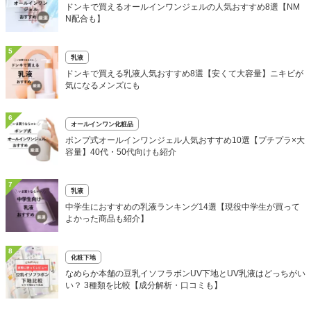
ドンキで買えるオールインワンジェルの人気おすすめ8選【NM
N配合も】
5
乳液
ドンキで買える乳液人気おすすめ8選【安くて大容量】ニキビが
気になるメンズにも
6
オールインワン化粧品
ポンプ式オールインワンジェル人気おすすめ10選【プチプラ×大
容量】40代・50代向けも紹介
7
乳液
中学生におすすめの乳液ランキング14選【現役中学生が買って
よかった商品も紹介】
8
化粧下地
なめらか本舗の豆乳イソフラボンUV下地とUV乳液はどっちがい
い？ 3種類を比較【成分解析・口コミも】